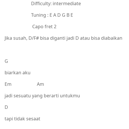
Difficulty: intermediate
Tuning : E A D G B E
Capo fret 2
Jika susah, D/F# bisa diganti jadi D atau bisa diabaikan
G
biarkan aku
Em Am
jadi sesuatu yang berarti untukmu
D
tapi tidak sesaat