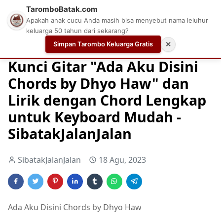
TaromboBatak.com
Apakah anak cucu Anda masih bisa menyebut nama leluhur
keluarga 50 tahun dari sekarang?
Simpan Tarombo Keluarga Gratis
✕
Home
Chord
Chord Gitar
Easy Guitar Tabs
Kunci Gitar "Ada Aku Disini
Chords by Dhyo Haw" dan
Lirik dengan Chord Lengkap
untuk Keyboard Mudah -
SibatakJalanJalan
SibatakJalanJalan
18 Agu, 2023
Ada Aku Disini Chords by Dhyo Haw