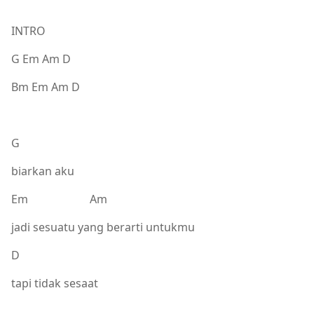
INTRO
G Em Am D
Bm Em Am D
G
biarkan aku
Em Am
jadi sesuatu yang berarti untukmu
D
tapi tidak sesaat