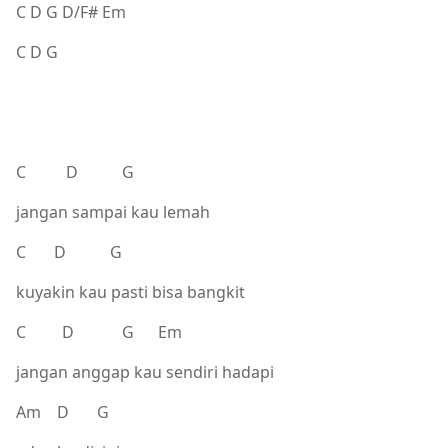
C D G D/F# Em
C D G
C D G
jangan sampai kau lemah
C D G
kuyakin kau pasti bisa bangkit
C D G Em
jangan anggap kau sendiri hadapi
Am D G