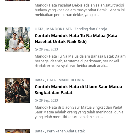
Mandok Hata Pasahat Dekke adalah salah satu tradisi
budaya yang khas dalam masyarakat Batak . Acara ini
melibatkan pemberian dekke, yang bi...
HATA
,
MANDOK HATA
,
Zending dan Gereja
Contoh Mandok Hata Tu Na Malua (Kata
Nasehat Untuk Naik Sidi)
29 Sep, 2023
Mandok Hata Tu Na Malua dalam Bahasa Batak Dalam
berbagai daerah, terutama di perkotaan, seringkali
diadakan acara syukuran ketika anak-anak...
Batak
,
HATA
,
MANDOK HATA
Contoh Mandok Hata di Ulaon Saur Matua
Singkat dan Padat
29 Sep, 2023
Mandok Hata di Ulaon Saur Matua Singkat dan Padat
Saur Matua adalah orang yang telah meninggal dunia
yang telah memiliki keturunan dan cucu...
Batak
,
Pernikahan Adat Batak