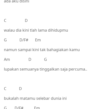
ada aku disini
C D
walau dia kini tlah lama dihidupmu
G D/F# Em
namun sampai kini tak bahagiakan kamu
Am D G
lupakan semuanya tinggalkan saja percuma..
C D
bukalah matamu selebar dunia ini
G D/F# Em