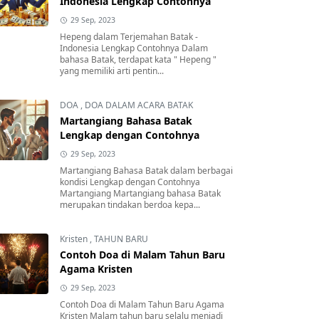
Indonesia Lengkap Contohnya
29 Sep, 2023
Hepeng dalam Terjemahan Batak -
Indonesia Lengkap Contohnya Dalam
bahasa Batak, terdapat kata " Hepeng "
yang memiliki arti pentin...
DOA
,
DOA DALAM ACARA BATAK
Martangiang Bahasa Batak
Lengkap dengan Contohnya
29 Sep, 2023
Martangiang Bahasa Batak dalam berbagai
kondisi Lengkap dengan Contohnya
Martangiang Martangiang bahasa Batak
merupakan tindakan berdoa kepa...
Kristen
,
TAHUN BARU
Contoh Doa di Malam Tahun Baru
Agama Kristen
29 Sep, 2023
Contoh Doa di Malam Tahun Baru Agama
Kristen Malam tahun baru selalu menjadi