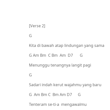
[Verse 2]
G
Kita di bawah atap lindungan yang sama
G Am Bm C Bm Am D7 G
Menunggu tenangnya langit pagi
G
Sadari indah kerut wajahmu yang baru
G Am Bm C Bm Am D7 G
Tenteram se-ti-a mengawalmu