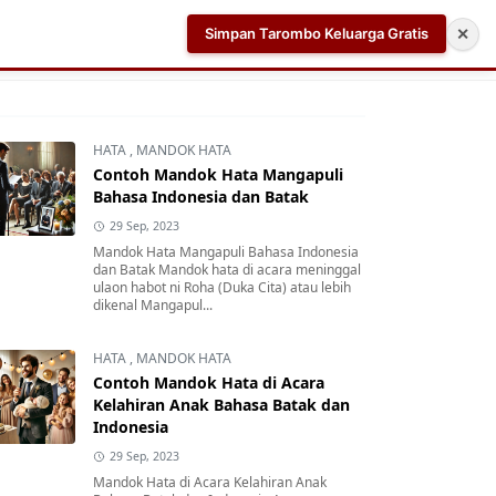
Simpan Tarombo Keluarga Gratis
✕
k
Aplikasi AI Teleprompter dan Pembuat Skrip Video 
HATA
,
MANDOK HATA
Contoh Mandok Hata Mangapuli
Bahasa Indonesia dan Batak
29 Sep, 2023
Mandok Hata Mangapuli Bahasa Indonesia
dan Batak Mandok hata di acara meninggal
ulaon habot ni Roha (Duka Cita) atau lebih
dikenal Mangapul...
HATA
,
MANDOK HATA
Contoh Mandok Hata di Acara
Kelahiran Anak Bahasa Batak dan
Indonesia
29 Sep, 2023
Mandok Hata di Acara Kelahiran Anak