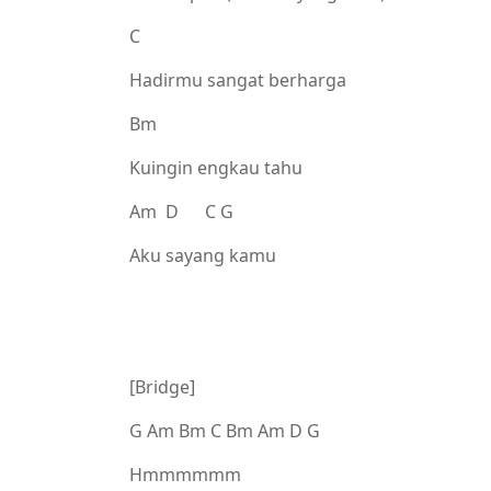
C
Hadirmu sangat berharga
Bm
Kuingin engkau tahu
Am D C G
Aku sayang kamu
[Bridge]
G Am Bm C Bm Am D G
Hmmmmmm