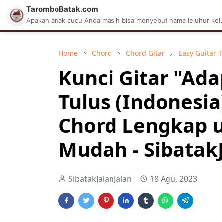
TaromboBatak.com
Matius Celcius Sinaga
Aplikasi Pa
Apakah anak cucu Anda masih bisa menyebut nama leluhur kelu
Home
Chord
Chord Gitar
Easy Guitar 
Kunci Gitar "Ada
Tulus (Indonesia
Chord Lengkap 
Mudah - Sibatak
SibatakJalanJalan
18 Agu, 2023