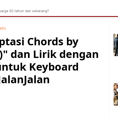
brik Kelapa Sawit
Tarombo Batak
Umpasa Bata
arga 50 tahun dari sekarang?
Tabs
ptasi Chords by
)" dan Lirik dengan
untuk Keyboard
JalanJalan