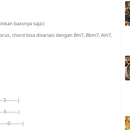
inkan bassnya saja:)
orus, chord bisa divariasi dengan Bm7, Bbm7, Am7,
---3--------|
----3--------|
------0--------|