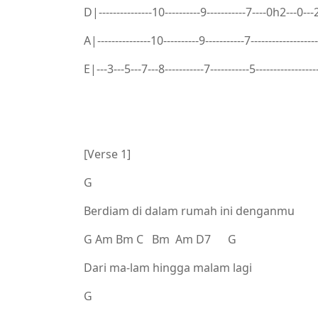
D|---------------10----------9-----------7----0h2---0---2
A|---------------10----------9-----------7-------------------
E|---3---5---7---8-----------7-----------5-----------------
[Verse 1]
G
Berdiam di dalam rumah ini denganmu
G Am Bm C Bm Am D7 G
Dari ma-lam hingga malam lagi
G