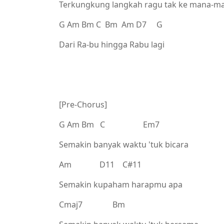
Terkungkung langkah ragu tak ke mana-m
G Am Bm C Bm Am D7 G
Dari Ra-bu hingga Rabu lagi
[Pre-Chorus]
G Am Bm C Em7
Semakin banyak waktu 'tuk bicara
Am D11 C#11
Semakin kupaham harapmu apa
Cmaj7 Bm