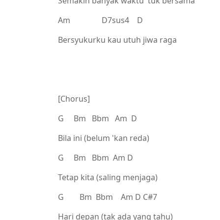
Semakin banyak waktu 'tuk bersama
Am D7sus4 D
Bersyukurku kau utuh jiwa raga
[Chorus]
G Bm Bbm Am D
Bila ini (belum 'kan reda)
G Bm Bbm Am D
Tetap kita (saling menjaga)
G Bm Bbm Am D C#7
Hari depan (tak ada yang tahu)