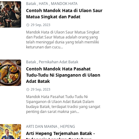
Batak
,
HATA
,
MANDOK HATA
Contoh Mandok Hata di Ulaon Saur
Matua Singkat dan Padat
29 Sep, 2023
Mandok Hata di Ulaon Saur Matua Singkat
dan Padat Saur Matua adalah orang yang
telah meninggal dunia yang telah memiliki
keturunan dan cucu...
Batak
,
Pernikahan Adat Batak
Contoh Mandok Hata Pasahat
Tudu-Tudu Ni Sipanganon di Ulaon
Adat Batak
29 Sep, 2023
Mandok Hata Pasahat Tudu-Tudu Ni
Sipanganon di Ulaon Adat Batak Dalam
budaya Batak, terdapat tradisi yang sangat
penting dan sarat makna yan...
ARTI DAN MAKNA
,
HEPENG
Arti Hepeng Terjemahan Batak -