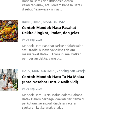
Bahasa Batak dan Indonesia Acara
kelahiran anak, atau dalam bahasa Batak
disebut " esek-esek ni nas...
Batak
,
HATA
,
MANDOK HATA
Contoh Mandok Hata Pasahat
Dekke Singkat, Padat, dan Jelas
29 Sep, 2023
Mandok Hata Pasahat Dekke adalah salah
satu tradisi budaya yang khas dalam
masyarakat Batak . Acara ini melibatkan
pemberian dekke, yang bi...
HATA
,
MANDOK HATA
,
Zending dan Gereja
Contoh Mandok Hata Tu Na Malua
(Kata Nasehat Untuk Naik Sidi)
29 Sep, 2023
Mandok Hata Tu Na Malua dalam Bahasa
Batak Dalam berbagai daerah, terutama di
perkotaan, seringkali diadakan acara
syukuran ketika anak-anak...