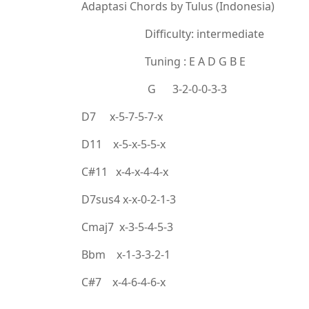
Adaptasi Chords by Tulus (Indonesia)
Difficulty: intermediate
Tuning : E A D G B E
G 3-2-0-0-3-3
D7 x-5-7-5-7-x
D11 x-5-x-5-5-x
C#11 x-4-x-4-4-x
D7sus4 x-x-0-2-1-3
Cmaj7 x-3-5-4-5-3
Bbm x-1-3-3-2-1
C#7 x-4-6-4-6-x