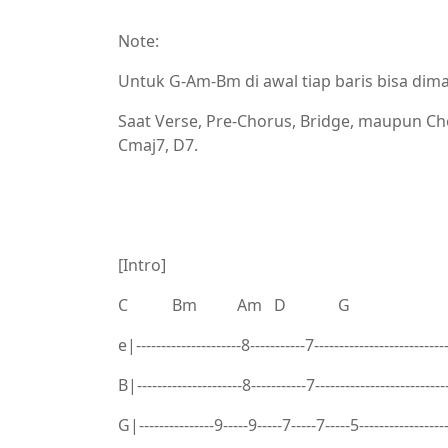
Note:
Untuk G-Am-Bm di awal tiap baris bisa dima
Saat Verse, Pre-Chorus, Bridge, maupun Ch
Cmaj7, D7.
[Intro]
C Bm Am D G
e|---------------------8-----------7--------------------------
B|---------------------8-----------7-------------------------
G|---------------9-----9-----7-----7-----5-----------------