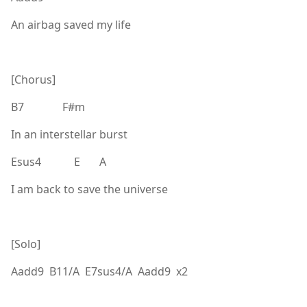
An airbag saved my life
[Chorus]
B7 F#m
In an interstellar burst
Esus4 E A
I am back to save the universe
[Solo]
Aadd9 B11/A E7sus4/A Aadd9 x2