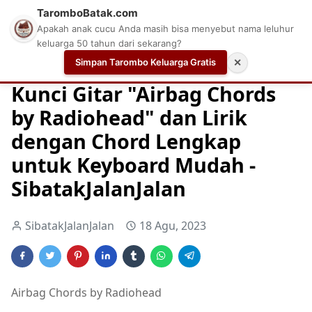
TaromboBatak.com
Apakah anak cucu Anda masih bisa menyebut nama leluhur
keluarga 50 tahun dari sekarang?
Simpan Tarombo Keluarga Gratis
✕
Home
Chord
Chord Gitar
Easy Guitar Tabs
Kunci Gitar "Airbag Chords
by Radiohead" dan Lirik
dengan Chord Lengkap
untuk Keyboard Mudah -
SibatakJalanJalan
SibatakJalanJalan
18 Agu, 2023
Airbag Chords by Radiohead