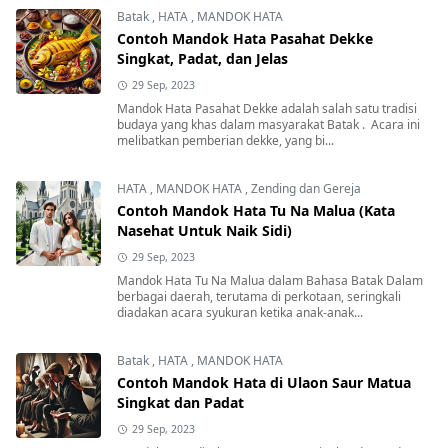
Batak
,
HATA
,
MANDOK HATA
Contoh Mandok Hata Pasahat Dekke
Singkat, Padat, dan Jelas
29 Sep, 2023
Mandok Hata Pasahat Dekke adalah salah satu tradisi
budaya yang khas dalam masyarakat Batak . Acara ini
melibatkan pemberian dekke, yang bi...
HATA
,
MANDOK HATA
,
Zending dan Gereja
Contoh Mandok Hata Tu Na Malua (Kata
Nasehat Untuk Naik Sidi)
29 Sep, 2023
Mandok Hata Tu Na Malua dalam Bahasa Batak Dalam
berbagai daerah, terutama di perkotaan, seringkali
diadakan acara syukuran ketika anak-anak...
Batak
,
HATA
,
MANDOK HATA
Contoh Mandok Hata di Ulaon Saur Matua
Singkat dan Padat
29 Sep, 2023