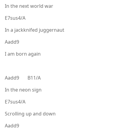
In the next world war
E7sus4/A
In a jackknifed juggernaut
Aadd9
I am born again
Aadd9 B11/A
In the neon sign
E7sus4/A
Scrolling up and down
Aadd9