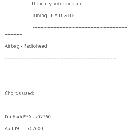
Difficulty: intermediate
Tuning : E A D G B E
----------------------------------------------------------------
------------
Airbag - Radiohead
----------------------------------------------------------------------------
Chords used:
Dm6add9/A - x07760
Aadd9 - x07600