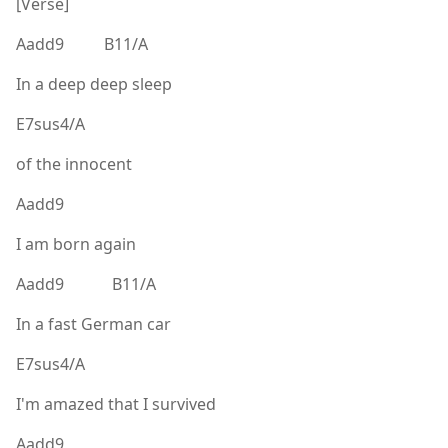
[Verse]
Aadd9 B11/A
In a deep deep sleep
E7sus4/A
of the innocent
Aadd9
I am born again
Aadd9 B11/A
In a fast German car
E7sus4/A
I'm amazed that I survived
Aadd9