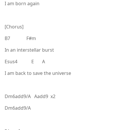
I am born again
[Chorus]
B7 F#m
In an interstellar burst
Esus4 E A
I am back to save the universe
Dm6add9/A Aadd9 x2
Dm6add9/A