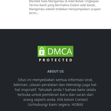
Mandok Hata Mangampu di Adat Batak: Ungkapan
Terima Kasih yang Bermakna Dalam adat Batak,
Mangampu adalah tindakan menyampaikan ucapan
terim...
ABOUT US
Situs ini menyediakan semua informasi viral,
kekinian, ulasan peralatan dan teknologi juga hal-
hal inspiratif. Tahukah anda ? bahwa kami selalu
terbuka untuk pemikiran baru dan saran dari
orang seperti anda. Klik kolom Contact
Us/Hubungi Kami segera. HORAS