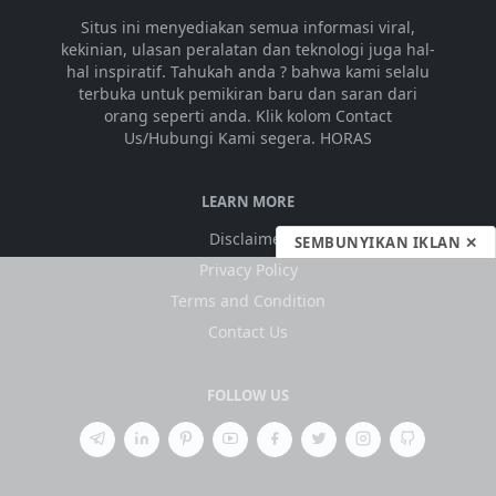
Situs ini menyediakan semua informasi viral,
kekinian, ulasan peralatan dan teknologi juga hal-
hal inspiratif. Tahukah anda ? bahwa kami selalu
terbuka untuk pemikiran baru dan saran dari
orang seperti anda. Klik kolom Contact
Us/Hubungi Kami segera. HORAS
LEARN MORE
Disclaimer
SEMBUNYIKAN IKLAN ✕
Privacy Policy
Terms and Condition
Contact Us
FOLLOW US