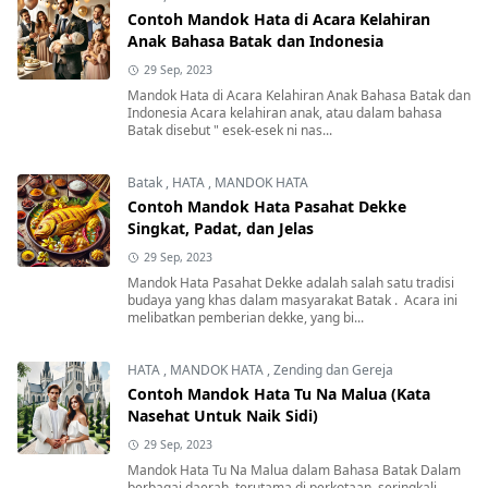
Contoh Mandok Hata di Acara Kelahiran
Anak Bahasa Batak dan Indonesia
29 Sep, 2023
Mandok Hata di Acara Kelahiran Anak Bahasa Batak dan
Indonesia Acara kelahiran anak, atau dalam bahasa
Batak disebut " esek-esek ni nas...
Batak
,
HATA
,
MANDOK HATA
Contoh Mandok Hata Pasahat Dekke
Singkat, Padat, dan Jelas
29 Sep, 2023
Mandok Hata Pasahat Dekke adalah salah satu tradisi
budaya yang khas dalam masyarakat Batak . Acara ini
melibatkan pemberian dekke, yang bi...
HATA
,
MANDOK HATA
,
Zending dan Gereja
Contoh Mandok Hata Tu Na Malua (Kata
Nasehat Untuk Naik Sidi)
29 Sep, 2023
Mandok Hata Tu Na Malua dalam Bahasa Batak Dalam
berbagai daerah, terutama di perkotaan, seringkali