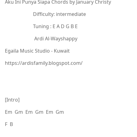
Aku Ini Punya Siapa Chords by January Christy
Difficulty: intermediate
Tuning : E A D G B E
Ardi Al-Wayshappy
Egaila Music Studio - Kuwait
https://ardisfamily.blogspot.com/
[Intro]
Em Gm Em Gm Em Gm
F B