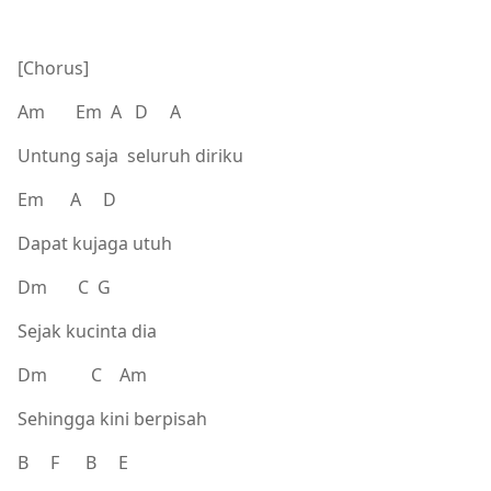
[Chorus]
Am Em A D A
Untung saja seluruh diriku
Em A D
Dapat kujaga utuh
Dm C G
Sejak kucinta dia
Dm C Am
Sehingga kini berpisah
B F B E