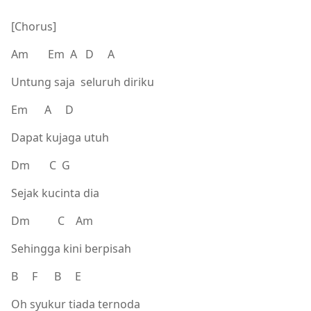
[Chorus]
Am Em A D A
Untung saja seluruh diriku
Em A D
Dapat kujaga utuh
Dm C G
Sejak kucinta dia
Dm C Am
Sehingga kini berpisah
B F B E
Oh syukur tiada ternoda