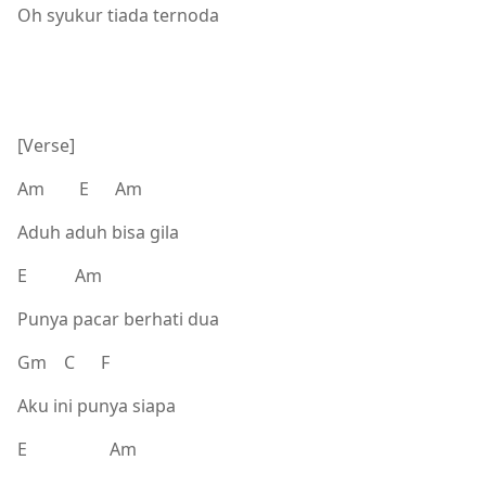
Oh syukur tiada ternoda
[Verse]
Am E Am
Aduh aduh bisa gila
E Am
Punya pacar berhati dua
Gm C F
Aku ini punya siapa
E Am