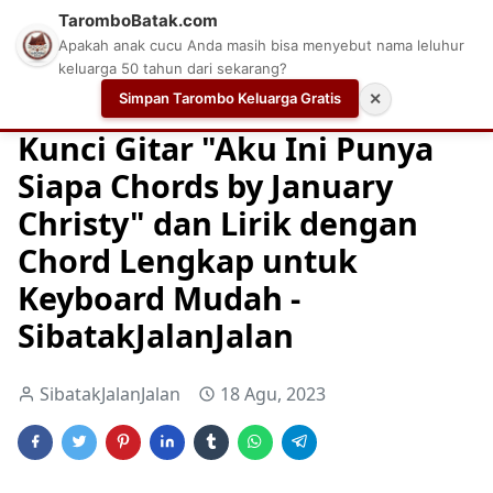
TaromboBatak.com
Apakah anak cucu Anda masih bisa menyebut nama leluhur
keluarga 50 tahun dari sekarang?
Simpan Tarombo Keluarga Gratis
✕
Home
Chord
Chord Gitar
Easy Guitar Tabs
Kunci Gitar "Aku Ini Punya
Siapa Chords by January
Christy" dan Lirik dengan
Chord Lengkap untuk
Keyboard Mudah -
SibatakJalanJalan
SibatakJalanJalan
18 Agu, 2023