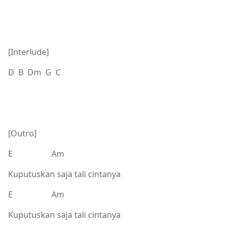
[Interlude]
D B Dm G C
[Outro]
E Am
Kuputuskan saja tali cintanya
E Am
Kuputuskan saja tali cintanya