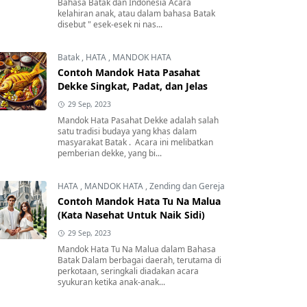
Bahasa Batak dan Indonesia Acara
kelahiran anak, atau dalam bahasa Batak
disebut " esek-esek ni nas...
Batak
,
HATA
,
MANDOK HATA
Contoh Mandok Hata Pasahat
Dekke Singkat, Padat, dan Jelas
29 Sep, 2023
Mandok Hata Pasahat Dekke adalah salah
satu tradisi budaya yang khas dalam
masyarakat Batak . Acara ini melibatkan
pemberian dekke, yang bi...
HATA
,
MANDOK HATA
,
Zending dan Gereja
Contoh Mandok Hata Tu Na Malua
(Kata Nasehat Untuk Naik Sidi)
29 Sep, 2023
Mandok Hata Tu Na Malua dalam Bahasa
Batak Dalam berbagai daerah, terutama di
perkotaan, seringkali diadakan acara
syukuran ketika anak-anak...