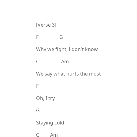
[Verse 3]
F G
Why we fight, I don't know
C Am
We say what hurts the most
F
Oh, I try
G
Staying cold
C Am