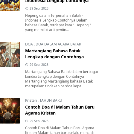
Indonesia Lengkap Contohnya
29 Sep, 2023
Hepeng dalam Terjemahan Batak -
Indonesia Lengkap Contohnya Dalam
bahasa Batak, terdapat kata " Hepeng "
yang memiliki arti pentin...
DOA
,
DOA DALAM ACARA BATAK
Martangiang Bahasa Batak
Lengkap dengan Contohnya
29 Sep, 2023
Martangiang Bahasa Batak dalam berbagai
kondisi Lengkap dengan Contohnya
Martangiang Martangiang bahasa Batak
merupakan tindakan berdoa kepa...
Kristen
,
TAHUN BARU
Contoh Doa di Malam Tahun Baru
Agama Kristen
29 Sep, 2023
Contoh Doa di Malam Tahun Baru Agama
Kristen Malam tahun baru selalu menjadi