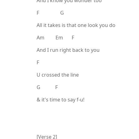
And I know you wonder too
F G
All it takes is that one look you do
Am Em F
And I run right back to you
F
U crossed the line
G F
& it's time to say f-u!
[Verse 2]