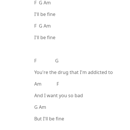
F G Am
I'll be fine
F G Am
I'll be fine
F G
You're the drug that I'm addicted to
Am F
And I want you so bad
G Am
But I'll be fine