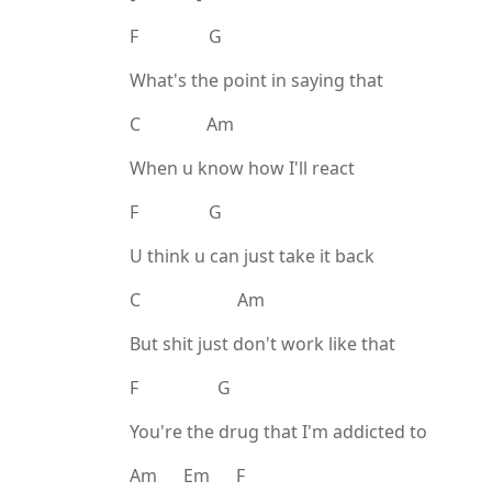
F G
What's the point in saying that
C Am
When u know how I'll react
F G
U think u can just take it back
C Am
But shit just don't work like that
F G
You're the drug that I'm addicted to
Am Em F