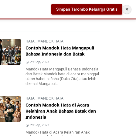
Simpan Tarombo Keluarga Gratis
✕
k
Aplikasi AI Teleprompter dan Pembuat Skrip Video 
HATA
,
MANDOK HATA
Contoh Mandok Hata Mangapuli
Bahasa Indonesia dan Batak
29 Sep, 2023
Mandok Hata Mangapuli Bahasa Indonesia
dan Batak Mandok hata di acara meninggal
ulaon habot ni Roha (Duka Cita) atau lebih
dikenal Mangapul...
HATA
,
MANDOK HATA
Contoh Mandok Hata di Acara
Kelahiran Anak Bahasa Batak dan
Indonesia
29 Sep, 2023
Mandok Hata di Acara Kelahiran Anak