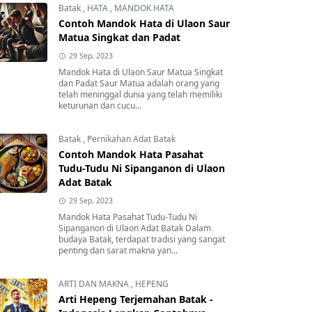
Batak
,
HATA
,
MANDOK HATA
Contoh Mandok Hata di Ulaon Saur
Matua Singkat dan Padat
29 Sep, 2023
Mandok Hata di Ulaon Saur Matua Singkat
dan Padat Saur Matua adalah orang yang
telah meninggal dunia yang telah memiliki
keturunan dan cucu...
Batak
,
Pernikahan Adat Batak
Contoh Mandok Hata Pasahat
Tudu-Tudu Ni Sipanganon di Ulaon
Adat Batak
29 Sep, 2023
Mandok Hata Pasahat Tudu-Tudu Ni
Sipanganon di Ulaon Adat Batak Dalam
budaya Batak, terdapat tradisi yang sangat
penting dan sarat makna yan...
ARTI DAN MAKNA
,
HEPENG
Arti Hepeng Terjemahan Batak -