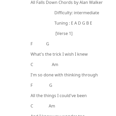
All Falls Down Chords by Alan Walker
Difficulty: intermediate
Tuning : E A D G B E
[Verse 1]
F G
What's the trick I wish I knew
C Am
I'm so done with thinking through
F G
All the things I could've been
C Am