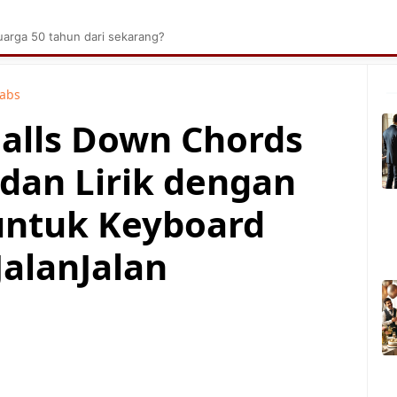
brik Kelapa Sawit
Tarombo Batak
Umpasa Bata
arga 50 tahun dari sekarang?
Tabs
 Falls Down Chords
 dan Lirik dengan
untuk Keyboard
JalanJalan