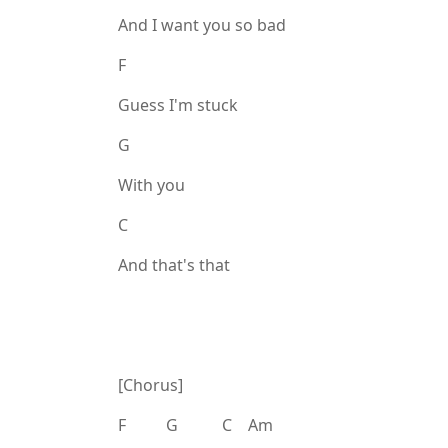
And I want you so bad
F
Guess I'm stuck
G
With you
C
And that's that
[Chorus]
F G C Am