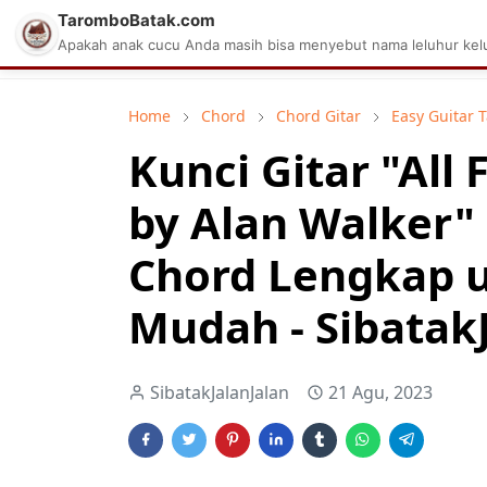
TaromboBatak.com
Matius Celcius Sinaga
Aplikasi Pa
Apakah anak cucu Anda masih bisa menyebut nama leluhur kelu
Home
Chord
Chord Gitar
Easy Guitar 
Kunci Gitar "All
by Alan Walker"
Chord Lengkap 
Mudah - Sibatak
SibatakJalanJalan
21 Agu, 2023