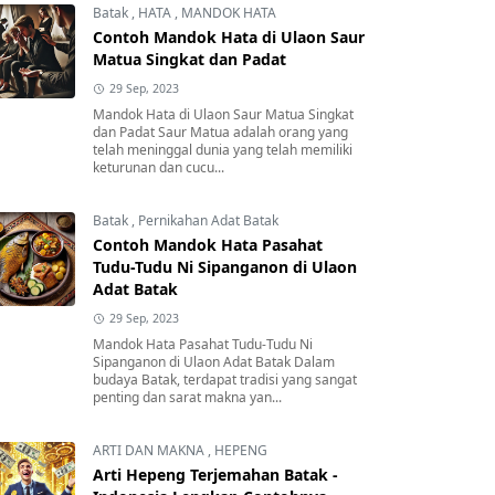
Batak
,
HATA
,
MANDOK HATA
Contoh Mandok Hata di Ulaon Saur
Matua Singkat dan Padat
29 Sep, 2023
Mandok Hata di Ulaon Saur Matua Singkat
dan Padat Saur Matua adalah orang yang
telah meninggal dunia yang telah memiliki
keturunan dan cucu...
Batak
,
Pernikahan Adat Batak
Contoh Mandok Hata Pasahat
Tudu-Tudu Ni Sipanganon di Ulaon
Adat Batak
29 Sep, 2023
Mandok Hata Pasahat Tudu-Tudu Ni
Sipanganon di Ulaon Adat Batak Dalam
budaya Batak, terdapat tradisi yang sangat
penting dan sarat makna yan...
ARTI DAN MAKNA
,
HEPENG
Arti Hepeng Terjemahan Batak -