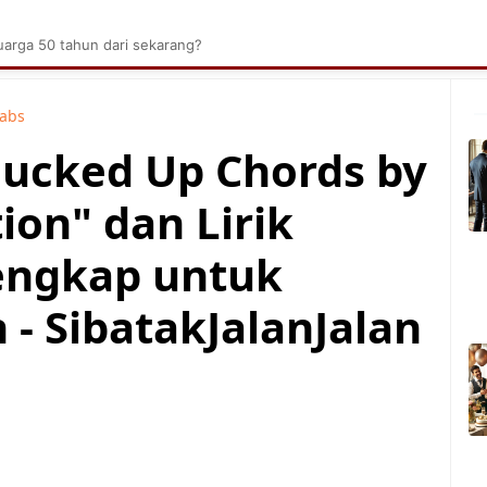
brik Kelapa Sawit
Tarombo Batak
Umpasa Bata
arga 50 tahun dari sekarang?
Tabs
 Fucked Up Chords by
ion" dan Lirik
engkap untuk
- SibatakJalanJalan