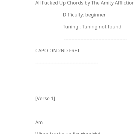
All Fucked Up Chords by The Amity Afflictio
Difficulty: beginner
Tuning : Tuning not found
------------------------------------------
CAPO ON 2ND FRET
------------------------------------------
[Verse 1]
Am