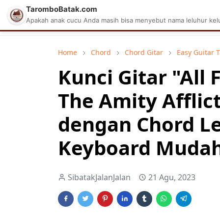
TaromboBatak.com
Matius Celcius Sinaga
Aplikasi Pa
Apakah anak cucu Anda masih bisa menyebut nama leluhur kelu
Home
Chord
Chord Gitar
Easy Guitar 
Kunci Gitar "All
The Amity Afflict
dengan Chord L
Keyboard Mudah 
SibatakJalanJalan
21 Agu, 2023