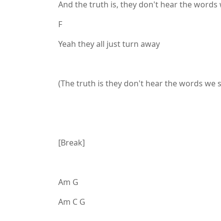
And the truth is, they don't hear the words
F
Yeah they all just turn away
(The truth is they don't hear the words we s
[Break]
Am G
Am C G