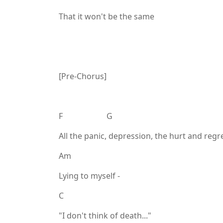
That it won't be the same
[Pre-Chorus]
F G
All the panic, depression, the hurt and regr
Am
Lying to myself -
C
"I don't think of death..."