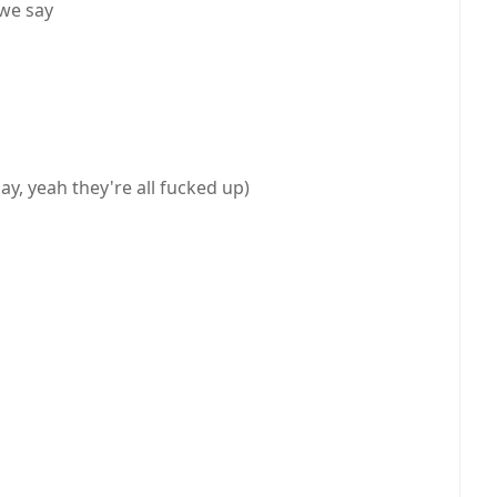
 we say
ay, yeah they're all fucked up)