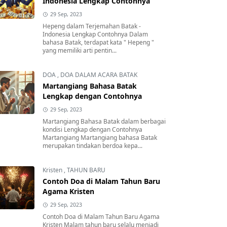
Indonesia Lengkap Contohnya
29 Sep, 2023
Hepeng dalam Terjemahan Batak -
Indonesia Lengkap Contohnya Dalam
bahasa Batak, terdapat kata " Hepeng "
yang memiliki arti pentin...
DOA
,
DOA DALAM ACARA BATAK
Martangiang Bahasa Batak
Lengkap dengan Contohnya
29 Sep, 2023
Martangiang Bahasa Batak dalam berbagai
kondisi Lengkap dengan Contohnya
Martangiang Martangiang bahasa Batak
merupakan tindakan berdoa kepa...
Kristen
,
TAHUN BARU
Contoh Doa di Malam Tahun Baru
Agama Kristen
29 Sep, 2023
Contoh Doa di Malam Tahun Baru Agama
Kristen Malam tahun baru selalu menjadi