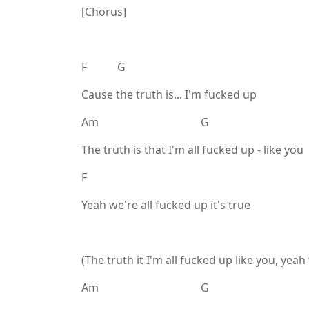
[Chorus]
F G
Cause the truth is... I'm fucked up
Am G
The truth is that I'm all fucked up - like you
F
Yeah we're all fucked up it's true
(The truth it I'm all fucked up like you, yeah
Am G