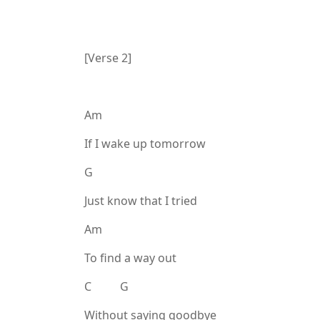
[Verse 2]
Am
If I wake up tomorrow
G
Just know that I tried
Am
To find a way out
C G
Without saying goodbye