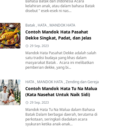
Bahasa Batak dan Indonesia Acara
kelahiran anak, atau dalam bahasa Batak
disebut " esek-esek ni nas...
Batak
,
HATA
,
MANDOK HATA
Contoh Mandok Hata Pasahat
Dekke Singkat, Padat, dan Jelas
29 Sep, 2023
Mandok Hata Pasahat Dekke adalah salah
satu tradisi budaya yang khas dalam
masyarakat Batak . Acara ini melibatkan
pemberian dekke, yang bi...
HATA
,
MANDOK HATA
,
Zending dan Gereja
Contoh Mandok Hata Tu Na Malua
(Kata Nasehat Untuk Naik Sidi)
29 Sep, 2023
Mandok Hata Tu Na Malua dalam Bahasa
Batak Dalam berbagai daerah, terutama di
perkotaan, seringkali diadakan acara
syukuran ketika anak-anak...