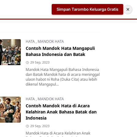
Simpan Tarombo Keluarga Gratis
✕
k
Aplikasi AI Teleprompter dan Pembuat Skrip Video 
HATA
,
MANDOK HATA
Contoh Mandok Hata Mangapuli
Bahasa Indonesia dan Batak
29 Sep, 2023
Mandok Hata Mangapuli Bahasa Indonesia
dan Batak Mandok hata di acara meninggal
ulaon habot ni Roha (Duka Cita) atau lebih
dikenal Mangapul...
HATA
,
MANDOK HATA
Contoh Mandok Hata di Acara
Kelahiran Anak Bahasa Batak dan
Indonesia
29 Sep, 2023
Mandok Hata di Acara Kelahiran Anak