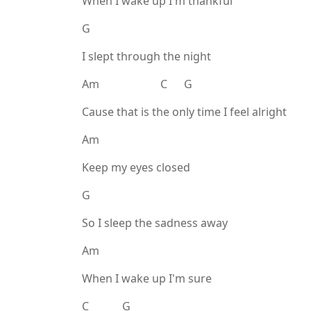
When I wake up I'm thankful
G
I slept through the night
Am C G
Cause that is the only time I feel alright
Am
Keep my eyes closed
G
So I sleep the sadness away
Am
When I wake up I'm sure
C G