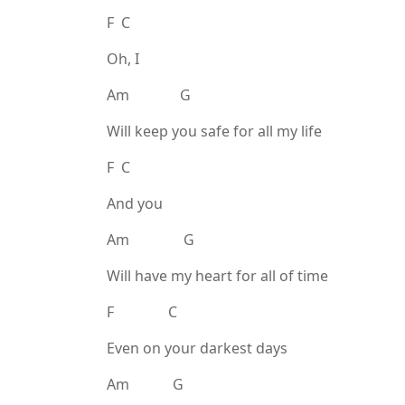
F C
Oh, I
Am G
Will keep you safe for all my life
F C
And you
Am G
Will have my heart for all of time
F C
Even on your darkest days
Am G