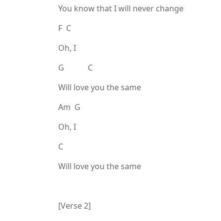
You know that I will never change
F C
Oh, I
G C
Will love you the same
Am G
Oh, I
C
Will love you the same
[Verse 2]