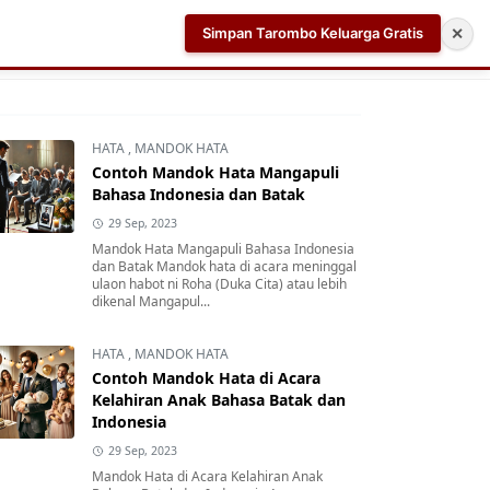
Simpan Tarombo Keluarga Gratis
✕
k
Aplikasi AI Teleprompter dan Pembuat Skrip Video 
HATA
,
MANDOK HATA
Contoh Mandok Hata Mangapuli
Bahasa Indonesia dan Batak
29 Sep, 2023
Mandok Hata Mangapuli Bahasa Indonesia
dan Batak Mandok hata di acara meninggal
ulaon habot ni Roha (Duka Cita) atau lebih
dikenal Mangapul...
HATA
,
MANDOK HATA
Contoh Mandok Hata di Acara
Kelahiran Anak Bahasa Batak dan
Indonesia
29 Sep, 2023
Mandok Hata di Acara Kelahiran Anak