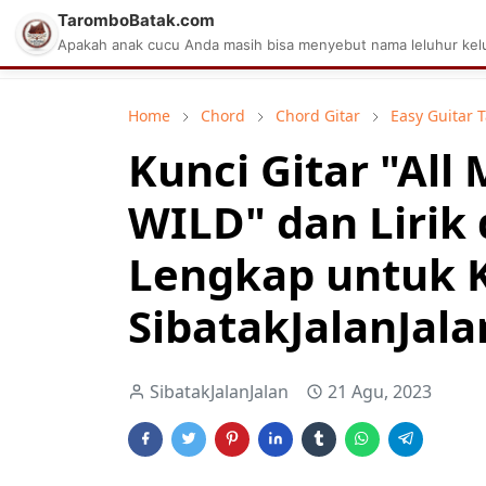
TaromboBatak.com
Matius Celcius Sinaga
Aplikasi Pa
Apakah anak cucu Anda masih bisa menyebut nama leluhur kelu
Home
Chord
Chord Gitar
Easy Guitar 
Kunci Gitar "All 
WILD" dan Lirik
Lengkap untuk 
SibatakJalanJala
SibatakJalanJalan
21 Agu, 2023