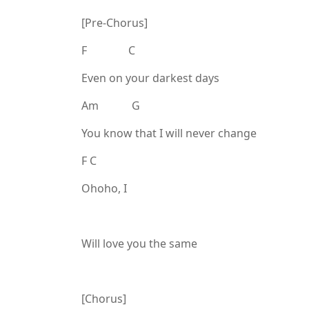
[Pre-Chorus]
F C
Even on your darkest days
Am G
You know that I will never change
F C
Ohoho, I
Will love you the same
[Chorus]