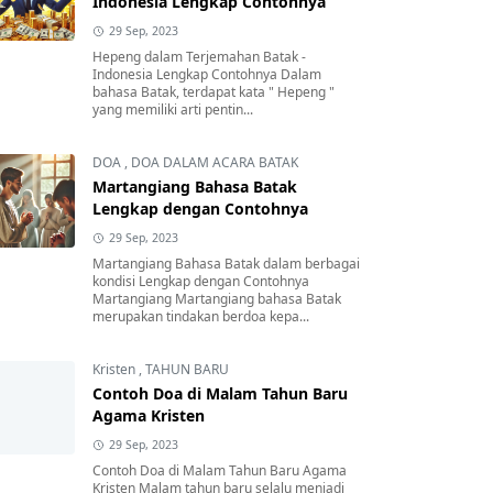
Indonesia Lengkap Contohnya
29 Sep, 2023
Hepeng dalam Terjemahan Batak -
Indonesia Lengkap Contohnya Dalam
bahasa Batak, terdapat kata " Hepeng "
yang memiliki arti pentin...
DOA
,
DOA DALAM ACARA BATAK
Martangiang Bahasa Batak
Lengkap dengan Contohnya
29 Sep, 2023
Martangiang Bahasa Batak dalam berbagai
kondisi Lengkap dengan Contohnya
Martangiang Martangiang bahasa Batak
merupakan tindakan berdoa kepa...
Kristen
,
TAHUN BARU
Contoh Doa di Malam Tahun Baru
Agama Kristen
29 Sep, 2023
Contoh Doa di Malam Tahun Baru Agama
Kristen Malam tahun baru selalu menjadi