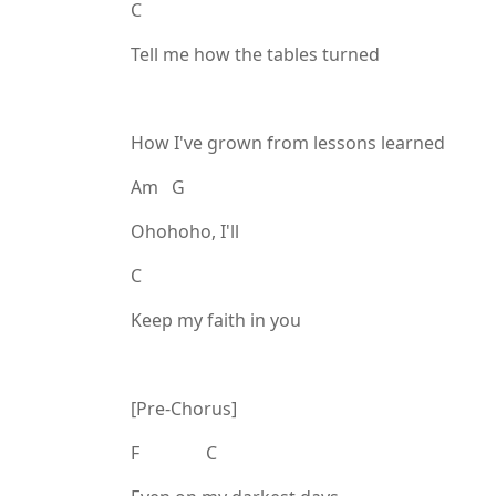
C
Tell me how the tables turned
How I've grown from lessons learned
Am G
Ohohoho, I'll
C
Keep my faith in you
[Pre-Chorus]
F C