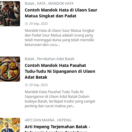
Batak
,
HATA
,
MANDOK HATA
Contoh Mandok Hata di Ulaon Saur
Matua Singkat dan Padat
29 Sep, 2023
Mandok Hata di Ulaon Saur Matua Singkat
dan Padat Saur Matua adalah orang yang
telah meninggal dunia yang telah memiliki
keturunan dan cucu...
Batak
,
Pernikahan Adat Batak
Contoh Mandok Hata Pasahat
Tudu-Tudu Ni Sipanganon di Ulaon
Adat Batak
29 Sep, 2023
Mandok Hata Pasahat Tudu-Tudu Ni
Sipanganon di Ulaon Adat Batak Dalam
budaya Batak, terdapat tradisi yang sangat
penting dan sarat makna yan...
ARTI DAN MAKNA
,
HEPENG
Arti Hepeng Terjemahan Batak -