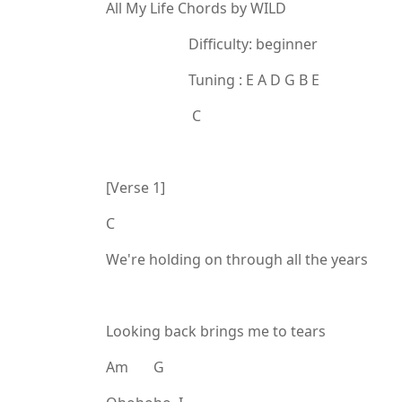
All My Life Chords by WILD
Difficulty: beginner
Tuning : E A D G B E
C
[Verse 1]
C
We're holding on through all the years
Looking back brings me to tears
Am G