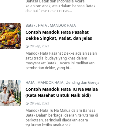
Bahasa Batak dan Indonesia Acara
kelahiran anak, atau dalam bahasa Batak
disebut " esek-esek ni nas...
Batak
,
HATA
,
MANDOK HATA
Contoh Mandok Hata Pasahat
Dekke Singkat, Padat, dan Jelas
29 Sep, 2023
Mandok Hata Pasahat Dekke adalah salah
satu tradisi budaya yang khas dalam
masyarakat Batak . Acara ini melibatkan
pemberian dekke, yang bi...
HATA
,
MANDOK HATA
,
Zending dan Gereja
Contoh Mandok Hata Tu Na Malua
(Kata Nasehat Untuk Naik Sidi)
29 Sep, 2023
Mandok Hata Tu Na Malua dalam Bahasa
Batak Dalam berbagai daerah, terutama di
perkotaan, seringkali diadakan acara
syukuran ketika anak-anak...