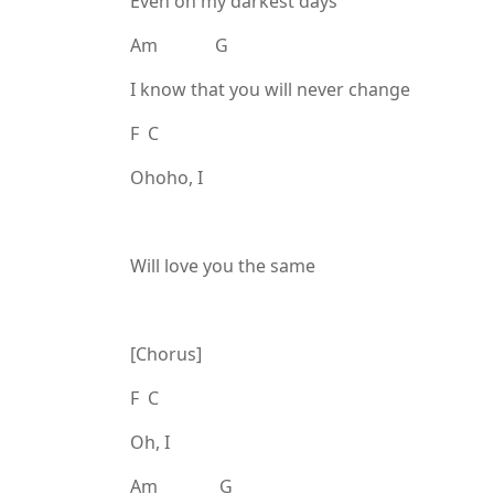
Even on my darkest days
Am G
I know that you will never change
F C
Ohoho, I
Will love you the same
[Chorus]
F C
Oh, I
Am G