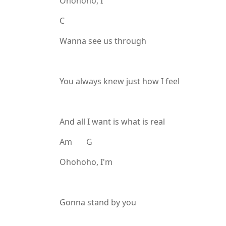
Ohohoho, I
C
Wanna see us through
You always knew just how I feel
And all I want is what is real
Am G
Ohohoho, I'm
Gonna stand by you