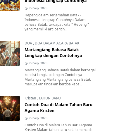
Indonesia Lengkap Contohnya
29 Sep, 2023
Hepeng dalam Terjemahan Batak -
Indonesia Lengkap Contohnya Dalam
bahasa Batak, terdapat kata " Hepeng "
yang memiliki arti pentin...
DOA
,
DOA DALAM ACARA BATAK
Martangiang Bahasa Batak
Lengkap dengan Contohnya
29 Sep, 2023
Martangiang Bahasa Batak dalam berbagai
kondisi Lengkap dengan Contohnya
Martangiang Martangiang bahasa Batak
merupakan tindakan berdoa kepa...
Kristen
,
TAHUN BARU
Contoh Doa di Malam Tahun Baru
Agama Kristen
29 Sep, 2023
Contoh Doa di Malam Tahun Baru Agama
Kristen Malam tahun baru selalu menjadi