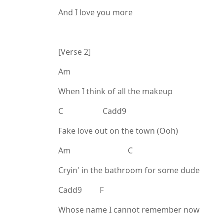
And I love you more
[Verse 2]
Am
When I think of all the makeup
C Cadd9
Fake love out on the town (Ooh)
Am C
Cryin' in the bathroom for some dude
Cadd9 F
Whose name I cannot remember now