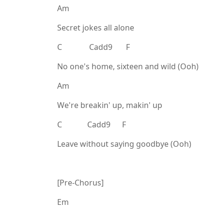
Am
Secret jokes all alone
C Cadd9 F
No one's home, sixteen and wild (Ooh)
Am
We're breakin' up, makin' up
C Cadd9 F
Leave without saying goodbye (Ooh)
[Pre-Chorus]
Em