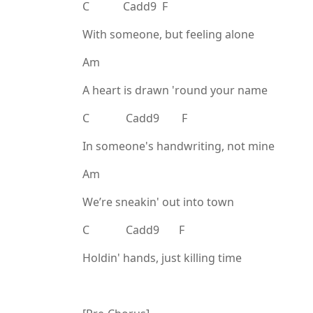
C Cadd9 F
With someone, but feeling alone
Am
A heart is drawn 'round your name
C Cadd9 F
In someone's handwriting, not mine
Am
We’re sneakin' out into town
C Cadd9 F
Holdin' hands, just killing time