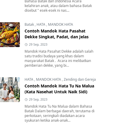
Bahasa Batak dan Indonesia Acara
kelahiran anak, atau dalam bahasa Batak
disebut " esek-esek ni nas...
Batak
,
HATA
,
MANDOK HATA
Contoh Mandok Hata Pasahat
Dekke Singkat, Padat, dan Jelas
29 Sep, 2023
Mandok Hata Pasahat Dekke adalah salah
satu tradisi budaya yang khas dalam
masyarakat Batak . Acara ini melibatkan
pemberian dekke, yang bi...
HATA
,
MANDOK HATA
,
Zending dan Gereja
Contoh Mandok Hata Tu Na Malua
(Kata Nasehat Untuk Naik Sidi)
29 Sep, 2023
Mandok Hata Tu Na Malua dalam Bahasa
Batak Dalam berbagai daerah, terutama di
perkotaan, seringkali diadakan acara
syukuran ketika anak-anak...