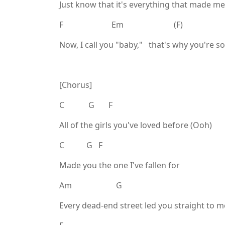
Just know that it's everything that made me
F Em (F)
Now, I call you "baby," that's why you're s
[Chorus]
C G F
All of the girls you've loved before (Ooh)
C G F
Made you the one I've fallen for
Am G
Every dead-end street led you straight to m