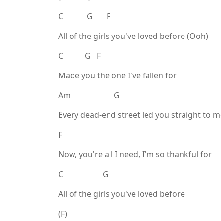
C G F
All of the girls you've loved before (Ooh)
C G F
Made you the one I've fallen for
Am G
Every dead-end street led you straight to m
F
Now, you're all I need, I'm so thankful for
C G
All of the girls you've loved before
(F)