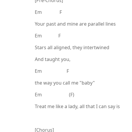
[Pre-Chorus]
Em F
Your past and mine are parallel lines
Em F
Stars all aligned, they intertwined
And taught you,
Em F
the way you call me "baby"
Em (F)
Treat me like a lady, all that I can say is
[Chorus]