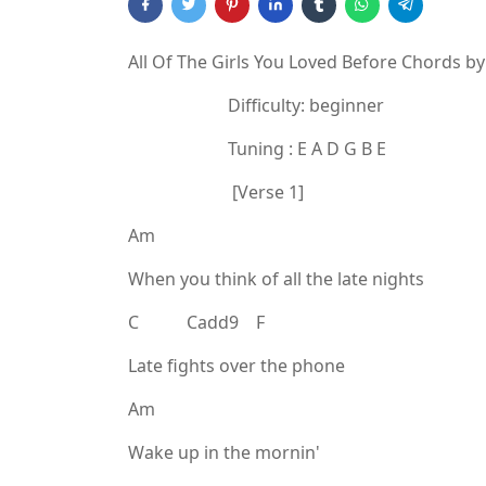
All Of The Girls You Loved Before Chords by
Difficulty: beginner
Tuning : E A D G B E
[Verse 1]
Am
When you think of all the late nights
C Cadd9 F
Late fights over the phone
Am
Wake up in the mornin'