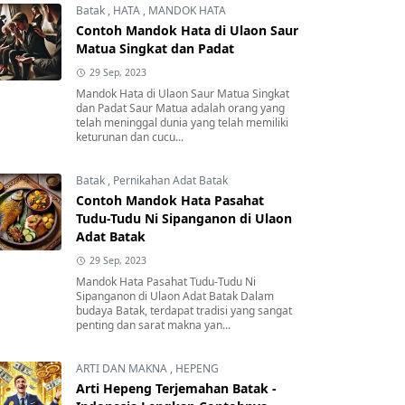
Batak
,
HATA
,
MANDOK HATA
Contoh Mandok Hata di Ulaon Saur
Matua Singkat dan Padat
29 Sep, 2023
Mandok Hata di Ulaon Saur Matua Singkat
dan Padat Saur Matua adalah orang yang
telah meninggal dunia yang telah memiliki
keturunan dan cucu...
Batak
,
Pernikahan Adat Batak
Contoh Mandok Hata Pasahat
Tudu-Tudu Ni Sipanganon di Ulaon
Adat Batak
29 Sep, 2023
Mandok Hata Pasahat Tudu-Tudu Ni
Sipanganon di Ulaon Adat Batak Dalam
budaya Batak, terdapat tradisi yang sangat
penting dan sarat makna yan...
ARTI DAN MAKNA
,
HEPENG
Arti Hepeng Terjemahan Batak -