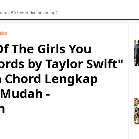
brik Kelapa Sawit
Tarombo Batak
Umpasa Bata
arga 50 tahun dari sekarang?
Tabs
Of The Girls You
rds by Taylor Swift"
n Chord Lengkap
 Mudah -
n