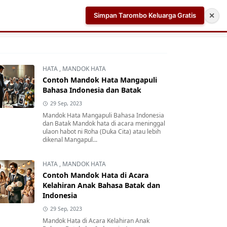
Simpan Tarombo Keluarga Gratis
✕
k
Aplikasi AI Teleprompter dan Pembuat Skrip Video 
HATA
,
MANDOK HATA
Contoh Mandok Hata Mangapuli
Bahasa Indonesia dan Batak
29 Sep, 2023
Mandok Hata Mangapuli Bahasa Indonesia
dan Batak Mandok hata di acara meninggal
ulaon habot ni Roha (Duka Cita) atau lebih
dikenal Mangapul...
HATA
,
MANDOK HATA
Contoh Mandok Hata di Acara
Kelahiran Anak Bahasa Batak dan
Indonesia
29 Sep, 2023
Mandok Hata di Acara Kelahiran Anak