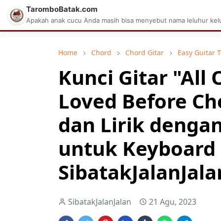
TaromboBatak.com
Matius Celcius Sinaga
Aplikasi Pa
Apakah anak cucu Anda masih bisa menyebut nama leluhur kelu
Home
Chord
Chord Gitar
Easy Guitar 
Kunci Gitar "All 
Loved Before Cho
dan Lirik denga
untuk Keyboard
SibatakJalanJala
SibatakJalanJalan
21 Agu, 2023