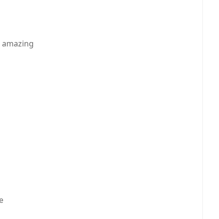
o amazing
e