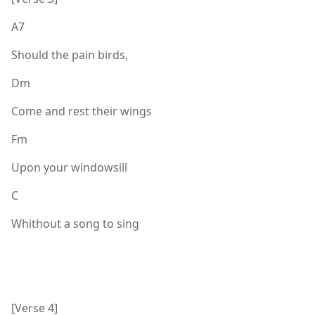
A7
Should the pain birds,
Dm
Come and rest their wings
Fm
Upon your windowsill
C
Whithout a song to sing
[Verse 4]