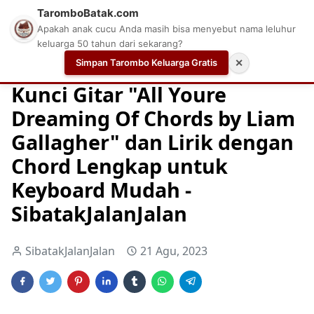
TaromboBatak.com
Apakah anak cucu Anda masih bisa menyebut nama leluhur
keluarga 50 tahun dari sekarang?
Simpan Tarombo Keluarga Gratis
✕
Home
Chord
Chord Gitar
Easy Guitar Tabs
Kunci Gitar "All Youre
Dreaming Of Chords by Liam
Gallagher" dan Lirik dengan
Chord Lengkap untuk
Keyboard Mudah -
SibatakJalanJalan
SibatakJalanJalan
21 Agu, 2023