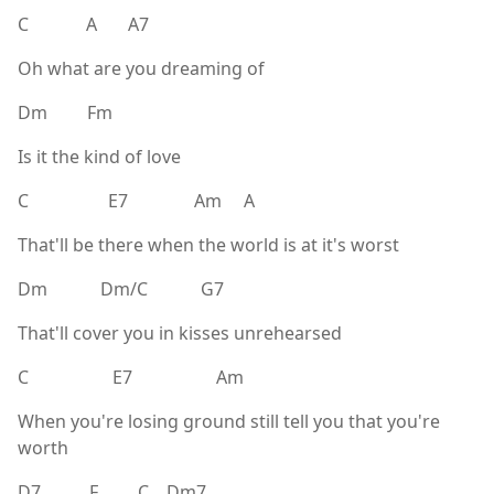
C A A7
Oh what are you dreaming of
Dm Fm
Is it the kind of love
C E7 Am A
That'll be there when the world is at it's worst
Dm Dm/C G7
That'll cover you in kisses unrehearsed
C E7 Am
When you're losing ground still tell you that you're
worth
D7 F C Dm7