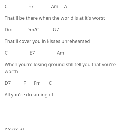
C E7 Am A
That'll be there when the world is at it's worst
Dm Dm/C G7
That'll cover you in kisses unrehearsed
C E7 Am
When you're losing ground still tell you that you're
worth
D7 F Fm C
All you're dreaming of...
[Verse 3]