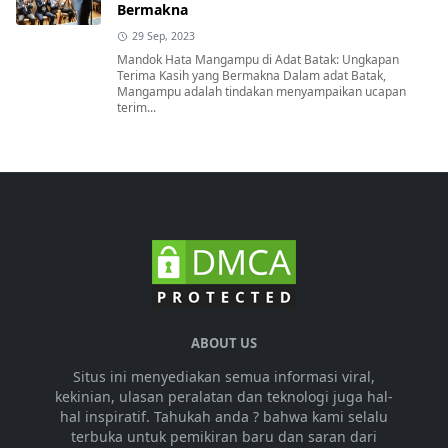
Bermakna
29 Sep, 2023
Mandok Hata Mangampu di Adat Batak: Ungkapan
Terima Kasih yang Bermakna Dalam adat Batak,
Mangampu adalah tindakan menyampaikan ucapan
terim...
ABOUT US
Situs ini menyediakan semua informasi viral,
kekinian, ulasan peralatan dan teknologi juga hal-
hal inspiratif. Tahukah anda ? bahwa kami selalu
terbuka untuk pemikiran baru dan saran dari