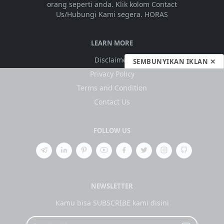
orang seperti anda. Klik kolom Contact
Us/Hubungi Kami segera. HORAS
LEARN MORE
Disclaimer
SEMBUNYIKAN IKLAN ✕
Privacy Policy
Terms and Condition
Contact Us
FOLLOW US
NEWSLETTER
Kamu bisa SUBSCRIBE kami disini