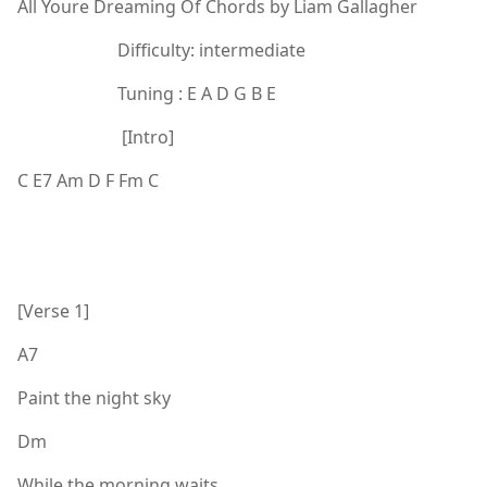
All Youre Dreaming Of Chords by Liam Gallagher
Difficulty: intermediate
Tuning : E A D G B E
[Intro]
C E7 Am D F Fm C
[Verse 1]
A7
Paint the night sky
Dm
While the morning waits