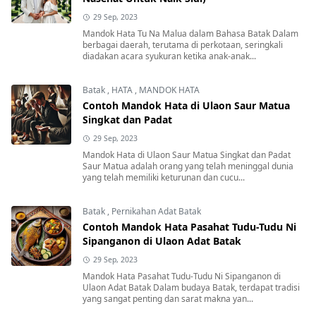
29 Sep, 2023
Mandok Hata Tu Na Malua dalam Bahasa Batak Dalam
berbagai daerah, terutama di perkotaan, seringkali
diadakan acara syukuran ketika anak-anak...
Batak
,
HATA
,
MANDOK HATA
Contoh Mandok Hata di Ulaon Saur Matua
Singkat dan Padat
29 Sep, 2023
Mandok Hata di Ulaon Saur Matua Singkat dan Padat
Saur Matua adalah orang yang telah meninggal dunia
yang telah memiliki keturunan dan cucu...
Batak
,
Pernikahan Adat Batak
Contoh Mandok Hata Pasahat Tudu-Tudu Ni
Sipanganon di Ulaon Adat Batak
29 Sep, 2023
Mandok Hata Pasahat Tudu-Tudu Ni Sipanganon di
Ulaon Adat Batak Dalam budaya Batak, terdapat tradisi
yang sangat penting dan sarat makna yan...