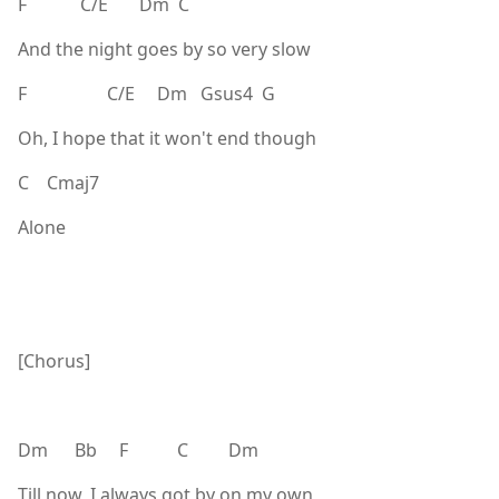
F C/E Dm C
And the night goes by so very slow
F C/E Dm Gsus4 G
Oh, I hope that it won't end though
C Cmaj7
Alone
[Chorus]
Dm Bb F C Dm
Till now, I always got by on my own