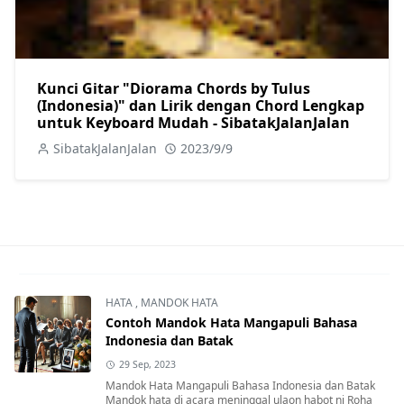
Kunci Gitar "Diorama Chords by Tulus
(Indonesia)" dan Lirik dengan Chord Lengkap
untuk Keyboard Mudah - SibatakJalanJalan
SibatakJalanJalan
2023/9/9
HATA
,
MANDOK HATA
Contoh Mandok Hata Mangapuli Bahasa
Indonesia dan Batak
29 Sep, 2023
Mandok Hata Mangapuli Bahasa Indonesia dan Batak
Mandok hata di acara meninggal ulaon habot ni Roha