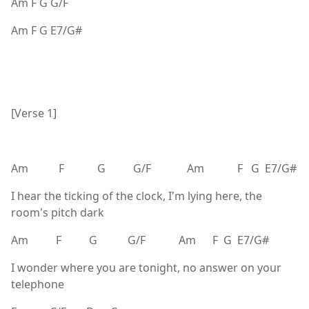
Am F G G/F
Am F G E7/G#
[Verse 1]
Am F G G/F Am F G E7/G#
I hear the ticking of the clock, I'm lying here, the
room's pitch dark
Am F G G/F Am F G E7/G#
I wonder where you are tonight, no answer on your
telephone