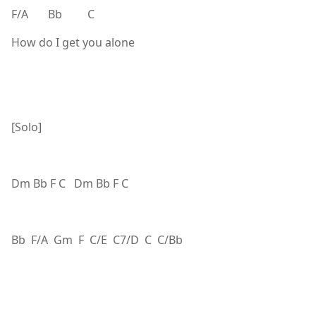
F/A Bb C
How do I get you alone
[Solo]
Dm Bb F C Dm Bb F C
Bb F/A Gm F C/E C7/D C C/Bb