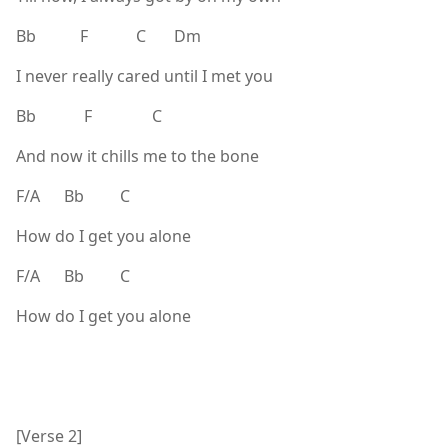
Bb F C Dm
I never really cared until I met you
Bb F C
And now it chills me to the bone
F/A Bb C
How do I get you alone
F/A Bb C
How do I get you alone
[Verse 2]