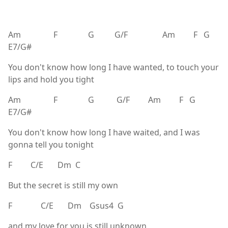
Am F G G/F Am F G
E7/G#
You don't know how long I have wanted, to touch your
lips and hold you tight
Am F G G/F Am F G
E7/G#
You don't know how long I have waited, and I was
gonna tell you tonight
F C/E Dm C
But the secret is still my own
F C/E Dm Gsus4 G
and my love for you is still unknown