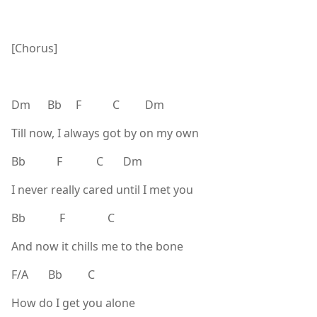
[Chorus]
Dm Bb F C Dm
Till now, I always got by on my own
Bb F C Dm
I never really cared until I met you
Bb F C
And now it chills me to the bone
F/A Bb C
How do I get you alone