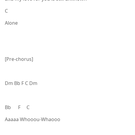
C
Alone
[Pre-chorus]
Dm Bb F C Dm
Bb F C
Aaaaa Whooou-Whaooo