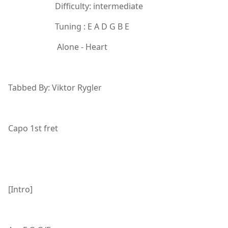
Difficulty: intermediate
Tuning : E A D G B E
Alone - Heart
Tabbed By: Viktor Rygler
Capo 1st fret
[Intro]