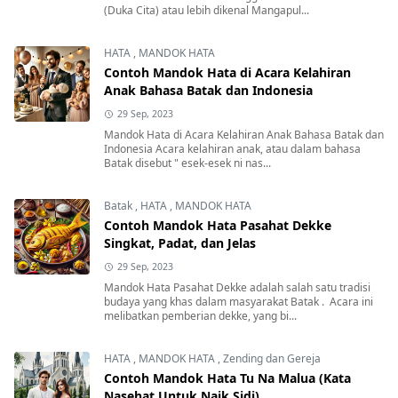
(Duka Cita) atau lebih dikenal Mangapul...
HATA
,
MANDOK HATA
Contoh Mandok Hata di Acara Kelahiran
Anak Bahasa Batak dan Indonesia
29 Sep, 2023
Mandok Hata di Acara Kelahiran Anak Bahasa Batak dan
Indonesia Acara kelahiran anak, atau dalam bahasa
Batak disebut " esek-esek ni nas...
Batak
,
HATA
,
MANDOK HATA
Contoh Mandok Hata Pasahat Dekke
Singkat, Padat, dan Jelas
29 Sep, 2023
Mandok Hata Pasahat Dekke adalah salah satu tradisi
budaya yang khas dalam masyarakat Batak . Acara ini
melibatkan pemberian dekke, yang bi...
HATA
,
MANDOK HATA
,
Zending dan Gereja
Contoh Mandok Hata Tu Na Malua (Kata
Nasehat Untuk Naik Sidi)