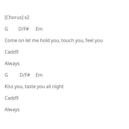
[Chorus] x2
G D/F# Em
Come on let me hold you, touch you, feel you
Cadd9
Always
G D/F# Em
Kiss you, taste you all night
Cadd9
Always