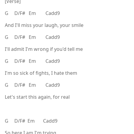
[Verse]
G D/F# Em Cadd9
And I'll miss your laugh, your smile
G D/F# Em Cadd9
I'll admit I'm wrong if you'd tell me
G D/F# Em Cadd9
I'm so sick of fights, I hate them
G D/F# Em Cadd9
Let's start this again, for real
G D/F# Em Cadd9
So here I am I'm trying