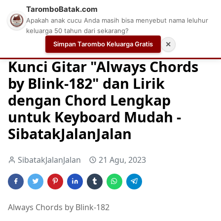
TaromboBatak.com
Apakah anak cucu Anda masih bisa menyebut nama leluhur
keluarga 50 tahun dari sekarang?
Simpan Tarombo Keluarga Gratis
✕
Home
Chord
Chord Gitar
Easy Guitar Tabs
Kunci Gitar "Always Chords
by Blink-182" dan Lirik
dengan Chord Lengkap
untuk Keyboard Mudah -
SibatakJalanJalan
SibatakJalanJalan
21 Agu, 2023
Always Chords by Blink-182