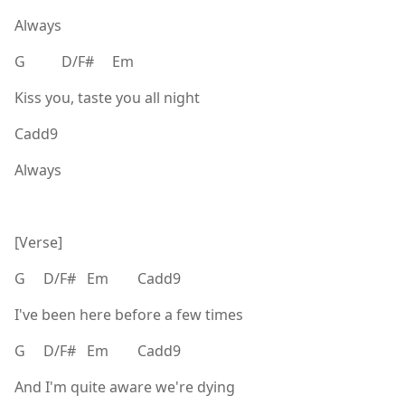
Always
G D/F# Em
Kiss you, taste you all night
Cadd9
Always
[Verse]
G D/F# Em Cadd9
I've been here before a few times
G D/F# Em Cadd9
And I'm quite aware we're dying