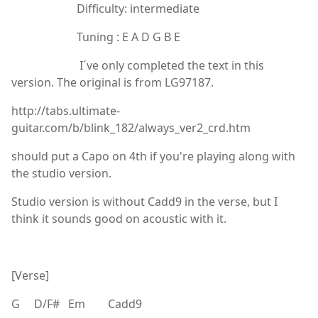
Difficulty: intermediate
Tuning : E A D G B E
I´ve only completed the text in this
version. The original is from LG97187.
http://tabs.ultimate-
guitar.com/b/blink_182/always_ver2_crd.htm
should put a Capo on 4th if you're playing along with
the studio version.
Studio version is without Cadd9 in the verse, but I
think it sounds good on acoustic with it.
[Verse]
G D/F# Em Cadd9