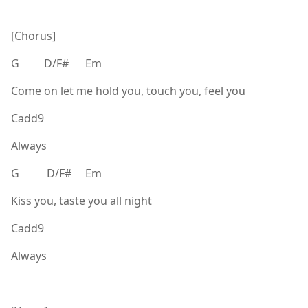
[Chorus]
G D/F# Em
Come on let me hold you, touch you, feel you
Cadd9
Always
G D/F# Em
Kiss you, taste you all night
Cadd9
Always