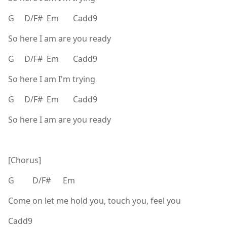
G D/F# Em Cadd9
So here I am are you ready
G D/F# Em Cadd9
So here I am I'm trying
G D/F# Em Cadd9
So here I am are you ready
[Chorus]
G D/F# Em
Come on let me hold you, touch you, feel you
Cadd9