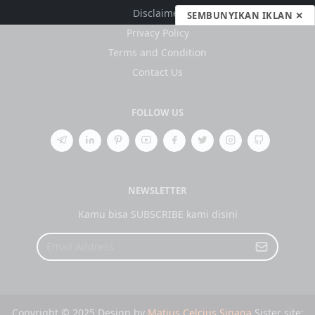
Disclaimer
SEMBUNYIKAN IKLAN ✕
Privacy Policy
Terms and Condition
Contact Us
FOLLOW US
NEWSLETTER
Kamu bisa SUBSCRIBE kami disini
Copyright © 2025 Design by
Matius Celcius Sinaga
Sister site: