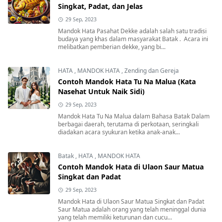
Singkat, Padat, dan Jelas
29 Sep, 2023
Mandok Hata Pasahat Dekke adalah salah satu tradisi
budaya yang khas dalam masyarakat Batak . Acara ini
melibatkan pemberian dekke, yang bi...
HATA
,
MANDOK HATA
,
Zending dan Gereja
Contoh Mandok Hata Tu Na Malua (Kata
Nasehat Untuk Naik Sidi)
29 Sep, 2023
Mandok Hata Tu Na Malua dalam Bahasa Batak Dalam
berbagai daerah, terutama di perkotaan, seringkali
diadakan acara syukuran ketika anak-anak...
Batak
,
HATA
,
MANDOK HATA
Contoh Mandok Hata di Ulaon Saur Matua
Singkat dan Padat
29 Sep, 2023
Mandok Hata di Ulaon Saur Matua Singkat dan Padat
Saur Matua adalah orang yang telah meninggal dunia
yang telah memiliki keturunan dan cucu...