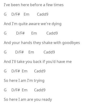
I've been here before a few times
G D/F# Em Cadd9
And I'm quite aware we're dying
G D/F# Em Cadd9
And your hands they shake with goodbyes
G D/F# Em Cadd9
And I'll take you back if you'd have me
G D/F# Em Cadd9
So here I am I'm trying
G D/F# Em Cadd9
So here I am are you ready