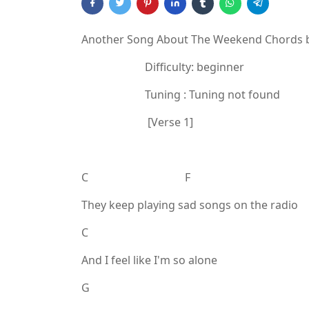
Another Song About The Weekend Chords 
Difficulty: beginner
Tuning : Tuning not found
[Verse 1]
C F
They keep playing sad songs on the radio
C
And I feel like I'm so alone
G