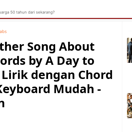
brik Kelapa Sawit
Tarombo Batak
Umpasa Bata
arga 50 tahun dari sekarang?
Tabs
other Song About
rds by A Day to
Lirik dengan Chord
Keyboard Mudah -
n