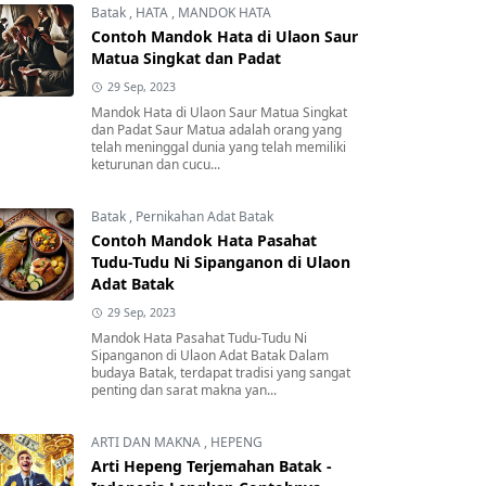
Batak
,
HATA
,
MANDOK HATA
Contoh Mandok Hata di Ulaon Saur
Matua Singkat dan Padat
29 Sep, 2023
Mandok Hata di Ulaon Saur Matua Singkat
dan Padat Saur Matua adalah orang yang
telah meninggal dunia yang telah memiliki
keturunan dan cucu...
Batak
,
Pernikahan Adat Batak
Contoh Mandok Hata Pasahat
Tudu-Tudu Ni Sipanganon di Ulaon
Adat Batak
29 Sep, 2023
Mandok Hata Pasahat Tudu-Tudu Ni
Sipanganon di Ulaon Adat Batak Dalam
budaya Batak, terdapat tradisi yang sangat
penting dan sarat makna yan...
ARTI DAN MAKNA
,
HEPENG
Arti Hepeng Terjemahan Batak -