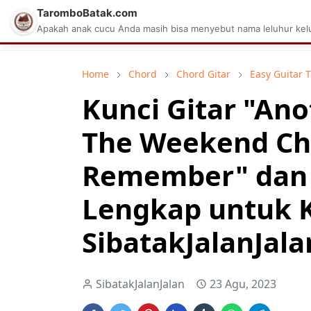
TaromboBatak.com
Matius Celcius Sinaga
Aplikasi Pa
Apakah anak cucu Anda masih bisa menyebut nama leluhur kelu
Home
Chord
Chord Gitar
Easy Guitar 
Kunci Gitar "An
The Weekend Cho
Remember" dan 
Lengkap untuk 
SibatakJalanJala
SibatakJalanJalan
23 Agu, 2023