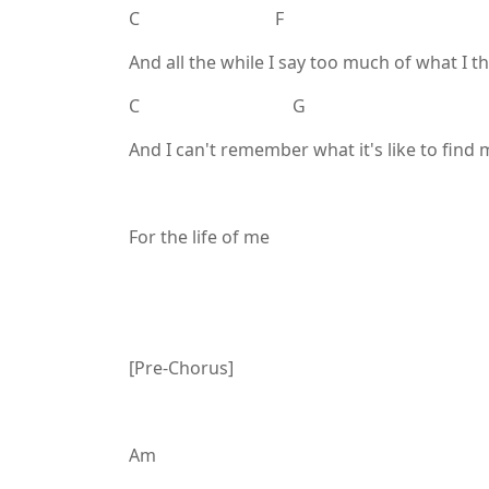
C F
And all the while I say too much of what I t
C G
And I can't remember what it's like to find
For the life of me
[Pre-Chorus]
Am