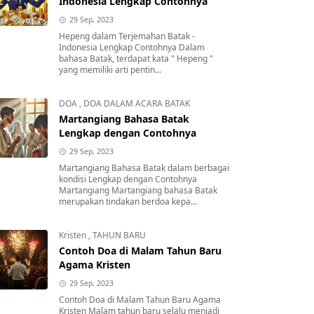
Indonesia Lengkap Contohnya
29 Sep, 2023
Hepeng dalam Terjemahan Batak -
Indonesia Lengkap Contohnya Dalam
bahasa Batak, terdapat kata " Hepeng "
yang memiliki arti pentin...
DOA
,
DOA DALAM ACARA BATAK
Martangiang Bahasa Batak
Lengkap dengan Contohnya
29 Sep, 2023
Martangiang Bahasa Batak dalam berbagai
kondisi Lengkap dengan Contohnya
Martangiang Martangiang bahasa Batak
merupakan tindakan berdoa kepa...
Kristen
,
TAHUN BARU
Contoh Doa di Malam Tahun Baru
Agama Kristen
29 Sep, 2023
Contoh Doa di Malam Tahun Baru Agama
Kristen Malam tahun baru selalu menjadi