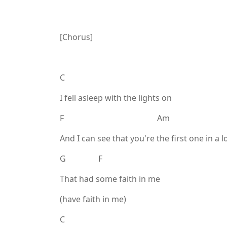
[Chorus]
C
I fell asleep with the lights on
F Am
And I can see that you're the first one in a 
G F
That had some faith in me
(have faith in me)
C