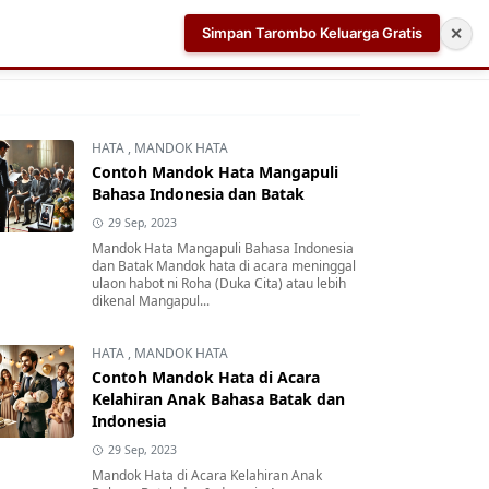
Simpan Tarombo Keluarga Gratis
✕
k
Aplikasi AI Teleprompter dan Pembuat Skrip Video 
HATA
,
MANDOK HATA
Contoh Mandok Hata Mangapuli
Bahasa Indonesia dan Batak
29 Sep, 2023
Mandok Hata Mangapuli Bahasa Indonesia
dan Batak Mandok hata di acara meninggal
ulaon habot ni Roha (Duka Cita) atau lebih
dikenal Mangapul...
HATA
,
MANDOK HATA
Contoh Mandok Hata di Acara
Kelahiran Anak Bahasa Batak dan
Indonesia
29 Sep, 2023
Mandok Hata di Acara Kelahiran Anak