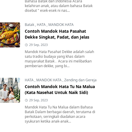
Bahasa Batak dan Indonesia Acara
kelahiran anak, atau dalam bahasa Batak
disebut " esek-esek ni nas...
Batak
,
HATA
,
MANDOK HATA
Contoh Mandok Hata Pasahat
Dekke Singkat, Padat, dan Jelas
29 Sep, 2023
Mandok Hata Pasahat Dekke adalah salah
satu tradisi budaya yang khas dalam
masyarakat Batak . Acara ini melibatkan
pemberian dekke, yang bi...
HATA
,
MANDOK HATA
,
Zending dan Gereja
Contoh Mandok Hata Tu Na Malua
(Kata Nasehat Untuk Naik Sidi)
29 Sep, 2023
Mandok Hata Tu Na Malua dalam Bahasa
Batak Dalam berbagai daerah, terutama di
perkotaan, seringkali diadakan acara
syukuran ketika anak-anak...