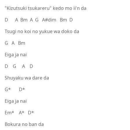
"Kizutsuki tsukareru" kedo mo ii'n da
D A Bm A G A#dim Bm D
Tsugi no koi no yukue wa doko da
G A Bm
Eiga ja nai
D G A D
Shuyaku wa dare da
G* D*
Eiga ja nai
Em* A* D*
Bokura no ban da