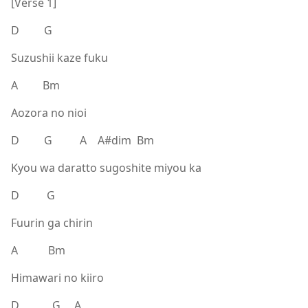
[Verse 1]
D G
Suzushii kaze fuku
A Bm
Aozora no nioi
D G A A#dim Bm
Kyou wa daratto sugoshite miyou ka
D G
Fuurin ga chirin
A Bm
Himawari no kiiro
D G A