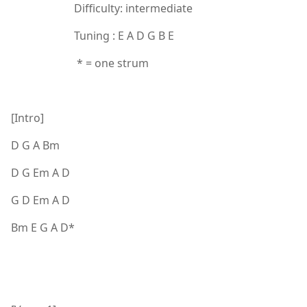
Difficulty: intermediate
Tuning : E A D G B E
* = one strum
[Intro]
D G A Bm
D G Em A D
G D Em A D
Bm E G A D*