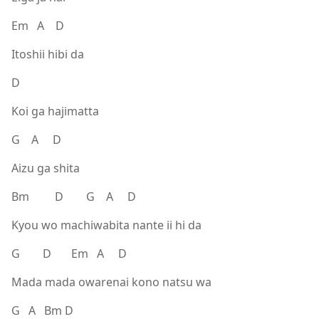
Em A D
Itoshii hibi da
D
Koi ga hajimatta
G A D
Aizu ga shita
Bm D G A D
Kyou wo machiwabita nante ii hi da
G D Em A D
Mada mada owarenai kono natsu wa
G A Bm D