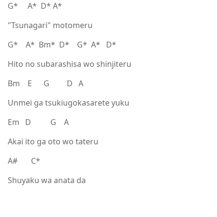
G* A* D* A*
"Tsunagari" motomeru
G* A* Bm* D* G* A* D*
Hito no subarashisa wo shinjiteru
Bm E G D A
Unmei ga tsukiugokasarete yuku
Em D G A
Akai ito ga oto wo tateru
A# C*
Shuyaku wa anata da