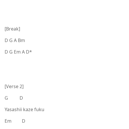
[Break]
D G A Bm
D G Em A D*
[Verse 2]
G D
Yasashii kaze fuku
Em D