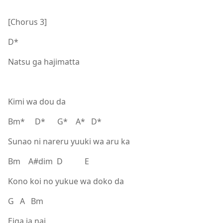
[Chorus 3]
D*
Natsu ga hajimatta
Kimi wa dou da
Bm* D* G* A* D*
Sunao ni nareru yuuki wa aru ka
Bm A#dim D E
Kono koi no yukue wa doko da
G A Bm
Eiga ja nai