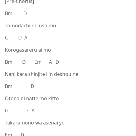
[Pre-Chorus]
Bm D
Tomodachi no uso mo
G D A
Korogasareru ai mo
Bm D Em A D
Nani kara shinjite ii'n deshou ne
Bm D
Otona ni natte mo kitto
G D A
Takaramono wa asenai yo
Em D