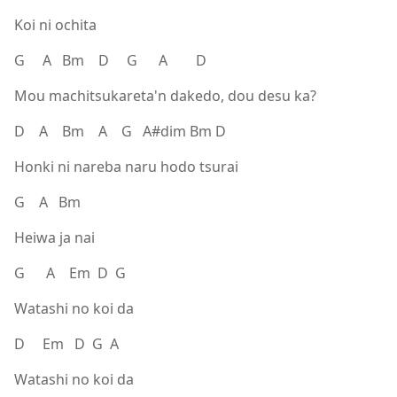
Koi ni ochita
G A Bm D G A D
Mou machitsukareta'n dakedo, dou desu ka?
D A Bm A G A#dim Bm D
Honki ni nareba naru hodo tsurai
G A Bm
Heiwa ja nai
G A Em D G
Watashi no koi da
D Em D G A
Watashi no koi da