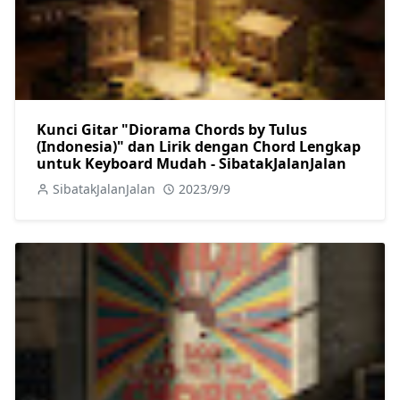
Kunci Gitar "Diorama Chords by Tulus
(Indonesia)" dan Lirik dengan Chord Lengkap
untuk Keyboard Mudah - SibatakJalanJalan
SibatakJalanJalan
2023/9/9