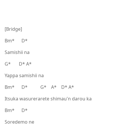
[Bridge]
Bm* D*
Samishii na
G* D* A*
Yappa samishii na
Bm* D* G* A* D* A*
Itsuka wasurerarete shimau'n darou ka
Bm* D*
Soredemo ne