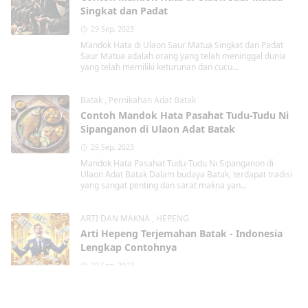
Singkat dan Padat
29 Sep, 2023
Mandok Hata di Ulaon Saur Matua Singkat dan Padat
Saur Matua adalah orang yang telah meninggal dunia
yang telah memiliki keturunan dan cucu...
Batak
,
Pernikahan Adat Batak
Contoh Mandok Hata Pasahat Tudu-Tudu Ni
Sipanganon di Ulaon Adat Batak
29 Sep, 2023
Mandok Hata Pasahat Tudu-Tudu Ni Sipanganon di
Ulaon Adat Batak Dalam budaya Batak, terdapat tradisi
yang sangat penting dan sarat makna yan...
ARTI DAN MAKNA
,
HEPENG
Arti Hepeng Terjemahan Batak - Indonesia
Lengkap Contohnya
29 Sep, 2023
Hepeng dalam Terjemahan Batak - Indonesia Lengkap
Contohnya Dalam bahasa Batak, terdapat kata " Hepeng
" yang memiliki arti pentin...