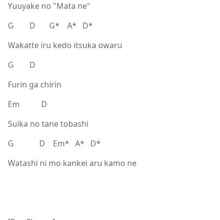
Yuuyake no "Mata ne"
G D G* A* D*
Wakatte iru kedo itsuka owaru
G D
Furin ga chirin
Em D
Suika no tane tobashi
G D Em* A* D*
Watashi ni mo kankei aru kamo ne