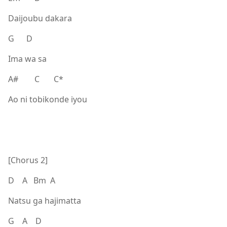
Daijoubu dakara
G D
Ima wa sa
A# C C*
Ao ni tobikonde iyou
[Chorus 2]
D A Bm A
Natsu ga hajimatta
G A D