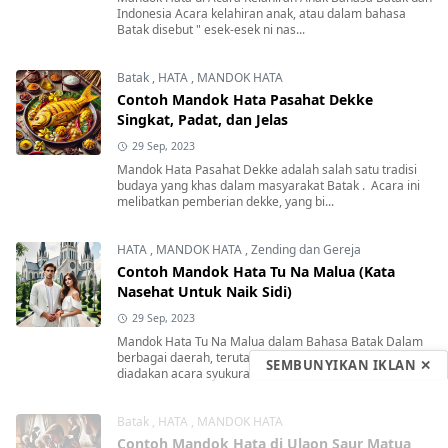
Indonesia Acara kelahiran anak, atau dalam bahasa
Batak disebut " esek-esek ni nas...
Batak
,
HATA
,
MANDOK HATA
Contoh Mandok Hata Pasahat Dekke
Singkat, Padat, dan Jelas
29 Sep, 2023
Mandok Hata Pasahat Dekke adalah salah satu tradisi
budaya yang khas dalam masyarakat Batak . Acara ini
melibatkan pemberian dekke, yang bi...
HATA
,
MANDOK HATA
,
Zending dan Gereja
Contoh Mandok Hata Tu Na Malua (Kata
Nasehat Untuk Naik Sidi)
29 Sep, 2023
Mandok Hata Tu Na Malua dalam Bahasa Batak Dalam
berbagai daerah, terutama di perkotaan, seringkali
SEMBUNYIKAN IKLAN ✕
diadakan acara syukuran ketika anak-anak...
Batak
,
HATA
,
MANDOK HATA
Contoh Mandok Hata di Ulaon Saur Matua