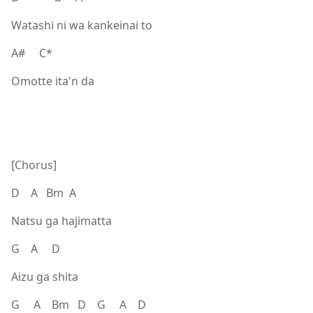
Watashi ni wa kankeinai to
A# C*
Omotte ita'n da
[Chorus]
D A Bm A
Natsu ga hajimatta
G A D
Aizu ga shita
G A Bm D G A D