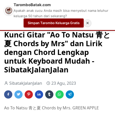
TaromboBatak.com
Apakah anak cucu Anda masih bisa menyebut nama leluhur
keluarga 50 tahun dari sekarang?
Simpan Tarombo Keluarga Gratis
✕
Home
Chord
Chord Gitar
Easy Guitar Tabs
Kunci Gitar "Ao To Natsu 青と
夏 Chords by Mrs" dan Lirik
dengan Chord Lengkap
untuk Keyboard Mudah -
SibatakJalanJalan
SibatakJalanJalan
23 Agu, 2023
Ao To Natsu 青と夏 Chords by Mrs. GREEN APPLE