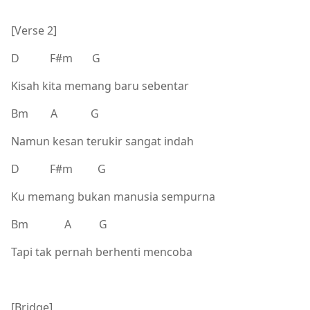
[Verse 2]
D F#m G
Kisah kita memang baru sebentar
Bm A G
Namun kesan terukir sangat indah
D F#m G
Ku memang bukan manusia sempurna
Bm A G
Tapi tak pernah berhenti mencoba
[Bridge]