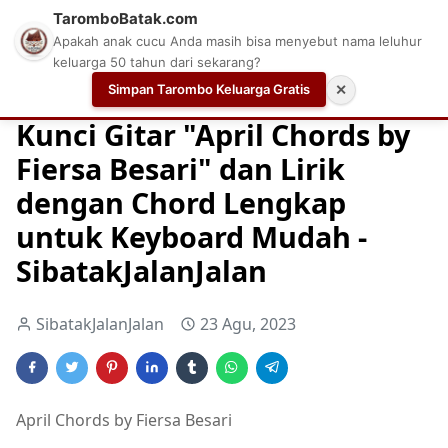
TaromboBatak.com
Apakah anak cucu Anda masih bisa menyebut nama leluhur
keluarga 50 tahun dari sekarang?
Simpan Tarombo Keluarga Gratis
✕
Home
Chord
Chord Gitar
Easy Guitar Tabs
Kunci Gitar "April Chords by
Fiersa Besari" dan Lirik
dengan Chord Lengkap
untuk Keyboard Mudah -
SibatakJalanJalan
SibatakJalanJalan
23 Agu, 2023
April Chords by Fiersa Besari