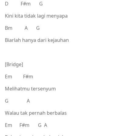
D F#m G
Kini kita tidak lagi menyapa
Bm A G
Biarlah hanya dari kejauhan
[Bridge]
Em F#m
Melihatmu tersenyum
G A
Walau tak pernah berbalas
Em F#m G A