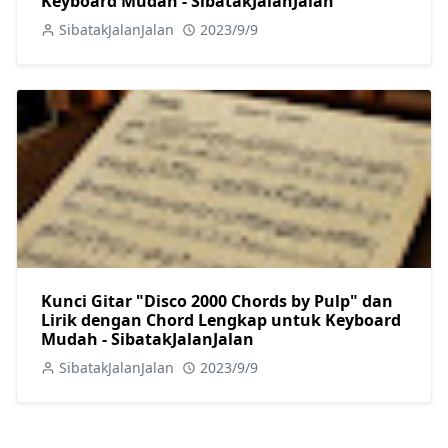
Keyboard Mudah - SibatakJalanJalan
SibatakJalanJalan
2023/9/9
Kunci Gitar "Disco 2000 Chords by Pulp" dan
Lirik dengan Chord Lengkap untuk Keyboard
Mudah - SibatakJalanJalan
SibatakJalanJalan
2023/9/9