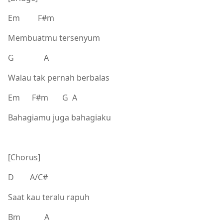
Em F#m
Membuatmu tersenyum
G A
Walau tak pernah berbalas
Em F#m G A
Bahagiamu juga bahagiaku
[Chorus]
D A/C#
Saat kau teralu rapuh
Bm A