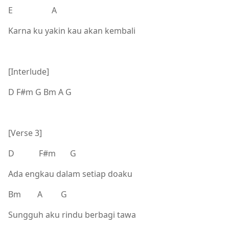
E A
Karna ku yakin kau akan kembali
[Interlude]
D F#m G Bm A G
[Verse 3]
D F#m G
Ada engkau dalam setiap doaku
Bm A G
Sungguh aku rindu berbagi tawa