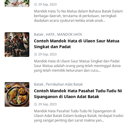
29 Sep, 2023
Mandok Hata Tu Na Malua dalam Bahasa Batak Dalam
berbagai daerah, terutama di perkotaan, seringkali
diadakan acara syukuran ketika anak-anak...
Batak
,
HATA
,
MANDOK HATA
Contoh Mandok Hata di Ulaon Saur Matua
Singkat dan Padat
29 Sep, 2023
Mandok Hata di Ulaon Saur Matua Singkat dan Padat
Saur Matua adalah orang yang telah meninggal dunia
yang telah memiliki keturunan dan cucu...
Batak
,
Pernikahan Adat Batak
Contoh Mandok Hata Pasahat Tudu-Tudu Ni
Sipanganon di Ulaon Adat Batak
29 Sep, 2023
Mandok Hata Pasahat Tudu-Tudu Ni Sipanganon di
Ulaon Adat Batak Dalam budaya Batak, terdapat tradisi
yang sangat penting dan sarat makna yan...