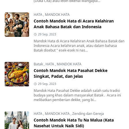
(Duka Cita) atau lebih dikenal Mangapul...
HATA
,
MANDOK HATA
Contoh Mandok Hata di Acara Kelahiran
Anak Bahasa Batak dan Indonesia
29 Sep, 2023
Mandok Hata di Acara Kelahiran Anak Bahasa Batak dan
Indonesia Acara kelahiran anak, atau dalam bahasa
Batak disebut " esek-esek ni nas...
Batak
,
HATA
,
MANDOK HATA
Contoh Mandok Hata Pasahat Dekke
Singkat, Padat, dan Jelas
29 Sep, 2023
Mandok Hata Pasahat Dekke adalah salah satu tradisi
budaya yang khas dalam masyarakat Batak . Acara ini
melibatkan pemberian dekke, yang bi...
HATA
,
MANDOK HATA
,
Zending dan Gereja
Contoh Mandok Hata Tu Na Malua (Kata
Nasehat Untuk Naik Sidi)