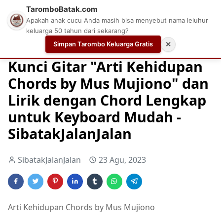
TaromboBatak.com
Apakah anak cucu Anda masih bisa menyebut nama leluhur
keluarga 50 tahun dari sekarang?
Simpan Tarombo Keluarga Gratis
✕
Home
Chord
Chord Gitar
Easy Guitar Tabs
Kunci Gitar "Arti Kehidupan
Chords by Mus Mujiono" dan
Lirik dengan Chord Lengkap
untuk Keyboard Mudah -
SibatakJalanJalan
SibatakJalanJalan
23 Agu, 2023
Arti Kehidupan Chords by Mus Mujiono