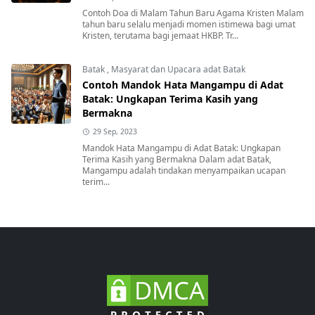
Contoh Doa di Malam Tahun Baru Agama Kristen Malam
tahun baru selalu menjadi momen istimewa bagi umat
Kristen, terutama bagi jemaat HKBP. Tr...
Batak
,
Masyarat dan Upacara adat Batak
Contoh Mandok Hata Mangampu di Adat
Batak: Ungkapan Terima Kasih yang
Bermakna
29 Sep, 2023
Mandok Hata Mangampu di Adat Batak: Ungkapan
Terima Kasih yang Bermakna Dalam adat Batak,
Mangampu adalah tindakan menyampaikan ucapan
terim...