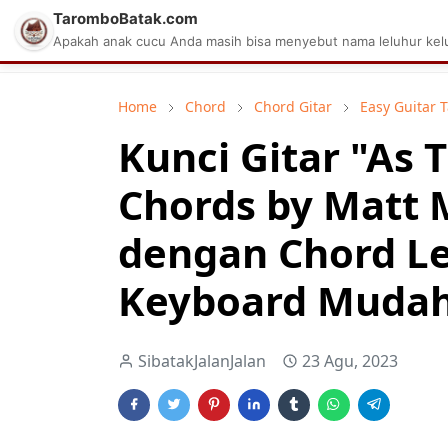
TaromboBatak.com
Matius Celcius Sinaga
Aplikasi Pa
Apakah anak cucu Anda masih bisa menyebut nama leluhur kelu
Home
Chord
Chord Gitar
Easy Guitar 
Kunci Gitar "As 
Chords by Matt M
dengan Chord L
Keyboard Mudah 
SibatakJalanJalan
23 Agu, 2023