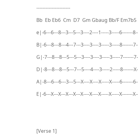
----------------------
Bb Eb Eb6 Cm D7 Gm Gbaug Bb/F Em7b5
e|-6---6---8---3---5---3----2----1-----3-----6-------8-
B|-6---8---8---4---7---3----3----3-----3-----8-------7-
G|-7---8---8---5---5---3----3----3-----3-----7-------7-
D|-8---8---8---5---7---5----4----3-----2-----8-------X-
A|-8---6---6---3---5---X----X----X-----X-----6-------6-
E|-6---X---X---X---X---X----X----X-----X-----X-------X-
[Verse 1]