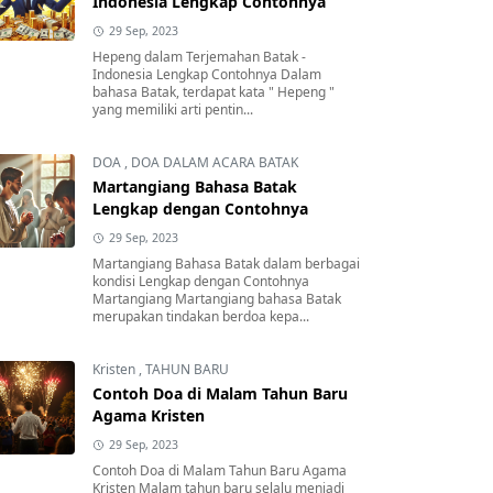
Indonesia Lengkap Contohnya
29 Sep, 2023
Hepeng dalam Terjemahan Batak -
Indonesia Lengkap Contohnya Dalam
bahasa Batak, terdapat kata " Hepeng "
yang memiliki arti pentin...
DOA
,
DOA DALAM ACARA BATAK
Martangiang Bahasa Batak
Lengkap dengan Contohnya
29 Sep, 2023
Martangiang Bahasa Batak dalam berbagai
kondisi Lengkap dengan Contohnya
Martangiang Martangiang bahasa Batak
merupakan tindakan berdoa kepa...
Kristen
,
TAHUN BARU
Contoh Doa di Malam Tahun Baru
Agama Kristen
29 Sep, 2023
Contoh Doa di Malam Tahun Baru Agama
Kristen Malam tahun baru selalu menjadi