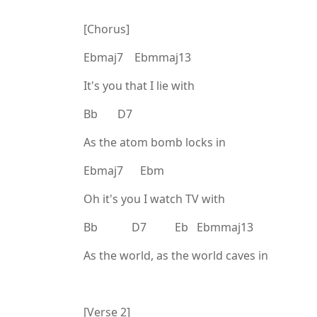
[Chorus]
Ebmaj7 Ebmmaj13
It's you that I lie with
Bb D7
As the atom bomb locks in
Ebmaj7 Ebm
Oh it's you I watch TV with
Bb D7 Eb Ebmmaj13
As the world, as the world caves in
[Verse 2]