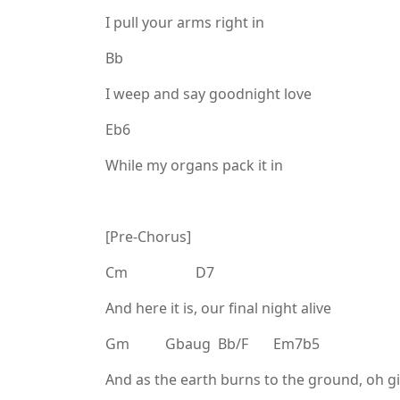
I pull your arms right in
Bb
I weep and say goodnight love
Eb6
While my organs pack it in
[Pre-Chorus]
Cm D7
And here it is, our final night alive
Gm Gbaug Bb/F Em7b5
And as the earth burns to the ground, oh gi