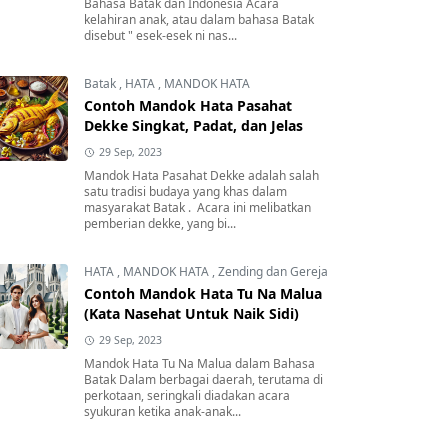
Bahasa Batak dan Indonesia Acara
kelahiran anak, atau dalam bahasa Batak
disebut " esek-esek ni nas...
Batak
,
HATA
,
MANDOK HATA
Contoh Mandok Hata Pasahat
Dekke Singkat, Padat, dan Jelas
29 Sep, 2023
Mandok Hata Pasahat Dekke adalah salah
satu tradisi budaya yang khas dalam
masyarakat Batak . Acara ini melibatkan
pemberian dekke, yang bi...
HATA
,
MANDOK HATA
,
Zending dan Gereja
Contoh Mandok Hata Tu Na Malua
(Kata Nasehat Untuk Naik Sidi)
29 Sep, 2023
Mandok Hata Tu Na Malua dalam Bahasa
Batak Dalam berbagai daerah, terutama di
perkotaan, seringkali diadakan acara
syukuran ketika anak-anak...