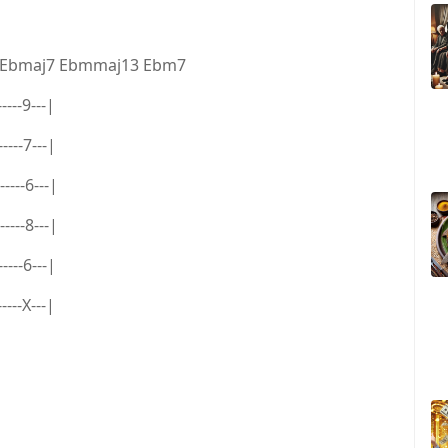
 Ebmaj7 Ebmmaj13 Ebm7
-----9---|
-----7---|
-----6---|
-----8---|
-----6---|
-----X---|