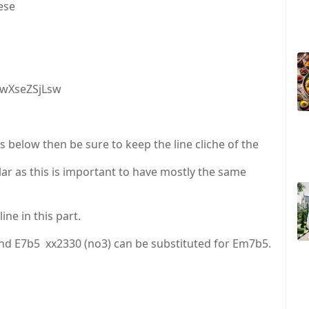
ese
XseZSjLsw
 below then be sure to keep the line cliche of the
r as this is important to have mostly the same
ne in this part.
and E7b5 xx2330 (no3) can be substituted for Em7b5.