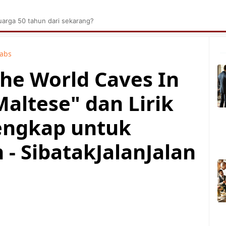
brik Kelapa Sawit
Tarombo Batak
Umpasa Bata
arga 50 tahun dari sekarang?
Tabs
The World Caves In
altese" dan Lirik
engkap untuk
- SibatakJalanJalan