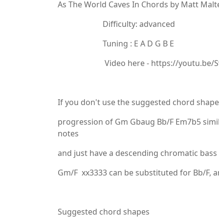
As The World Caves In Chords by Matt Malt
Difficulty: advanced
Tuning : E A D G B E
Video here - https://youtu.be/Sw
If you don't use the suggested chord shapes
progression of Gm Gbaug Bb/F Em7b5 simila
notes
and just have a descending chromatic bass li
Gm/F xx3333 can be substituted for Bb/F, 
Suggested chord shapes