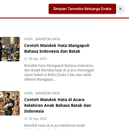
Simpan Tarombo Keluarga Gratis
✕
k
Aplikasi AI Teleprompter dan Pembuat Skrip Video 
HATA
,
MANDOK HATA
Contoh Mandok Hata Mangapuli
Bahasa Indonesia dan Batak
29 Sep, 2023
Mandok Hata Mangapuli Bahasa Indonesia
dan Batak Mandok hata di acara meninggal
ulaon habot ni Roha (Duka Cita) atau lebih
dikenal Mangapul...
HATA
,
MANDOK HATA
Contoh Mandok Hata di Acara
Kelahiran Anak Bahasa Batak dan
Indonesia
29 Sep, 2023
Mandok Hata di Acara Kelahiran Anak