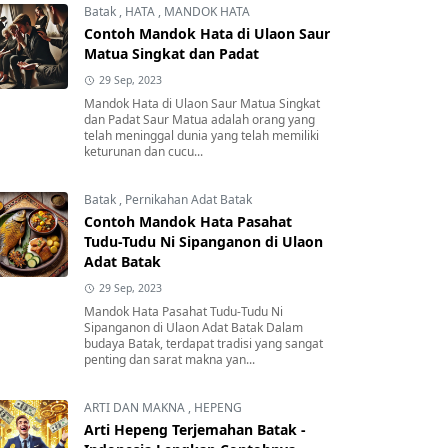
Batak
,
HATA
,
MANDOK HATA
Contoh Mandok Hata di Ulaon Saur
Matua Singkat dan Padat
29 Sep, 2023
Mandok Hata di Ulaon Saur Matua Singkat
dan Padat Saur Matua adalah orang yang
telah meninggal dunia yang telah memiliki
keturunan dan cucu...
Batak
,
Pernikahan Adat Batak
Contoh Mandok Hata Pasahat
Tudu-Tudu Ni Sipanganon di Ulaon
Adat Batak
29 Sep, 2023
Mandok Hata Pasahat Tudu-Tudu Ni
Sipanganon di Ulaon Adat Batak Dalam
budaya Batak, terdapat tradisi yang sangat
penting dan sarat makna yan...
ARTI DAN MAKNA
,
HEPENG
Arti Hepeng Terjemahan Batak -