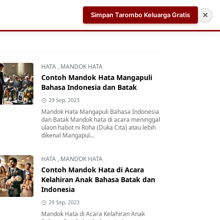
Simpan Tarombo Keluarga Gratis
✕
k
Aplikasi AI Teleprompter dan Pembuat Skrip Video 
HATA
,
MANDOK HATA
Contoh Mandok Hata Mangapuli
Bahasa Indonesia dan Batak
29 Sep, 2023
Mandok Hata Mangapuli Bahasa Indonesia
dan Batak Mandok hata di acara meninggal
ulaon habot ni Roha (Duka Cita) atau lebih
dikenal Mangapul...
HATA
,
MANDOK HATA
Contoh Mandok Hata di Acara
Kelahiran Anak Bahasa Batak dan
Indonesia
29 Sep, 2023
Mandok Hata di Acara Kelahiran Anak