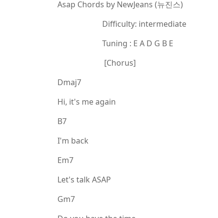
Asap Chords by NewJeans (뉴진스)
Difficulty: intermediate
Tuning : E A D G B E
[Chorus]
Dmaj7
Hi, it's me again
B7
I'm back
Em7
Let's talk ASAP
Gm7