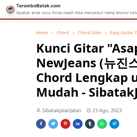
TaromboBatak.com
Matius Celcius Sinaga
Aplikasi Pa
Apakah anak cucu Anda masih bisa menyebut nama leluhur kelu
Home
Chord
Chord Gitar
Easy Guitar 
Kunci Gitar "Asa
NewJeans (뉴진스)
Chord Lengkap 
Mudah - Sibatak
SibatakJalanJalan
23 Agu, 2023