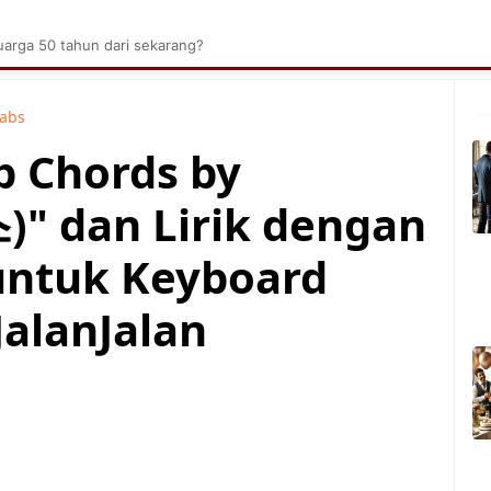
brik Kelapa Sawit
Tarombo Batak
Umpasa Bata
arga 50 tahun dari sekarang?
Tabs
p Chords by
" dan Lirik dengan
untuk Keyboard
JalanJalan