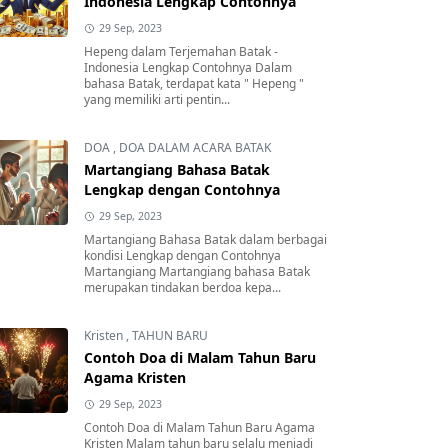
Indonesia Lengkap Contohnya
29 Sep, 2023
Hepeng dalam Terjemahan Batak -
Indonesia Lengkap Contohnya Dalam
bahasa Batak, terdapat kata " Hepeng "
yang memiliki arti pentin...
DOA
,
DOA DALAM ACARA BATAK
Martangiang Bahasa Batak
Lengkap dengan Contohnya
29 Sep, 2023
Martangiang Bahasa Batak dalam berbagai
kondisi Lengkap dengan Contohnya
Martangiang Martangiang bahasa Batak
merupakan tindakan berdoa kepa...
Kristen
,
TAHUN BARU
Contoh Doa di Malam Tahun Baru
Agama Kristen
29 Sep, 2023
Contoh Doa di Malam Tahun Baru Agama
Kristen Malam tahun baru selalu menjadi