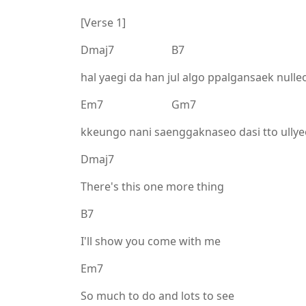
[Verse 1]
Dmaj7 B7
hal yaegi da han jul algo ppalgansaek nulle
Em7 Gm7
kkeungo nani saenggaknaseo dasi tto ullye
Dmaj7
There's this one more thing
B7
I'll show you come with me
Em7
So much to do and lots to see