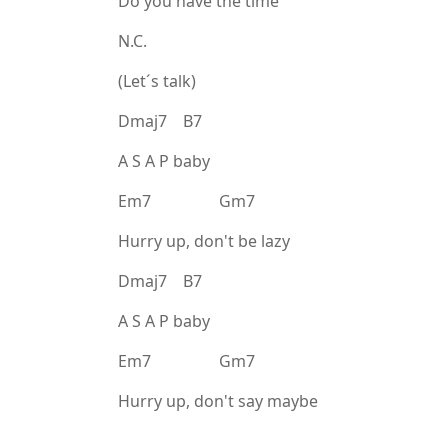
Do you have the time
N.C.
(Let´s talk)
Dmaj7 B7
A S A P baby
Em7 Gm7
Hurry up, don't be lazy
Dmaj7 B7
A S A P baby
Em7 Gm7
Hurry up, don't say maybe