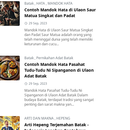
Batak
,
HATA
,
MANDOK HATA
Contoh Mandok Hata di Ulaon Saur
Matua Singkat dan Padat
29 Sep, 2023
Mandok Hata di Ulaon Saur Matua Singkat
dan Padat Saur Matua adalah orang yang
telah meninggal dunia yang telah memiliki
keturunan dan cucu...
Batak
,
Pernikahan Adat Batak
Contoh Mandok Hata Pasahat
Tudu-Tudu Ni Sipanganon di Ulaon
Adat Batak
29 Sep, 2023
Mandok Hata Pasahat Tudu-Tudu Ni
Sipanganon di Ulaon Adat Batak Dalam
budaya Batak, terdapat tradisi yang sangat
penting dan sarat makna yan...
ARTI DAN MAKNA
,
HEPENG
Arti Hepeng Terjemahan Batak -