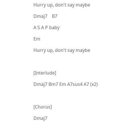
Hurry up, don't say maybe
Dmaj7 B7
A S A P baby
Em
Hurry up, don't say maybe
[Interlude]
Dmaj7 Bm7 Em A7sus4 A7 (x2)
[Chorus]
Dmaj7