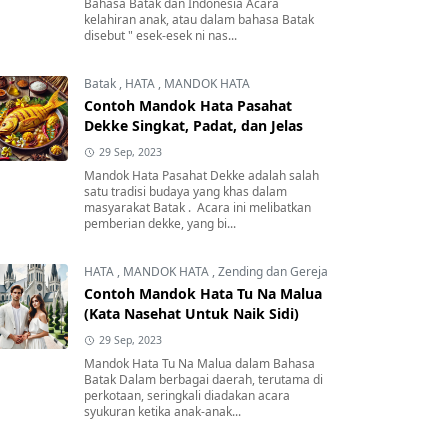
Bahasa Batak dan Indonesia Acara
kelahiran anak, atau dalam bahasa Batak
disebut " esek-esek ni nas...
Batak
,
HATA
,
MANDOK HATA
Contoh Mandok Hata Pasahat
Dekke Singkat, Padat, dan Jelas
29 Sep, 2023
Mandok Hata Pasahat Dekke adalah salah
satu tradisi budaya yang khas dalam
masyarakat Batak . Acara ini melibatkan
pemberian dekke, yang bi...
HATA
,
MANDOK HATA
,
Zending dan Gereja
Contoh Mandok Hata Tu Na Malua
(Kata Nasehat Untuk Naik Sidi)
29 Sep, 2023
Mandok Hata Tu Na Malua dalam Bahasa
Batak Dalam berbagai daerah, terutama di
perkotaan, seringkali diadakan acara
syukuran ketika anak-anak...