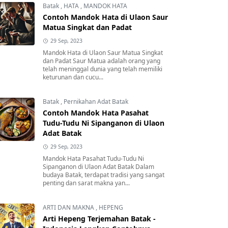
Batak
,
HATA
,
MANDOK HATA
Contoh Mandok Hata di Ulaon Saur
Matua Singkat dan Padat
29 Sep, 2023
Mandok Hata di Ulaon Saur Matua Singkat
dan Padat Saur Matua adalah orang yang
telah meninggal dunia yang telah memiliki
keturunan dan cucu...
Batak
,
Pernikahan Adat Batak
Contoh Mandok Hata Pasahat
Tudu-Tudu Ni Sipanganon di Ulaon
Adat Batak
29 Sep, 2023
Mandok Hata Pasahat Tudu-Tudu Ni
Sipanganon di Ulaon Adat Batak Dalam
budaya Batak, terdapat tradisi yang sangat
penting dan sarat makna yan...
ARTI DAN MAKNA
,
HEPENG
Arti Hepeng Terjemahan Batak -