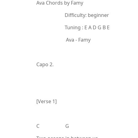
Ava Chords by Famy
Difficulty: beginner
Tuning : E A D G B E
Ava - Famy
Capo 2.
[Verse 1]
C G