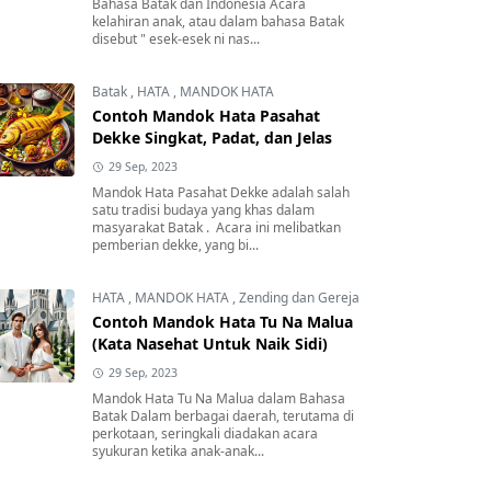
Bahasa Batak dan Indonesia Acara
kelahiran anak, atau dalam bahasa Batak
disebut " esek-esek ni nas...
Batak
,
HATA
,
MANDOK HATA
Contoh Mandok Hata Pasahat
Dekke Singkat, Padat, dan Jelas
29 Sep, 2023
Mandok Hata Pasahat Dekke adalah salah
satu tradisi budaya yang khas dalam
masyarakat Batak . Acara ini melibatkan
pemberian dekke, yang bi...
HATA
,
MANDOK HATA
,
Zending dan Gereja
Contoh Mandok Hata Tu Na Malua
(Kata Nasehat Untuk Naik Sidi)
29 Sep, 2023
Mandok Hata Tu Na Malua dalam Bahasa
Batak Dalam berbagai daerah, terutama di
perkotaan, seringkali diadakan acara
syukuran ketika anak-anak...