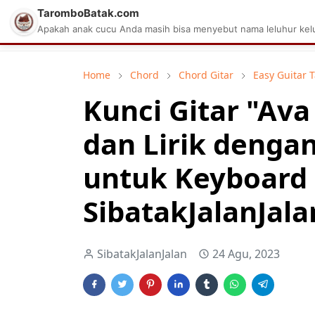
TaromboBatak.com
Matius Celcius Sinaga
Aplikasi Pa
Apakah anak cucu Anda masih bisa menyebut nama leluhur kelu
Home
Chord
Chord Gitar
Easy Guitar 
Kunci Gitar "Av
dan Lirik denga
untuk Keyboard
SibatakJalanJala
SibatakJalanJalan
24 Agu, 2023