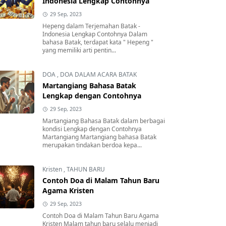
Indonesia Lengkap Contohnya
29 Sep, 2023
Hepeng dalam Terjemahan Batak -
Indonesia Lengkap Contohnya Dalam
bahasa Batak, terdapat kata " Hepeng "
yang memiliki arti pentin...
DOA
,
DOA DALAM ACARA BATAK
Martangiang Bahasa Batak
Lengkap dengan Contohnya
29 Sep, 2023
Martangiang Bahasa Batak dalam berbagai
kondisi Lengkap dengan Contohnya
Martangiang Martangiang bahasa Batak
merupakan tindakan berdoa kepa...
Kristen
,
TAHUN BARU
Contoh Doa di Malam Tahun Baru
Agama Kristen
29 Sep, 2023
Contoh Doa di Malam Tahun Baru Agama
Kristen Malam tahun baru selalu menjadi