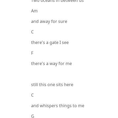
Two oceans in between us
Am
and away for sure
C
there's a gate I see
F
there's a way for me
still this one sits here
C
and whispers things to me
G