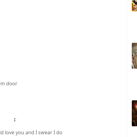
oom door
 F
 love you and I swear I do