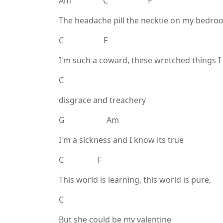
Am C F
The headache pill the necktie on my bedr
C F
I'm such a coward, these wretched things I
C
disgrace and treachery
G Am
I'm a sickness and I know its true
C F
This world is learning, this world is pure,
C
But she could be my valentine