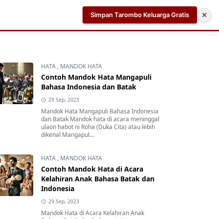
Simpan Tarombo Keluarga Gratis
✕
k
Aplikasi AI Teleprompter dan Pembuat Skrip Video 
HATA
,
MANDOK HATA
Contoh Mandok Hata Mangapuli
Bahasa Indonesia dan Batak
29 Sep, 2023
Mandok Hata Mangapuli Bahasa Indonesia
dan Batak Mandok hata di acara meninggal
ulaon habot ni Roha (Duka Cita) atau lebih
dikenal Mangapul...
HATA
,
MANDOK HATA
Contoh Mandok Hata di Acara
Kelahiran Anak Bahasa Batak dan
Indonesia
29 Sep, 2023
Mandok Hata di Acara Kelahiran Anak