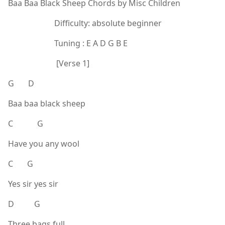
Baa Baa Black Sheep Chords by Misc Children
Difficulty: absolute beginner
Tuning : E A D G B E
[Verse 1]
G D
Baa baa black sheep
C G
Have you any wool
C G
Yes sir yes sir
D G
Three bags full