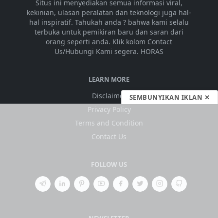
Situs ini menyediakan semua informasi viral,
kekinian, ulasan peralatan dan teknologi juga hal-
hal inspiratif. Tahukah anda ? bahwa kami selalu
terbuka untuk pemikiran baru dan saran dari
orang seperti anda. Klik kolom Contact
Us/Hubungi Kami segera. HORAS
LEARN MORE
Disclaimer
SEMBUNYIKAN IKLAN ✕
Privacy Policy
Terms and Condition
Contact Us
FOLLOW US