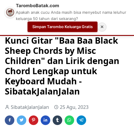
TaromboBatak.com
Apakah anak cucu Anda masih bisa menyebut nama leluhur
keluarga 50 tahun dari sekarang?
Simpan Tarombo Keluarga Gratis
✕
Home
Chord
Chord Gitar
Easy Guitar Tabs
Kunci Gitar "Baa Baa Black
Sheep Chords by Misc
Children" dan Lirik dengan
Chord Lengkap untuk
Keyboard Mudah -
SibatakJalanJalan
SibatakJalanJalan
25 Agu, 2023