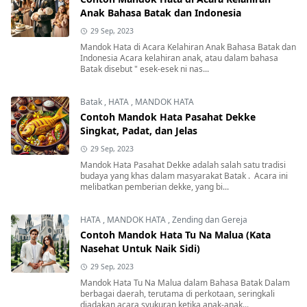
Anak Bahasa Batak dan Indonesia
29 Sep, 2023
Mandok Hata di Acara Kelahiran Anak Bahasa Batak dan
Indonesia Acara kelahiran anak, atau dalam bahasa
Batak disebut " esek-esek ni nas...
Batak
,
HATA
,
MANDOK HATA
Contoh Mandok Hata Pasahat Dekke
Singkat, Padat, dan Jelas
29 Sep, 2023
Mandok Hata Pasahat Dekke adalah salah satu tradisi
budaya yang khas dalam masyarakat Batak . Acara ini
melibatkan pemberian dekke, yang bi...
HATA
,
MANDOK HATA
,
Zending dan Gereja
Contoh Mandok Hata Tu Na Malua (Kata
Nasehat Untuk Naik Sidi)
29 Sep, 2023
Mandok Hata Tu Na Malua dalam Bahasa Batak Dalam
berbagai daerah, terutama di perkotaan, seringkali
diadakan acara syukuran ketika anak-anak...