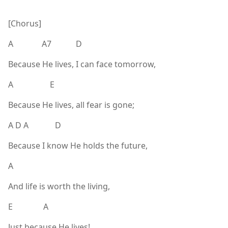
[Chorus]
A A7 D
Because He lives, I can face tomorrow,
A E
Because He lives, all fear is gone;
A D A D
Because I know He holds the future,
A
And life is worth the living,
E A
Just because He lives!