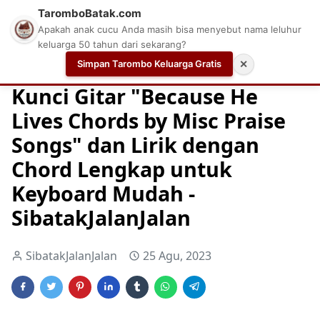
TaromboBatak.com
Apakah anak cucu Anda masih bisa menyebut nama leluhur
keluarga 50 tahun dari sekarang?
Simpan Tarombo Keluarga Gratis
✕
Home
Chord
Chord Gitar
Easy Guitar Tabs
Kunci Gitar "Because He
Lives Chords by Misc Praise
Songs" dan Lirik dengan
Chord Lengkap untuk
Keyboard Mudah -
SibatakJalanJalan
SibatakJalanJalan
25 Agu, 2023