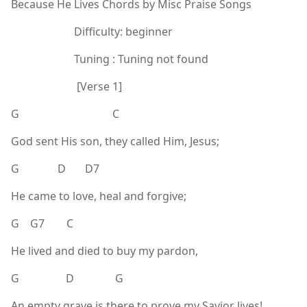
Because He Lives Chords by Misc Praise Songs
Difficulty: beginner
Tuning : Tuning not found
[Verse 1]
G C
God sent His son, they called Him, Jesus;
G D D7
He came to love, heal and forgive;
G G7 C
He lived and died to buy my pardon,
G D G
An empty grave is there to prove my Savior lives!