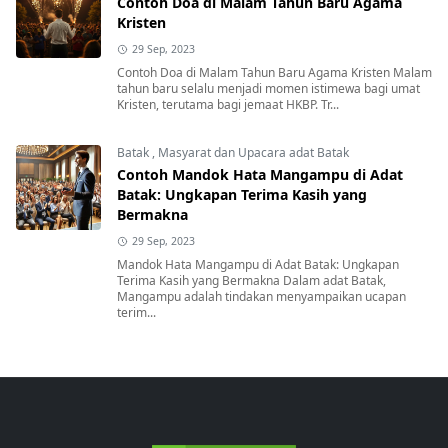
Contoh Doa di Malam Tahun Baru Agama
Kristen
29 Sep, 2023
Contoh Doa di Malam Tahun Baru Agama Kristen Malam
tahun baru selalu menjadi momen istimewa bagi umat
Kristen, terutama bagi jemaat HKBP. Tr...
Batak
,
Masyarat dan Upacara adat Batak
Contoh Mandok Hata Mangampu di Adat
Batak: Ungkapan Terima Kasih yang
Bermakna
29 Sep, 2023
Mandok Hata Mangampu di Adat Batak: Ungkapan
Terima Kasih yang Bermakna Dalam adat Batak,
Mangampu adalah tindakan menyampaikan ucapan
terim...