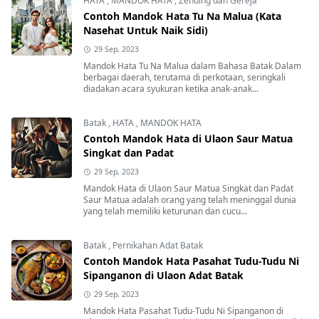
HATA
,
MANDOK HATA
,
Zending dan Gereja
Contoh Mandok Hata Tu Na Malua (Kata
Nasehat Untuk Naik Sidi)
29 Sep, 2023
Mandok Hata Tu Na Malua dalam Bahasa Batak Dalam
berbagai daerah, terutama di perkotaan, seringkali
diadakan acara syukuran ketika anak-anak...
Batak
,
HATA
,
MANDOK HATA
Contoh Mandok Hata di Ulaon Saur Matua
Singkat dan Padat
29 Sep, 2023
Mandok Hata di Ulaon Saur Matua Singkat dan Padat
Saur Matua adalah orang yang telah meninggal dunia
yang telah memiliki keturunan dan cucu...
Batak
,
Pernikahan Adat Batak
Contoh Mandok Hata Pasahat Tudu-Tudu Ni
Sipanganon di Ulaon Adat Batak
29 Sep, 2023
Mandok Hata Pasahat Tudu-Tudu Ni Sipanganon di