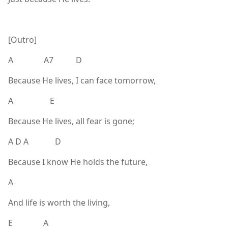
[Outro]
A A7 D
Because He lives, I can face tomorrow,
A E
Because He lives, all fear is gone;
A D A D
Because I know He holds the future,
A
And life is worth the living,
E A