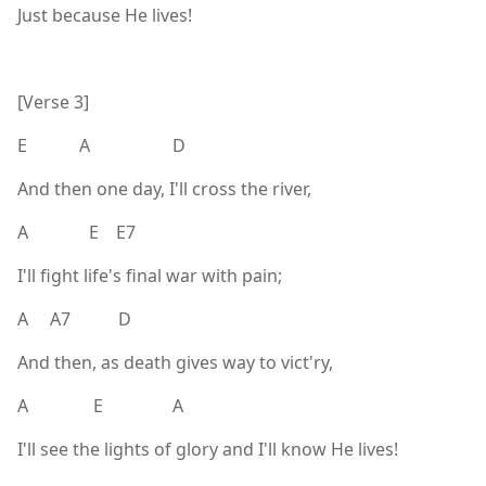
Just because He lives!
[Verse 3]
E A D
And then one day, I'll cross the river,
A E E7
I'll fight life's final war with pain;
A A7 D
And then, as death gives way to vict'ry,
A E A
I'll see the lights of glory and I'll know He lives!