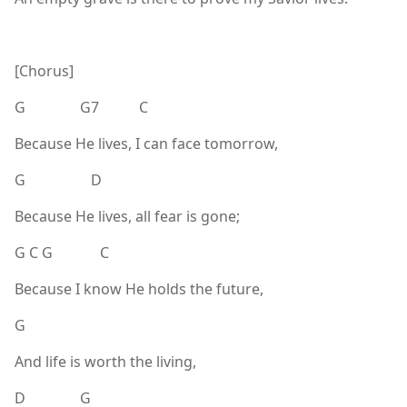
[Chorus]
G G7 C
Because He lives, I can face tomorrow,
G D
Because He lives, all fear is gone;
G C G C
Because I know He holds the future,
G
And life is worth the living,
D G