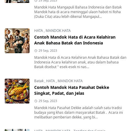
29 Sep, 2023
Mandok Hata Mangapuli Bahasa Indonesia dan Batak
Mandok hata di acara meninggal ulaon habot ni Roha
(Duka Cita) atau lebih dikenal Mangapul...
HATA
,
MANDOK HATA
Contoh Mandok Hata di Acara Kelahiran
Anak Bahasa Batak dan Indonesia
29 Sep, 2023
Mandok Hata di Acara Kelahiran Anak Bahasa Batak dan
Indonesia Acara kelahiran anak, atau dalam bahasa
Batak disebut " esek-esek ni nas...
Batak
,
HATA
,
MANDOK HATA
Contoh Mandok Hata Pasahat Dekke
Singkat, Padat, dan Jelas
29 Sep, 2023
Mandok Hata Pasahat Dekke adalah salah satu tradisi
budaya yang khas dalam masyarakat Batak . Acara ini
melibatkan pemberian dekke, yang bi...