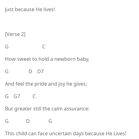
Just because He lives!
[Verse 2]
G C
How sweet to hold a newborn baby,
G D D7
And feel the pride and joy he gives;
G G7 C
But greater still the calm assurance:
G D G
This child can face uncertain days because He Lives!