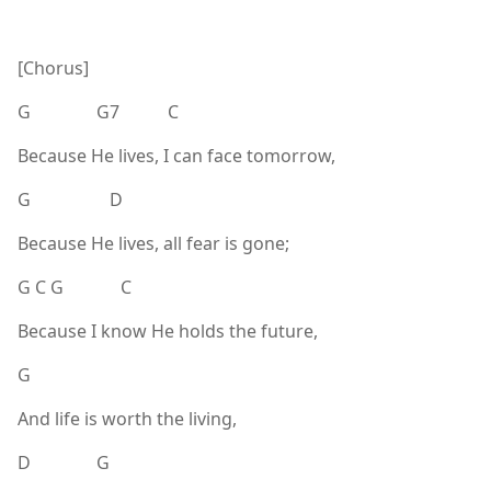
[Chorus]
G G7 C
Because He lives, I can face tomorrow,
G D
Because He lives, all fear is gone;
G C G C
Because I know He holds the future,
G
And life is worth the living,
D G