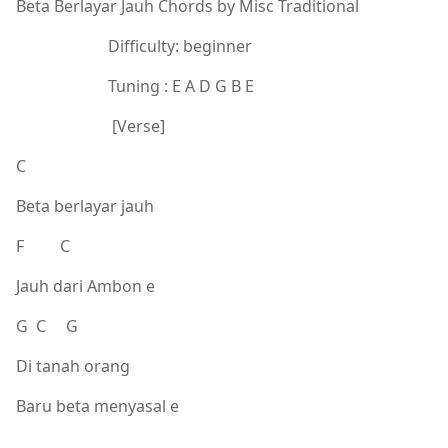
Beta Berlayar Jauh Chords by Misc Traditional
Difficulty: beginner
Tuning : E A D G B E
[Verse]
C
Beta berlayar jauh
F C
Jauh dari Ambon e
G C G
Di tanah orang
Baru beta menyasal e