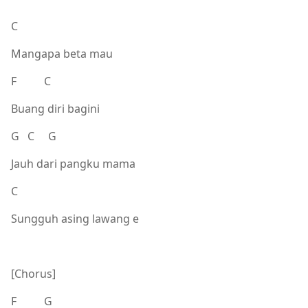
C
Mangapa beta mau
F C
Buang diri bagini
G C G
Jauh dari pangku mama
C
Sungguh asing lawang e
[Chorus]
F G