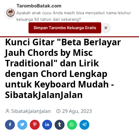
TaromboBatak.com
Apakah anak cucu Anda masih bisa menyebut nama leluhur
keluarga 50 tahun dari sekarang?
Simpan Tarombo Keluarga Gratis
✕
Home
Chord
Chord Gitar
Easy Guitar Tabs
Kunci Gitar "Beta Berlayar
Jauh Chords by Misc
Traditional" dan Lirik
dengan Chord Lengkap
untuk Keyboard Mudah -
SibatakJalanJalan
SibatakJalanJalan
29 Agu, 2023