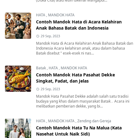
(Duka Cita) atau lebih dikenal Mangapul...
HATA
,
MANDOK HATA
Contoh Mandok Hata di Acara Kelahiran
Anak Bahasa Batak dan Indonesia
29 Sep, 2023
Mandok Hata di Acara Kelahiran Anak Bahasa Batak dan
Indonesia Acara kelahiran anak, atau dalam bahasa
Batak disebut " esek-esek ni nas...
Batak
,
HATA
,
MANDOK HATA
Contoh Mandok Hata Pasahat Dekke
Singkat, Padat, dan Jelas
29 Sep, 2023
Mandok Hata Pasahat Dekke adalah salah satu tradisi
budaya yang khas dalam masyarakat Batak . Acara ini
melibatkan pemberian dekke, yang bi...
HATA
,
MANDOK HATA
,
Zending dan Gereja
Contoh Mandok Hata Tu Na Malua (Kata
Nasehat Untuk Naik Sidi)