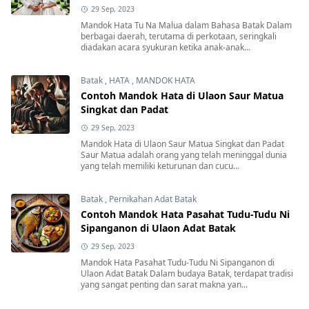
29 Sep, 2023
Mandok Hata Tu Na Malua dalam Bahasa Batak Dalam
berbagai daerah, terutama di perkotaan, seringkali
diadakan acara syukuran ketika anak-anak...
Batak
,
HATA
,
MANDOK HATA
Contoh Mandok Hata di Ulaon Saur Matua
Singkat dan Padat
29 Sep, 2023
Mandok Hata di Ulaon Saur Matua Singkat dan Padat
Saur Matua adalah orang yang telah meninggal dunia
yang telah memiliki keturunan dan cucu...
Batak
,
Pernikahan Adat Batak
Contoh Mandok Hata Pasahat Tudu-Tudu Ni
Sipanganon di Ulaon Adat Batak
29 Sep, 2023
Mandok Hata Pasahat Tudu-Tudu Ni Sipanganon di
Ulaon Adat Batak Dalam budaya Batak, terdapat tradisi
yang sangat penting dan sarat makna yan...