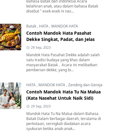
Bahasa Batak dan Indonesia Acara
kelahiran anak, atau dalam bahasa Batak
disebut " esek-esek ni nas...
Batak
,
HATA
,
MANDOK HATA
Contoh Mandok Hata Pasahat
Dekke Singkat, Padat, dan Jelas
29 Sep, 2023
Mandok Hata Pasahat Dekke adalah salah
satu tradisi budaya yang khas dalam
masyarakat Batak . Acara ini melibatkan
pemberian dekke, yang bi...
HATA
,
MANDOK HATA
,
Zending dan Gereja
Contoh Mandok Hata Tu Na Malua
(Kata Nasehat Untuk Naik Sidi)
29 Sep, 2023
Mandok Hata Tu Na Malua dalam Bahasa
Batak Dalam berbagai daerah, terutama di
perkotaan, seringkali diadakan acara
syukuran ketika anak-anak...