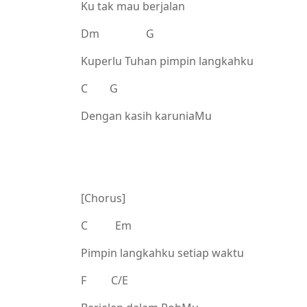
Ku tak mau berjalan
Dm G
Kuperlu Tuhan pimpin langkahku
C G
Dengan kasih karuniaMu
[Chorus]
C Em
Pimpin langkahku setiap waktu
F C/E