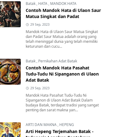
Batak
,
HATA
,
MANDOK HATA
Contoh Mandok Hata di Ulaon Saur
Matua Singkat dan Padat
29 Sep, 2023
Mandok Hata di Ulaon Saur Matua Singkat
dan Padat Saur Matua adalah orang yang
telah meninggal dunia yang telah memiliki
keturunan dan cucu...
Batak
,
Pernikahan Adat Batak
Contoh Mandok Hata Pasahat
Tudu-Tudu Ni Sipanganon di Ulaon
Adat Batak
29 Sep, 2023
Mandok Hata Pasahat Tudu-Tudu Ni
Sipanganon di Ulaon Adat Batak Dalam
budaya Batak, terdapat tradisi yang sangat
penting dan sarat makna yan...
ARTI DAN MAKNA
,
HEPENG
Arti Hepeng Terjemahan Batak -