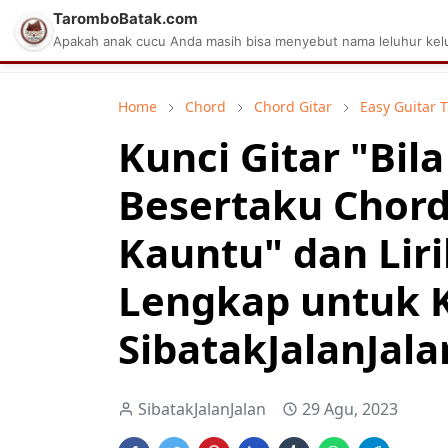
TaromboBatak.com
Matius Celcius Sinaga
Aplikasi Pa
Apakah anak cucu Anda masih bisa menyebut nama leluhur kelu
Home
Chord
Chord Gitar
Easy Guitar 
Kunci Gitar "Bil
Besertaku Chord
Kauntu" dan Lir
Lengkap untuk 
SibatakJalanJala
SibatakJalanJalan
29 Agu, 2023