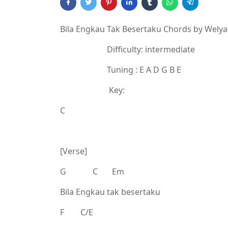
Bila Engkau Tak Besertaku Chords by Wely
Difficulty: intermediate
Tuning : E A D G B E
Key:
C
[Verse]
G C Em
Bila Engkau tak besertaku
F C/E