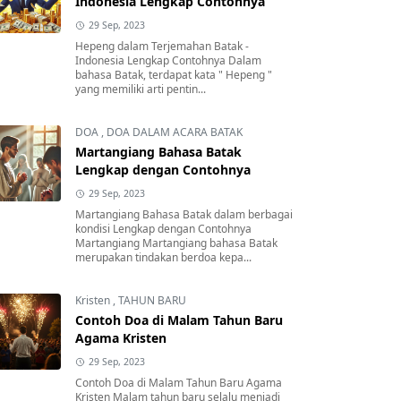
Indonesia Lengkap Contohnya
29 Sep, 2023
Hepeng dalam Terjemahan Batak -
Indonesia Lengkap Contohnya Dalam
bahasa Batak, terdapat kata " Hepeng "
yang memiliki arti pentin...
DOA
,
DOA DALAM ACARA BATAK
Martangiang Bahasa Batak
Lengkap dengan Contohnya
29 Sep, 2023
Martangiang Bahasa Batak dalam berbagai
kondisi Lengkap dengan Contohnya
Martangiang Martangiang bahasa Batak
merupakan tindakan berdoa kepa...
Kristen
,
TAHUN BARU
Contoh Doa di Malam Tahun Baru
Agama Kristen
29 Sep, 2023
Contoh Doa di Malam Tahun Baru Agama
Kristen Malam tahun baru selalu menjadi