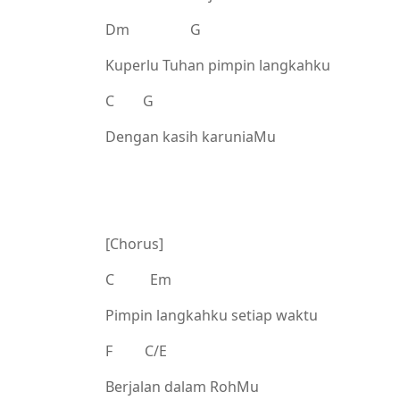
Dm G
Kuperlu Tuhan pimpin langkahku
C G
Dengan kasih karuniaMu
[Chorus]
C Em
Pimpin langkahku setiap waktu
F C/E
Berjalan dalam RohMu