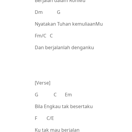
Berjalan dalam RohMu
Dm G
Nyatakan Tuhan kemuliaanMu
Fm/C C
Dan berjalanlah denganku
[Verse]
G C Em
Bila Engkau tak besertaku
F C/E
Ku tak mau berjalan