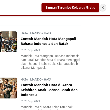
Simpan Tarombo Keluarga Gratis
✕
k
Aplikasi AI Teleprompter dan Pembuat Skrip Video 
HATA
,
MANDOK HATA
Contoh Mandok Hata Mangapuli
Bahasa Indonesia dan Batak
29 Sep, 2023
Mandok Hata Mangapuli Bahasa Indonesia
dan Batak Mandok hata di acara meninggal
ulaon habot ni Roha (Duka Cita) atau lebih
dikenal Mangapul...
HATA
,
MANDOK HATA
Contoh Mandok Hata di Acara
Kelahiran Anak Bahasa Batak dan
Indonesia
29 Sep, 2023
Mandok Hata di Acara Kelahiran Anak