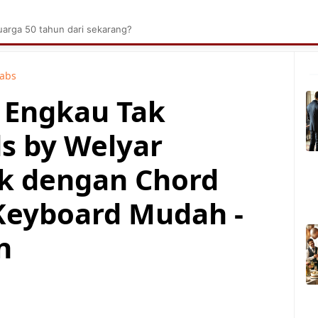
brik Kelapa Sawit
Tarombo Batak
Umpasa Bata
arga 50 tahun dari sekarang?
Tabs
a Engkau Tak
s by Welyar
ik dengan Chord
Keyboard Mudah -
n