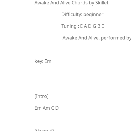
Awake And Alive Chords by Skillet
Difficulty: beginner
Tuning : E A D G B E
Awake And Alive, performed by Sk
key: Em
[Intro]
Em Am C D