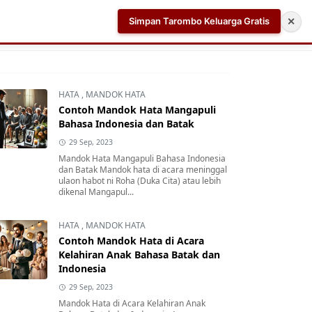
Simpan Tarombo Keluarga Gratis
✕
k
Aplikasi AI Teleprompter dan Pembuat Skrip Video 
HATA
,
MANDOK HATA
Contoh Mandok Hata Mangapuli
Bahasa Indonesia dan Batak
29 Sep, 2023
Mandok Hata Mangapuli Bahasa Indonesia
dan Batak Mandok hata di acara meninggal
ulaon habot ni Roha (Duka Cita) atau lebih
dikenal Mangapul...
HATA
,
MANDOK HATA
Contoh Mandok Hata di Acara
Kelahiran Anak Bahasa Batak dan
Indonesia
29 Sep, 2023
Mandok Hata di Acara Kelahiran Anak