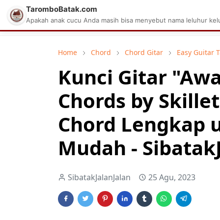
TaromboBatak.com
Matius Celcius Sinaga
Aplikasi Pa
Apakah anak cucu Anda masih bisa menyebut nama leluhur kelu
Home
Chord
Chord Gitar
Easy Guitar 
Kunci Gitar "Aw
Chords by Skille
Chord Lengkap 
Mudah - Sibatak
SibatakJalanJalan
25 Agu, 2023