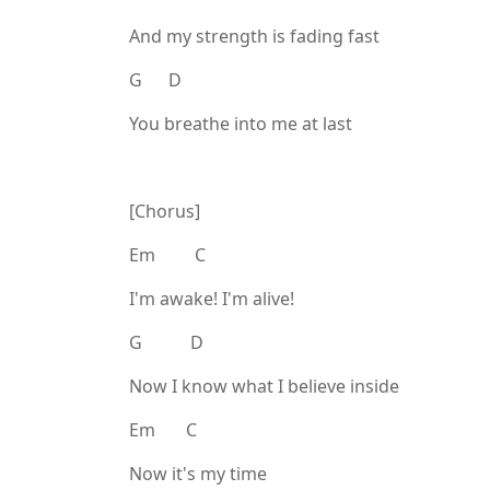
And my strength is fading fast
G D
You breathe into me at last
[Chorus]
Em C
I'm awake! I'm alive!
G D
Now I know what I believe inside
Em C
Now it's my time