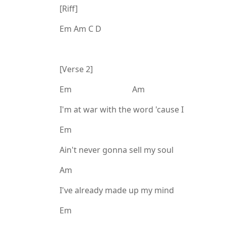
[Riff]
Em Am C D
[Verse 2]
Em Am
I'm at war with the word 'cause I
Em
Ain't never gonna sell my soul
Am
I've already made up my mind
Em