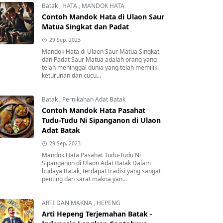
Batak
,
HATA
,
MANDOK HATA
Contoh Mandok Hata di Ulaon Saur
Matua Singkat dan Padat
29 Sep, 2023
Mandok Hata di Ulaon Saur Matua Singkat
dan Padat Saur Matua adalah orang yang
telah meninggal dunia yang telah memiliki
keturunan dan cucu...
Batak
,
Pernikahan Adat Batak
Contoh Mandok Hata Pasahat
Tudu-Tudu Ni Sipanganon di Ulaon
Adat Batak
29 Sep, 2023
Mandok Hata Pasahat Tudu-Tudu Ni
Sipanganon di Ulaon Adat Batak Dalam
budaya Batak, terdapat tradisi yang sangat
penting dan sarat makna yan...
ARTI DAN MAKNA
,
HEPENG
Arti Hepeng Terjemahan Batak -