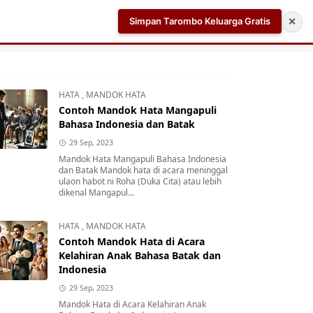
Simpan Tarombo Keluarga Gratis
✕
k
Aplikasi AI Teleprompter dan Pembuat Skrip Video 
HATA
,
MANDOK HATA
Contoh Mandok Hata Mangapuli
Bahasa Indonesia dan Batak
29 Sep, 2023
Mandok Hata Mangapuli Bahasa Indonesia
dan Batak Mandok hata di acara meninggal
ulaon habot ni Roha (Duka Cita) atau lebih
dikenal Mangapul...
HATA
,
MANDOK HATA
Contoh Mandok Hata di Acara
Kelahiran Anak Bahasa Batak dan
Indonesia
29 Sep, 2023
Mandok Hata di Acara Kelahiran Anak