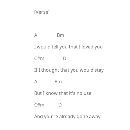
[Verse]
A Bm
I would tell you that I loved you
C#m D
If I thought that you would stay
A Bm
But I know that it's no use
C#m D
And you're already gone away