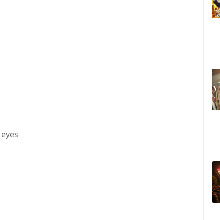
s
y eyes