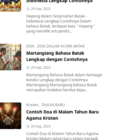
Indonesia Lengkap Contohnya
29 Sep, 2023
Hepeng dalam Terjemahan Batak -
Indonesia Lengkap Contohnya Dalam
bahasa Batak, terdapat kata " Hepeng "
yang memiliki arti pentin...
DOA
,
DOA DALAM ACARA BATAK
Martangiang Bahasa Batak
Lengkap dengan Contohnya
29 Sep, 2023
Martangiang Bahasa Batak dalam berbagai
kondisi Lengkap dengan Contohnya
Martangiang Martangiang bahasa Batak
merupakan tindakan berdoa kepa...
Kristen
,
TAHUN BARU
Contoh Doa di Malam Tahun Baru
Agama Kristen
29 Sep, 2023
Contoh Doa di Malam Tahun Baru Agama
Kristen Malam tahun baru selalu menjadi