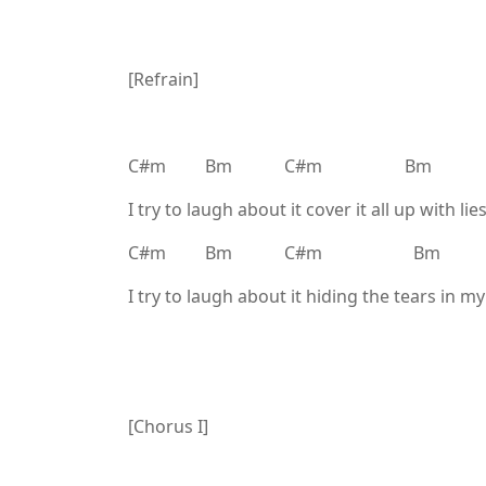
[Refrain]
C#m Bm C#m Bm
I try to laugh about it cover it all up with lie
C#m Bm C#m Bm
I try to laugh about it hiding the tears in m
[Chorus I]