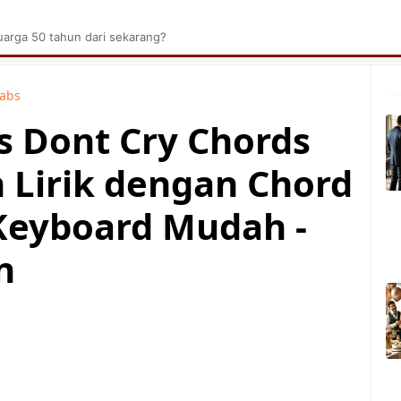
brik Kelapa Sawit
Tarombo Batak
Umpasa Bata
arga 50 tahun dari sekarang?
Tabs
s Dont Cry Chords
n Lirik dengan Chord
Keyboard Mudah -
n