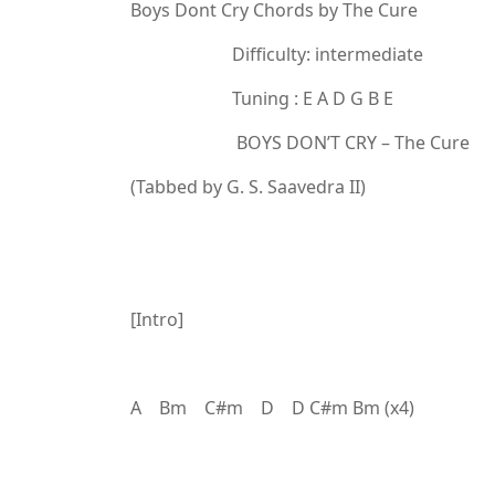
Boys Dont Cry Chords by The Cure
Difficulty: intermediate
Tuning : E A D G B E
BOYS DON’T CRY – The Cure
(Tabbed by G. S. Saavedra II)
[Intro]
A Bm C#m D D C#m Bm (x4)