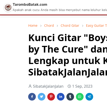
TaromboBatak.com
Matius Celcius Sinaga
Aplikasi Pa
Apakah anak cucu Anda masih bisa menyebut nama leluhur kelu
Home
Chord
Chord Gitar
Easy Guitar 
Kunci Gitar "Boy
by The Cure" da
Lengkap untuk 
SibatakJalanJala
SibatakJalanJalan
1 Sep, 2023