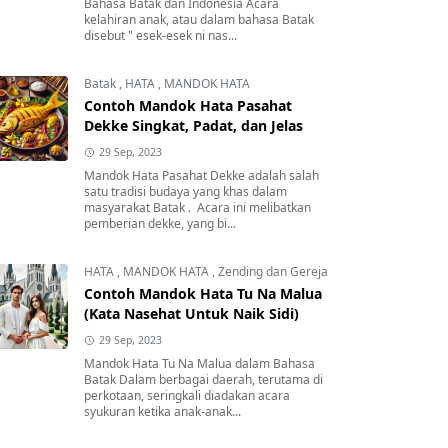
Bahasa Batak dan Indonesia Acara
kelahiran anak, atau dalam bahasa Batak
disebut " esek-esek ni nas...
Batak
,
HATA
,
MANDOK HATA
Contoh Mandok Hata Pasahat
Dekke Singkat, Padat, dan Jelas
29 Sep, 2023
Mandok Hata Pasahat Dekke adalah salah
satu tradisi budaya yang khas dalam
masyarakat Batak . Acara ini melibatkan
pemberian dekke, yang bi...
HATA
,
MANDOK HATA
,
Zending dan Gereja
Contoh Mandok Hata Tu Na Malua
(Kata Nasehat Untuk Naik Sidi)
29 Sep, 2023
Mandok Hata Tu Na Malua dalam Bahasa
Batak Dalam berbagai daerah, terutama di
perkotaan, seringkali diadakan acara
syukuran ketika anak-anak...