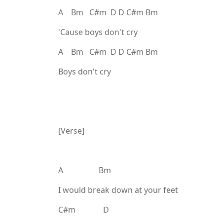
A Bm C#m D D C#m Bm
'Cause boys don't cry
A Bm C#m D D C#m Bm
Boys don't cry
[Verse]
A Bm
I would break down at your feet
C#m D