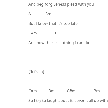
And beg forgiveness plead with you
A Bm
But I know that it's too late
C#m D
And now there's nothing I can do
[Refrain]
C#m Bm C#m Bm
So I try to laugh about it, cover it all up with