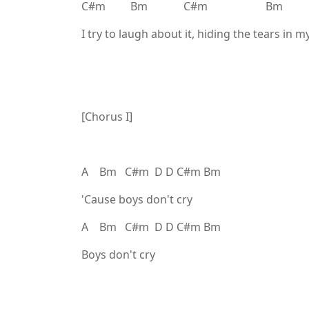
C#m Bm C#m Bm
I try to laugh about it, hiding the tears in m
[Chorus I]
A Bm C#m D D C#m Bm
'Cause boys don't cry
A Bm C#m D D C#m Bm
Boys don't cry