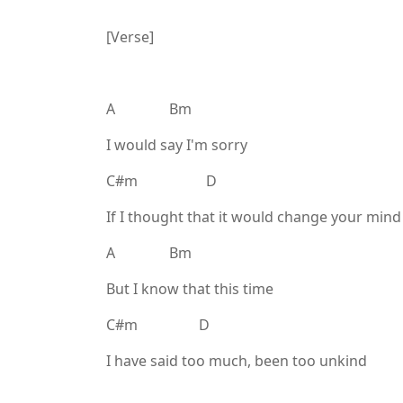
[Verse]
A Bm
I would say I'm sorry
C#m D
If I thought that it would change your mind
A Bm
But I know that this time
C#m D
I have said too much, been too unkind