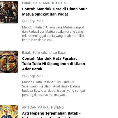
Batak
,
HATA
,
MANDOK HATA
Contoh Mandok Hata di Ulaon Saur
Matua Singkat dan Padat
29 Sep, 2023
Mandok Hata di Ulaon Saur Matua Singkat
dan Padat Saur Matua adalah orang yang
telah meninggal dunia yang telah memiliki
keturunan dan cucu...
Batak
,
Pernikahan Adat Batak
Contoh Mandok Hata Pasahat
Tudu-Tudu Ni Sipanganon di Ulaon
Adat Batak
29 Sep, 2023
Mandok Hata Pasahat Tudu-Tudu Ni
Sipanganon di Ulaon Adat Batak Dalam
budaya Batak, terdapat tradisi yang sangat
penting dan sarat makna yan...
ARTI DAN MAKNA
,
HEPENG
Arti Hepeng Terjemahan Batak -