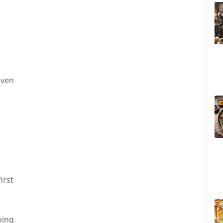
even
irst
ping