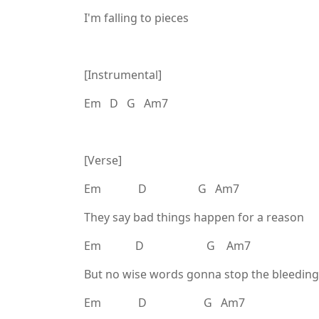
I'm falling to pieces
[Instrumental]
Em D G Am7
[Verse]
Em D G Am7
They say bad things happen for a reason
Em D G Am7
But no wise words gonna stop the bleeding
Em D G Am7