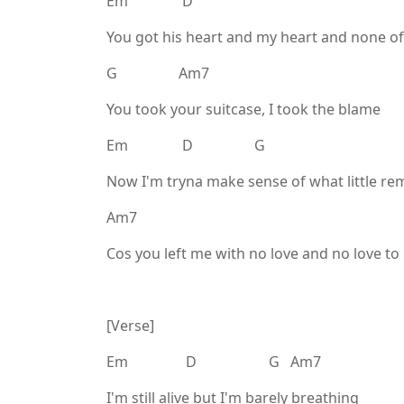
Em D
You got his heart and my heart and none of
G Am7
You took your suitcase, I took the blame
Em D G
Now I'm tryna make sense of what little re
Am7
Cos you left me with no love and no love t
[Verse]
Em D G Am7
I'm still alive but I'm barely breathing