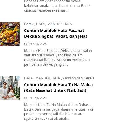
Bahasa Batak dan Indonesia Acara
kelahiran anak, atau dalam bahasa Batak
disebut " esek-esek ni nas...
Batak
,
HATA
,
MANDOK HATA
Contoh Mandok Hata Pasahat
Dekke Singkat, Padat, dan Jelas
29 Sep, 2023
Mandok Hata Pasahat Dekke adalah salah
satu tradisi budaya yang khas dalam
masyarakat Batak . Acara ini melibatkan
pemberian dekke, yang bi...
HATA
,
MANDOK HATA
,
Zending dan Gereja
Contoh Mandok Hata Tu Na Malua
(Kata Nasehat Untuk Naik Sidi)
29 Sep, 2023
Mandok Hata Tu Na Malua dalam Bahasa
Batak Dalam berbagai daerah, terutama di
perkotaan, seringkali diadakan acara
syukuran ketika anak-anak...