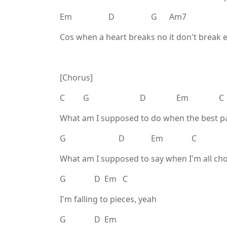
Em D G Am7
Cos when a heart breaks no it don't break 
[Chorus]
C G D Em C
What am I supposed to do when the best pa
G D Em C
What am I supposed to say when I'm all cho
G D Em C
I'm falling to pieces, yeah
G D Em