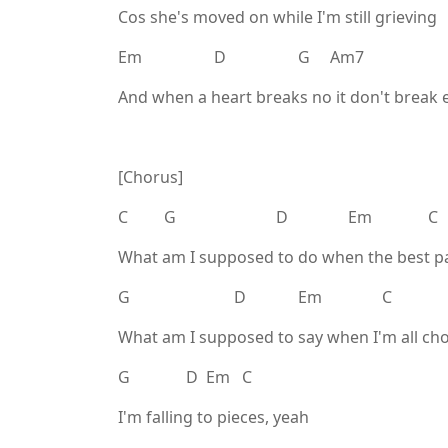
Cos she's moved on while I'm still grieving
Em D G Am7
And when a heart breaks no it don't break 
[Chorus]
C G D Em C
What am I supposed to do when the best pa
G D Em C
What am I supposed to say when I'm all cho
G D Em C
I'm falling to pieces, yeah