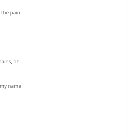
 the pain
mains, oh
o my name