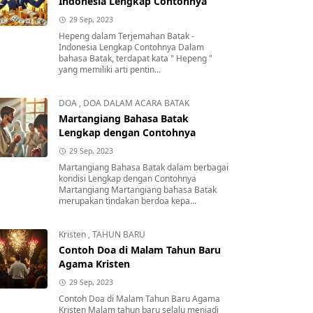
Indonesia Lengkap Contohnya
29 Sep, 2023
Hepeng dalam Terjemahan Batak -
Indonesia Lengkap Contohnya Dalam
bahasa Batak, terdapat kata " Hepeng "
yang memiliki arti pentin...
DOA
,
DOA DALAM ACARA BATAK
Martangiang Bahasa Batak
Lengkap dengan Contohnya
29 Sep, 2023
Martangiang Bahasa Batak dalam berbagai
kondisi Lengkap dengan Contohnya
Martangiang Martangiang bahasa Batak
merupakan tindakan berdoa kepa...
Kristen
,
TAHUN BARU
Contoh Doa di Malam Tahun Baru
Agama Kristen
29 Sep, 2023
Contoh Doa di Malam Tahun Baru Agama
Kristen Malam tahun baru selalu menjadi