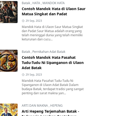
Batak
,
HATA
,
MANDOK HATA
Contoh Mandok Hata di Ulaon Saur
Matua Singkat dan Padat
29 Sep, 2023
Mandok Hata di Ulaon Saur Matua Singkat
dan Padat Saur Matua adalah orang yang
telah meninggal dunia yang telah memiliki
keturunan dan cucu...
Batak
,
Pernikahan Adat Batak
Contoh Mandok Hata Pasahat
Tudu-Tudu Ni Sipanganon di Ulaon
Adat Batak
29 Sep, 2023
Mandok Hata Pasahat Tudu-Tudu Ni
Sipanganon di Ulaon Adat Batak Dalam
budaya Batak, terdapat tradisi yang sangat
penting dan sarat makna yan...
ARTI DAN MAKNA
,
HEPENG
Arti Hepeng Terjemahan Batak -