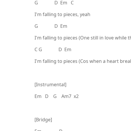
G D Em C
I'm falling to pieces, yeah
G D Em
I'm falling to pieces (One still in love while 
C G D Em
I'm falling to pieces (Cos when a heart brea
[Instrumental]
Em D G Am7 x2
[Bridge]