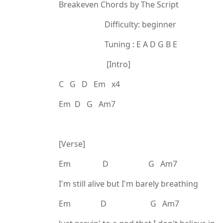
Breakeven Chords by The Script
Difficulty: beginner
Tuning : E A D G B E
[Intro]
C G D Em x4
Em D G Am7
[Verse]
Em D G Am7
I'm still alive but I'm barely breathing
Em D G Am7