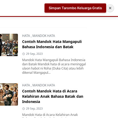
Simpan Tarombo Keluarga Gratis
✕
k
Aplikasi AI Teleprompter dan Pembuat Skrip Video 
HATA
,
MANDOK HATA
Contoh Mandok Hata Mangapuli
Bahasa Indonesia dan Batak
29 Sep, 2023
Mandok Hata Mangapuli Bahasa Indonesia
dan Batak Mandok hata di acara meninggal
ulaon habot ni Roha (Duka Cita) atau lebih
dikenal Mangapul...
HATA
,
MANDOK HATA
Contoh Mandok Hata di Acara
Kelahiran Anak Bahasa Batak dan
Indonesia
29 Sep, 2023
Mandok Hata di Acara Kelahiran Anak