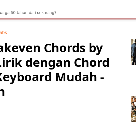
brik Kelapa Sawit
Tarombo Batak
Umpasa Bata
arga 50 tahun dari sekarang?
Tabs
eakeven Chords by
Lirik dengan Chord
Keyboard Mudah -
n