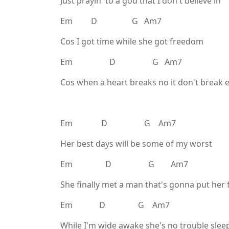
Just prayin' to a god that I don't believe in
Em D G Am7
Cos I got time while she got freedom
Em D G Am7
Cos when a heart breaks no it don't break 
Em D G Am7
Her best days will be some of my worst
Em D G Am7
She finally met a man that's gonna put her f
Em D G Am7
While I'm wide awake she's no trouble slee