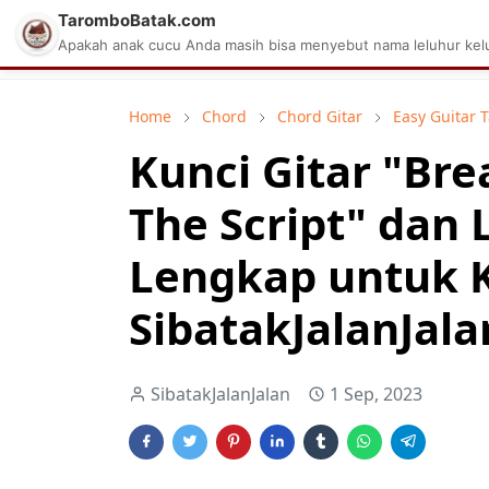
TaromboBatak.com
Matius Celcius Sinaga
Aplikasi Pa
Apakah anak cucu Anda masih bisa menyebut nama leluhur kelu
Home
Chord
Chord Gitar
Easy Guitar 
Kunci Gitar "Br
The Script" dan 
Lengkap untuk 
SibatakJalanJala
SibatakJalanJalan
1 Sep, 2023