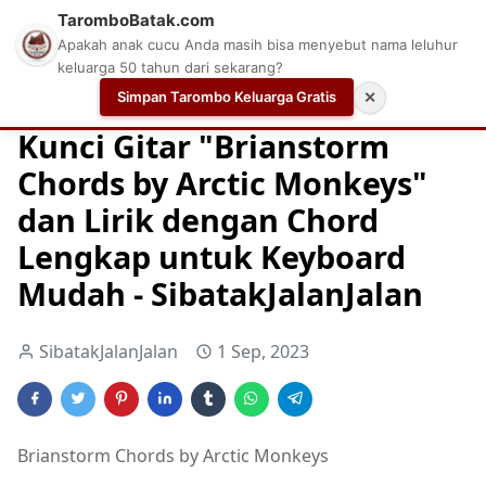
TaromboBatak.com
Apakah anak cucu Anda masih bisa menyebut nama leluhur
keluarga 50 tahun dari sekarang?
Simpan Tarombo Keluarga Gratis
✕
Home
Chord
Chord Gitar
Easy Guitar Tabs
Kunci Gitar "Brianstorm
Chords by Arctic Monkeys"
dan Lirik dengan Chord
Lengkap untuk Keyboard
Mudah - SibatakJalanJalan
SibatakJalanJalan
1 Sep, 2023
Brianstorm Chords by Arctic Monkeys