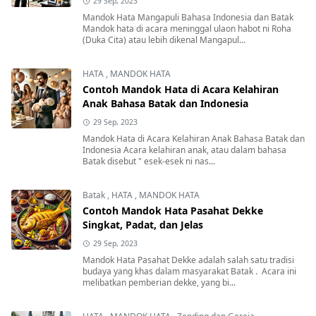
29 Sep, 2023
Mandok Hata Mangapuli Bahasa Indonesia dan Batak
Mandok hata di acara meninggal ulaon habot ni Roha
(Duka Cita) atau lebih dikenal Mangapul...
HATA
,
MANDOK HATA
Contoh Mandok Hata di Acara Kelahiran
Anak Bahasa Batak dan Indonesia
29 Sep, 2023
Mandok Hata di Acara Kelahiran Anak Bahasa Batak dan
Indonesia Acara kelahiran anak, atau dalam bahasa
Batak disebut " esek-esek ni nas...
Batak
,
HATA
,
MANDOK HATA
Contoh Mandok Hata Pasahat Dekke
Singkat, Padat, dan Jelas
29 Sep, 2023
Mandok Hata Pasahat Dekke adalah salah satu tradisi
budaya yang khas dalam masyarakat Batak . Acara ini
melibatkan pemberian dekke, yang bi...