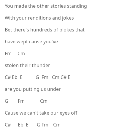
You made the other stories standing
With your renditions and jokes
Bet there's hundreds of blokes that
have wept cause you've
Fm Cm
stolen their thunder
C# Eb E G Fm Cm C# E
are you putting us under
G Fm Cm
Cause we can't take our eyes off
C# Eb E G Fm Cm