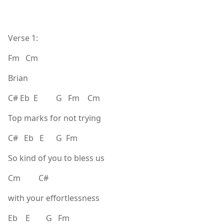
Verse 1:
Fm Cm
Brian
C# Eb E G Fm Cm
Top marks for not trying
C# Eb E G Fm
So kind of you to bless us
Cm C#
with your effortlessness
Eb E G Fm