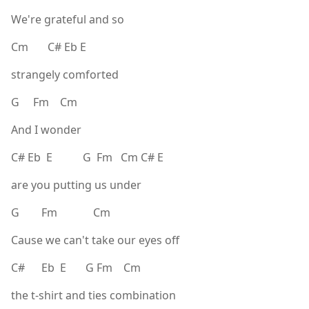
We're grateful and so
Cm C# Eb E
strangely comforted
G Fm Cm
And I wonder
C# Eb E G Fm Cm C# E
are you putting us under
G Fm Cm
Cause we can't take our eyes off
C# Eb E G Fm Cm
the t-shirt and ties combination