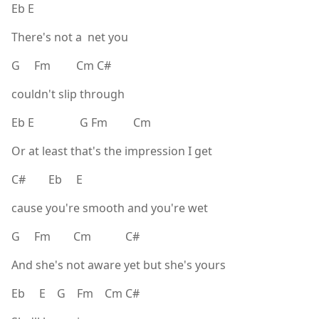
Eb E
There's not a net you
G Fm Cm C#
couldn't slip through
Eb E G Fm Cm
Or at least that's the impression I get
C# Eb E
cause you're smooth and you're wet
G Fm Cm C#
And she's not aware yet but she's yours
Eb E G Fm Cm C#