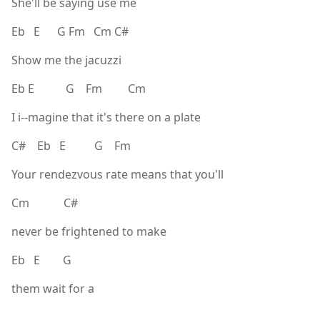
She'll be saying use me
Eb E G Fm Cm C#
Show me the jacuzzi
Eb E G Fm Cm
I i--magine that it's there on a plate
C# Eb E G Fm
Your rendezvous rate means that you'll
Cm C#
never be frightened to make
Eb E G
them wait for a