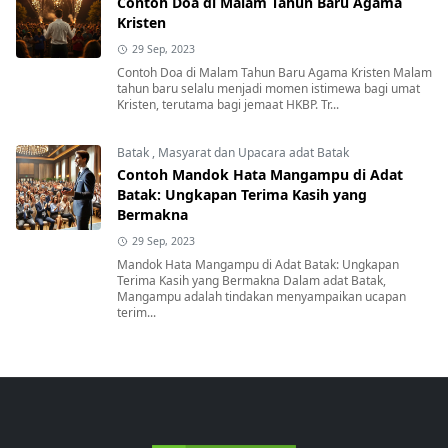
Contoh Doa di Malam Tahun Baru Agama
Kristen
29 Sep, 2023
Contoh Doa di Malam Tahun Baru Agama Kristen Malam
tahun baru selalu menjadi momen istimewa bagi umat
Kristen, terutama bagi jemaat HKBP. Tr...
Batak
,
Masyarat dan Upacara adat Batak
Contoh Mandok Hata Mangampu di Adat
Batak: Ungkapan Terima Kasih yang
Bermakna
29 Sep, 2023
Mandok Hata Mangampu di Adat Batak: Ungkapan
Terima Kasih yang Bermakna Dalam adat Batak,
Mangampu adalah tindakan menyampaikan ucapan
terim...