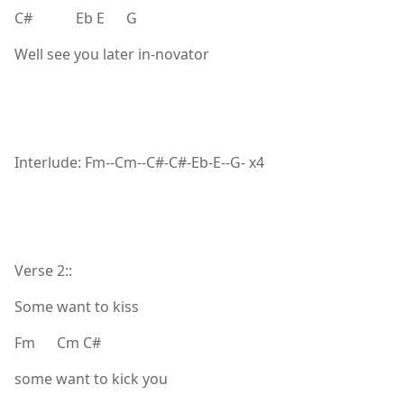
C# Eb E G
Well see you later in-novator
Interlude: Fm--Cm--C#-C#-Eb-E--G- x4
Verse 2::
Some want to kiss
Fm Cm C#
some want to kick you