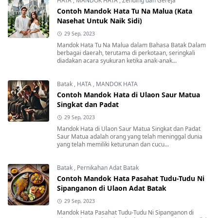
HATA
,
MANDOK HATA
,
Zending dan Gereja
Contoh Mandok Hata Tu Na Malua (Kata
Nasehat Untuk Naik Sidi)
29 Sep, 2023
Mandok Hata Tu Na Malua dalam Bahasa Batak Dalam
berbagai daerah, terutama di perkotaan, seringkali
diadakan acara syukuran ketika anak-anak...
Batak
,
HATA
,
MANDOK HATA
Contoh Mandok Hata di Ulaon Saur Matua
Singkat dan Padat
29 Sep, 2023
Mandok Hata di Ulaon Saur Matua Singkat dan Padat
Saur Matua adalah orang yang telah meninggal dunia
yang telah memiliki keturunan dan cucu...
Batak
,
Pernikahan Adat Batak
Contoh Mandok Hata Pasahat Tudu-Tudu Ni
Sipanganon di Ulaon Adat Batak
29 Sep, 2023
Mandok Hata Pasahat Tudu-Tudu Ni Sipanganon di