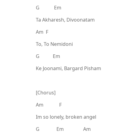
G Em
Ta Akharesh, Divoonatam
Am F
To, To Nemidoni
G Em
Ke Joonami, Bargard Pisham
[Chorus]
Am F
Im so lonely, broken angel
G Em Am