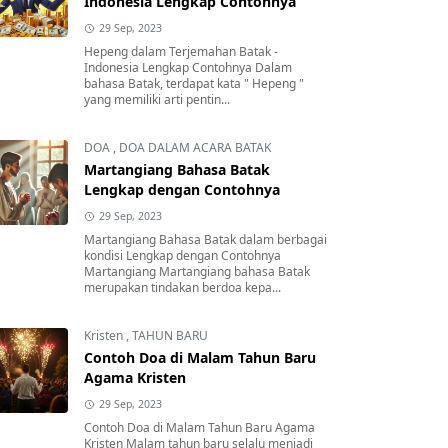
Indonesia Lengkap Contohnya
29 Sep, 2023
Hepeng dalam Terjemahan Batak -
Indonesia Lengkap Contohnya Dalam
bahasa Batak, terdapat kata " Hepeng "
yang memiliki arti pentin...
DOA
,
DOA DALAM ACARA BATAK
Martangiang Bahasa Batak
Lengkap dengan Contohnya
29 Sep, 2023
Martangiang Bahasa Batak dalam berbagai
kondisi Lengkap dengan Contohnya
Martangiang Martangiang bahasa Batak
merupakan tindakan berdoa kepa...
Kristen
,
TAHUN BARU
Contoh Doa di Malam Tahun Baru
Agama Kristen
29 Sep, 2023
Contoh Doa di Malam Tahun Baru Agama
Kristen Malam tahun baru selalu menjadi