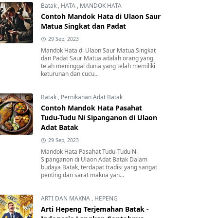
Batak
,
HATA
,
MANDOK HATA
Contoh Mandok Hata di Ulaon Saur
Matua Singkat dan Padat
29 Sep, 2023
Mandok Hata di Ulaon Saur Matua Singkat
dan Padat Saur Matua adalah orang yang
telah meninggal dunia yang telah memiliki
keturunan dan cucu...
Batak
,
Pernikahan Adat Batak
Contoh Mandok Hata Pasahat
Tudu-Tudu Ni Sipanganon di Ulaon
Adat Batak
29 Sep, 2023
Mandok Hata Pasahat Tudu-Tudu Ni
Sipanganon di Ulaon Adat Batak Dalam
budaya Batak, terdapat tradisi yang sangat
penting dan sarat makna yan...
ARTI DAN MAKNA
,
HEPENG
Arti Hepeng Terjemahan Batak -