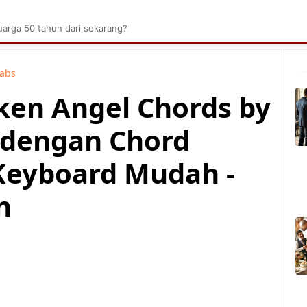
brik Kelapa Sawit
Tarombo Batak
Umpasa Bata
arga 50 tahun dari sekarang?
Tabs
oken Angel Chords by
k dengan Chord
Keyboard Mudah -
n