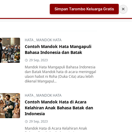
Simpan Tarombo Keluarga Gratis
✕
k
Aplikasi AI Teleprompter dan Pembuat Skrip Video 
HATA
,
MANDOK HATA
Contoh Mandok Hata Mangapuli
Bahasa Indonesia dan Batak
29 Sep, 2023
Mandok Hata Mangapuli Bahasa Indonesia
dan Batak Mandok hata di acara meninggal
ulaon habot ni Roha (Duka Cita) atau lebih
dikenal Mangapul...
HATA
,
MANDOK HATA
Contoh Mandok Hata di Acara
Kelahiran Anak Bahasa Batak dan
Indonesia
29 Sep, 2023
Mandok Hata di Acara Kelahiran Anak