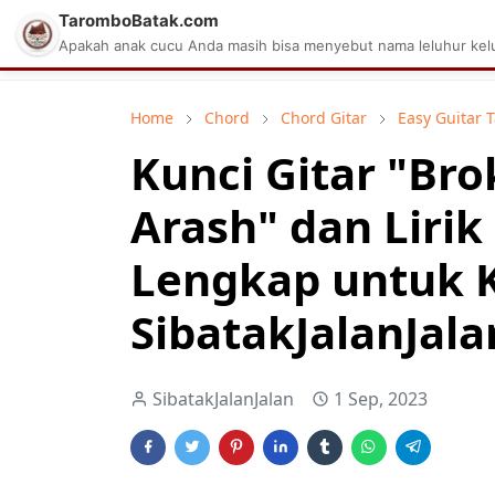
TaromboBatak.com
Matius Celcius Sinaga
Aplikasi Pa
Apakah anak cucu Anda masih bisa menyebut nama leluhur kelu
Home
Chord
Chord Gitar
Easy Guitar 
Kunci Gitar "Br
Arash" dan Liri
Lengkap untuk 
SibatakJalanJala
SibatakJalanJalan
1 Sep, 2023