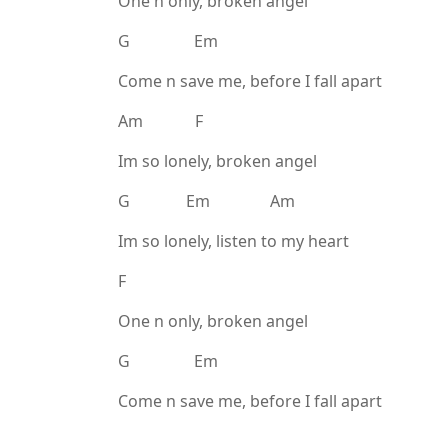
One n only, broken angel
G Em
Come n save me, before I fall apart
Am F
Im so lonely, broken angel
G Em Am
Im so lonely, listen to my heart
F
One n only, broken angel
G Em
Come n save me, before I fall apart