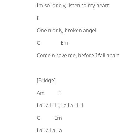
Im so lonely, listen to my heart
F
One n only, broken angel
G Em
Come n save me, before I fall apart
[Bridge]
Am F
La La Li Li, La La Li Li
G Em
La La La La