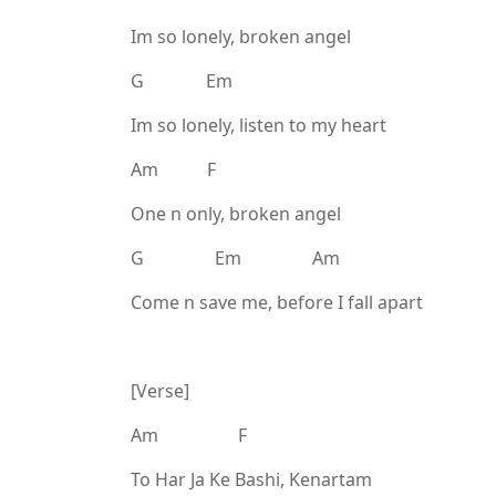
Im so lonely, broken angel
G Em
Im so lonely, listen to my heart
Am F
One n only, broken angel
G Em Am
Come n save me, before I fall apart
[Verse]
Am F
To Har Ja Ke Bashi, Kenartam