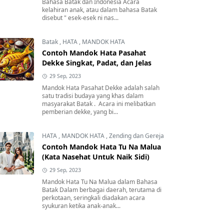
Bahasa Batak dan Indonesia Acara
kelahiran anak, atau dalam bahasa Batak
disebut " esek-esek ni nas...
Batak
,
HATA
,
MANDOK HATA
Contoh Mandok Hata Pasahat
Dekke Singkat, Padat, dan Jelas
29 Sep, 2023
Mandok Hata Pasahat Dekke adalah salah
satu tradisi budaya yang khas dalam
masyarakat Batak . Acara ini melibatkan
pemberian dekke, yang bi...
HATA
,
MANDOK HATA
,
Zending dan Gereja
Contoh Mandok Hata Tu Na Malua
(Kata Nasehat Untuk Naik Sidi)
29 Sep, 2023
Mandok Hata Tu Na Malua dalam Bahasa
Batak Dalam berbagai daerah, terutama di
perkotaan, seringkali diadakan acara
syukuran ketika anak-anak...