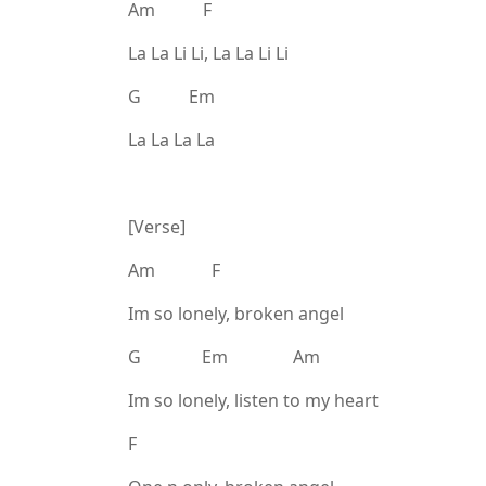
Am F
La La Li Li, La La Li Li
G Em
La La La La
[Verse]
Am F
Im so lonely, broken angel
G Em Am
Im so lonely, listen to my heart
F