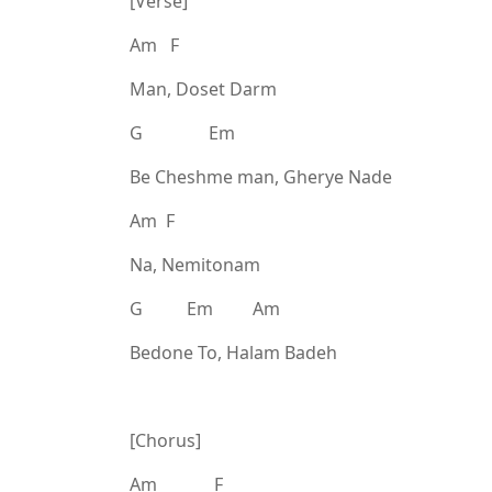
[Verse]
Am F
Man, Doset Darm
G Em
Be Cheshme man, Gherye Nade
Am F
Na, Nemitonam
G Em Am
Bedone To, Halam Badeh
[Chorus]
Am F