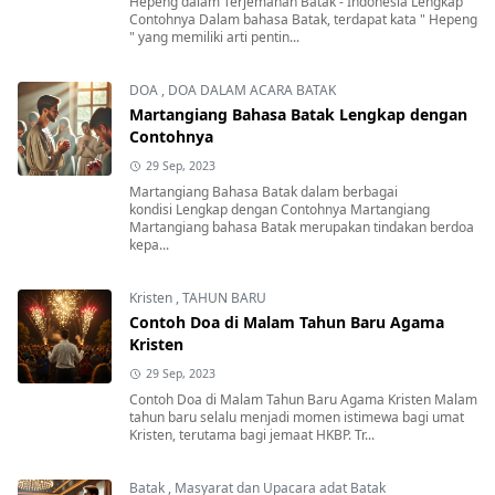
Hepeng dalam Terjemahan Batak - Indonesia Lengkap
Contohnya Dalam bahasa Batak, terdapat kata " Hepeng
" yang memiliki arti pentin...
DOA
,
DOA DALAM ACARA BATAK
Martangiang Bahasa Batak Lengkap dengan
Contohnya
29 Sep, 2023
Martangiang Bahasa Batak dalam berbagai
kondisi Lengkap dengan Contohnya Martangiang
Martangiang bahasa Batak merupakan tindakan berdoa
kepa...
Kristen
,
TAHUN BARU
Contoh Doa di Malam Tahun Baru Agama
Kristen
29 Sep, 2023
Contoh Doa di Malam Tahun Baru Agama Kristen Malam
tahun baru selalu menjadi momen istimewa bagi umat
Kristen, terutama bagi jemaat HKBP. Tr...
Batak
,
Masyarat dan Upacara adat Batak