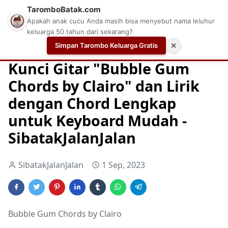
TaromboBatak.com
Apakah anak cucu Anda masih bisa menyebut nama leluhur
keluarga 50 tahun dari sekarang?
Simpan Tarombo Keluarga Gratis
✕
Home
Chord
Chord Gitar
Easy Guitar Tabs
Kunci Gitar "Bubble Gum
Chords by Clairo" dan Lirik
dengan Chord Lengkap
untuk Keyboard Mudah -
SibatakJalanJalan
SibatakJalanJalan
1 Sep, 2023
Bubble Gum Chords by Clairo