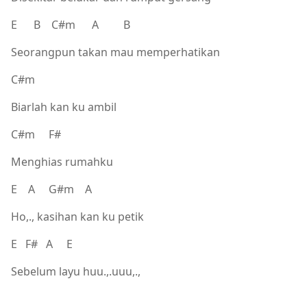
E B C#m A B
Seorangpun takan mau memperhatikan
C#m
Biarlah kan ku ambil
C#m F#
Menghias rumahku
E A G#m A
Ho,., kasihan kan ku petik
E F# A E
Sebelum layu huu.,.uuu,.,