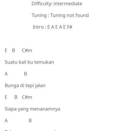
Difficulty: intermediate
Tuning : Tuning not found
Intro : E A E A E F#
E B C#m
Suatu kali ku temukan
A B
Bunga di tepi jalan
E B C#m
Siapa yang menanamnya
A B