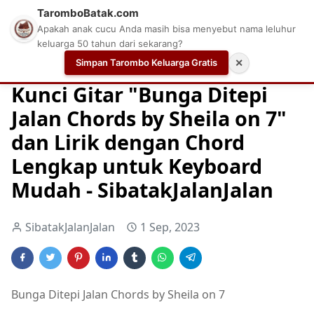
TaromboBatak.com
Apakah anak cucu Anda masih bisa menyebut nama leluhur
keluarga 50 tahun dari sekarang?
Simpan Tarombo Keluarga Gratis
✕
Home
Chord
Chord Gitar
Easy Guitar Tabs
Kunci Gitar "Bunga Ditepi
Jalan Chords by Sheila on 7"
dan Lirik dengan Chord
Lengkap untuk Keyboard
Mudah - SibatakJalanJalan
SibatakJalanJalan
1 Sep, 2023
Bunga Ditepi Jalan Chords by Sheila on 7