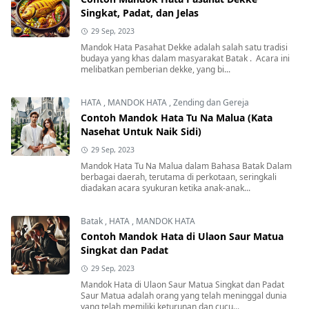
Singkat, Padat, dan Jelas
29 Sep, 2023
Mandok Hata Pasahat Dekke adalah salah satu tradisi
budaya yang khas dalam masyarakat Batak . Acara ini
melibatkan pemberian dekke, yang bi...
HATA
,
MANDOK HATA
,
Zending dan Gereja
Contoh Mandok Hata Tu Na Malua (Kata
Nasehat Untuk Naik Sidi)
29 Sep, 2023
Mandok Hata Tu Na Malua dalam Bahasa Batak Dalam
berbagai daerah, terutama di perkotaan, seringkali
diadakan acara syukuran ketika anak-anak...
Batak
,
HATA
,
MANDOK HATA
Contoh Mandok Hata di Ulaon Saur Matua
Singkat dan Padat
29 Sep, 2023
Mandok Hata di Ulaon Saur Matua Singkat dan Padat
Saur Matua adalah orang yang telah meninggal dunia
yang telah memiliki keturunan dan cucu...