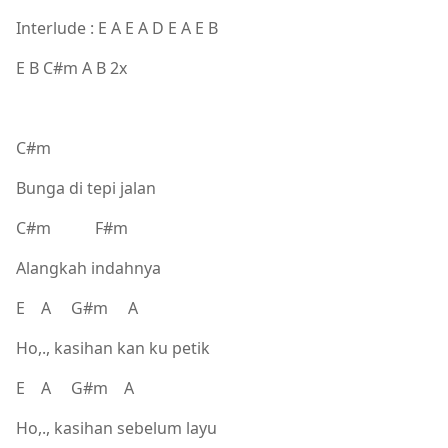
Interlude : E A E A D E A E B
E B C#m A B 2x
C#m
Bunga di tepi jalan
C#m F#m
Alangkah indahnya
E A G#m A
Ho,., kasihan kan ku petik
E A G#m A
Ho,., kasihan sebelum layu