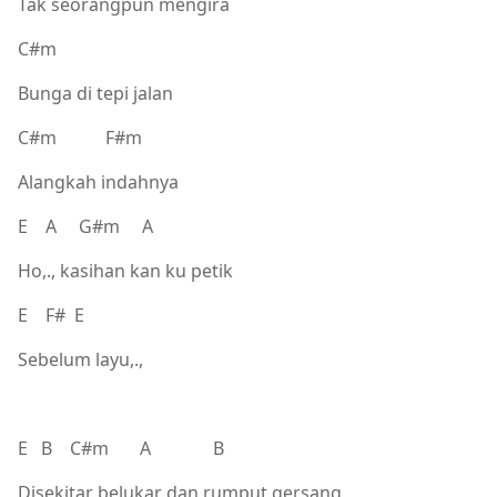
Tak seorangpun mengira
C#m
Bunga di tepi jalan
C#m F#m
Alangkah indahnya
E A G#m A
Ho,., kasihan kan ku petik
E F# E
Sebelum layu,.,
E B C#m A B
Disekitar belukar dan rumput gersang