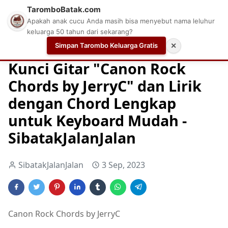
TaromboBatak.com
Apakah anak cucu Anda masih bisa menyebut nama leluhur
keluarga 50 tahun dari sekarang?
Simpan Tarombo Keluarga Gratis
✕
Home
Chord
Chord Gitar
Easy Guitar Tabs
Kunci Gitar "Canon Rock
Chords by JerryC" dan Lirik
dengan Chord Lengkap
untuk Keyboard Mudah -
SibatakJalanJalan
SibatakJalanJalan
3 Sep, 2023
Canon Rock Chords by JerryC