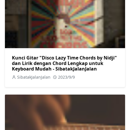
Kunci Gitar "Disco Lazy Time Chords by Nidji"
dan Lirik dengan Chord Lengkap untuk
Keyboard Mudah - SibatakJalanJalan
SibatakJalanJalan
2023/9/9