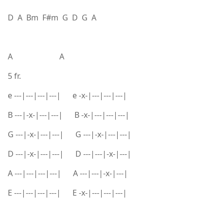
D A Bm F#m G D G A
A A
5 fr.
e ---|---|---|---| e -x-|---|---|---|
B ---|-x-|---|---| B -x-|---|---|---|
G ---|-x-|---|---| G ---|-x-|---|---|
D ---|-x-|---|---| D ---|---|-x-|---|
A ---|---|---|---| A ---|---|-x-|---|
E ---|---|---|---| E -x-|---|---|---|