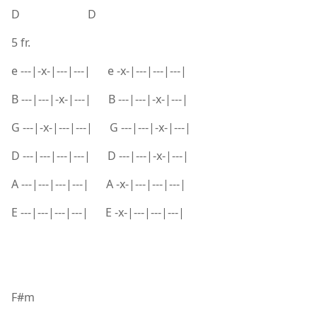
D D
5 fr.
e ---|-x-|---|---| e -x-|---|---|---|
B ---|---|-x-|---| B ---|---|-x-|---|
G ---|-x-|---|---| G ---|---|-x-|---|
D ---|---|---|---| D ---|---|-x-|---|
A ---|---|---|---| A -x-|---|---|---|
E ---|---|---|---| E -x-|---|---|---|
F#m