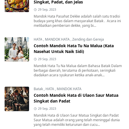
Singkat, Padat, dan Jelas
29 Sep, 2023
Mandok Hata Pasahat Dekke adalah salah satu tradisi
budaya yang khas dalam masyarakat Batak . Acara ini
melibatkan pemberian dekke, yang bi...
HATA
,
MANDOK HATA
,
Zending dan Gereja
Contoh Mandok Hata Tu Na Malua (Kata
Nasehat Untuk Naik Sidi)
29 Sep, 2023
Mandok Hata Tu Na Malua dalam Bahasa Batak Dalam
berbagai daerah, terutama di perkotaan, seringkali
diadakan acara syukuran ketika anak-anak...
Batak
,
HATA
,
MANDOK HATA
Contoh Mandok Hata di Ulaon Saur Matua
Singkat dan Padat
29 Sep, 2023
Mandok Hata di Ulaon Saur Matua Singkat dan Padat
Saur Matua adalah orang yang telah meninggal dunia
yang telah memiliki keturunan dan cucu...