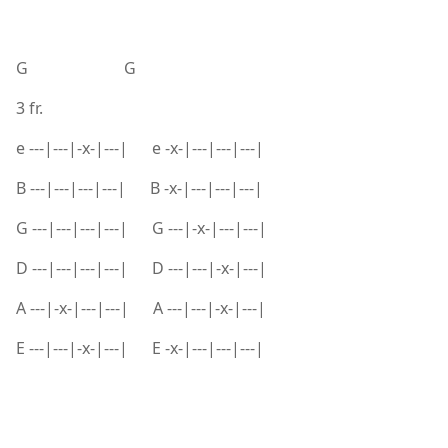
G G
3 fr.
e ---|---|-x-|---| e -x-|---|---|---|
B ---|---|---|---| B -x-|---|---|---|
G ---|---|---|---| G ---|-x-|---|---|
D ---|---|---|---| D ---|---|-x-|---|
A ---|-x-|---|---| A ---|---|-x-|---|
E ---|---|-x-|---| E -x-|---|---|---|