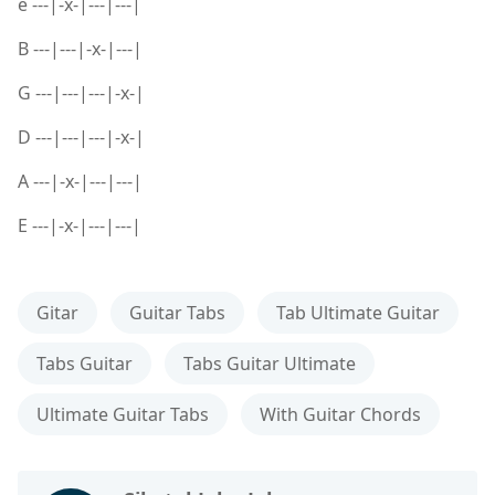
e ---|-x-|---|---|
B ---|---|-x-|---|
G ---|---|---|-x-|
D ---|---|---|-x-|
A ---|-x-|---|---|
E ---|-x-|---|---|
Gitar
Guitar Tabs
Tab Ultimate Guitar
Tabs Guitar
Tabs Guitar Ultimate
Ultimate Guitar Tabs
With Guitar Chords