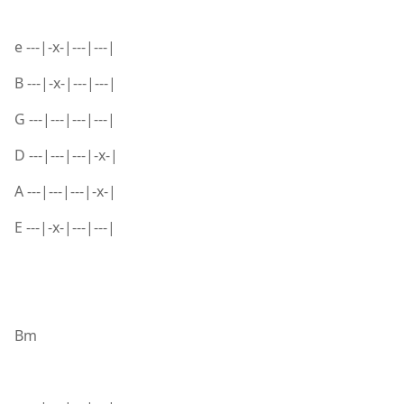
e ---|-x-|---|---|
B ---|-x-|---|---|
G ---|---|---|---|
D ---|---|---|-x-|
A ---|---|---|-x-|
E ---|-x-|---|---|
Bm