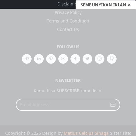
Disclaimer
SEMBUNYIKAN IKLAN ✕
Privacy Policy
Terms and Condition
Contact Us
FOLLOW US
NEWSLETTER
Kamu bisa SUBSCRIBE kami disini
Copyright © 2025 Design by
Matius Celcius Sinaga
Sister site: