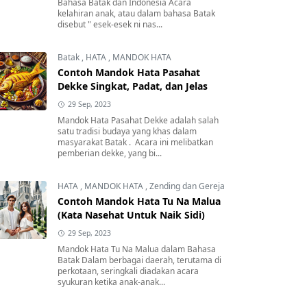
Bahasa Batak dan Indonesia Acara
kelahiran anak, atau dalam bahasa Batak
disebut " esek-esek ni nas...
Batak
,
HATA
,
MANDOK HATA
Contoh Mandok Hata Pasahat
Dekke Singkat, Padat, dan Jelas
29 Sep, 2023
Mandok Hata Pasahat Dekke adalah salah
satu tradisi budaya yang khas dalam
masyarakat Batak . Acara ini melibatkan
pemberian dekke, yang bi...
HATA
,
MANDOK HATA
,
Zending dan Gereja
Contoh Mandok Hata Tu Na Malua
(Kata Nasehat Untuk Naik Sidi)
29 Sep, 2023
Mandok Hata Tu Na Malua dalam Bahasa
Batak Dalam berbagai daerah, terutama di
perkotaan, seringkali diadakan acara
syukuran ketika anak-anak...