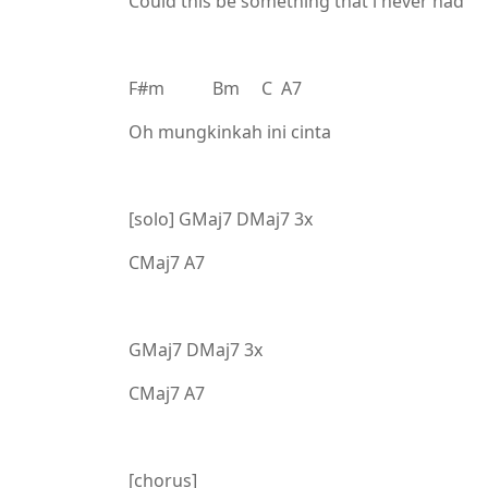
Could this be something that i never had
F#m Bm C A7
Oh mungkinkah ini cinta
[solo] GMaj7 DMaj7 3x
CMaj7 A7
GMaj7 DMaj7 3x
CMaj7 A7
[chorus]