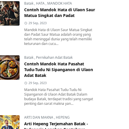
Batak
,
HATA
,
MANDOK HATA
Contoh Mandok Hata di Ulaon Saur
Matua Singkat dan Padat
29 Sep, 2023
Mandok Hata di Ulaon Saur Matua Singkat
dan Padat Saur Matua adalah orang yang
telah meninggal dunia yang telah memiliki
keturunan dan cucu...
Batak
,
Pernikahan Adat Batak
Contoh Mandok Hata Pasahat
Tudu-Tudu Ni Sipanganon di Ulaon
Adat Batak
29 Sep, 2023
Mandok Hata Pasahat Tudu-Tudu Ni
Sipanganon di Ulaon Adat Batak Dalam
budaya Batak, terdapat tradisi yang sangat
penting dan sarat makna yan...
ARTI DAN MAKNA
,
HEPENG
Arti Hepeng Terjemahan Batak -