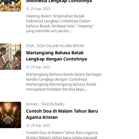
Indonesia Lengkap Contohnya
29 Sep, 2023
Hepeng dalam Terjemahan Batak -
Indonesia Lengkap Contohnya Dalam
bahasa Batak, terdapat kata " Hepeng "
yang memiliki arti pentin...
DOA
,
DOA DALAM ACARA BATAK
Martangiang Bahasa Batak
Lengkap dengan Contohnya
29 Sep, 2023
Martangiang Bahasa Batak dalam berbagai
kondisi Lengkap dengan Contohnya
Martangiang Martangiang bahasa Batak
merupakan tindakan berdoa kepa...
Kristen
,
TAHUN BARU
Contoh Doa di Malam Tahun Baru
Agama Kristen
29 Sep, 2023
Contoh Doa di Malam Tahun Baru Agama
Kristen Malam tahun baru selalu menjadi