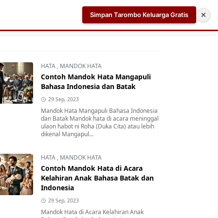
Simpan Tarombo Keluarga Gratis
✕
k
Aplikasi AI Teleprompter dan Pembuat Skrip Video 
HATA
,
MANDOK HATA
Contoh Mandok Hata Mangapuli
Bahasa Indonesia dan Batak
29 Sep, 2023
Mandok Hata Mangapuli Bahasa Indonesia
dan Batak Mandok hata di acara meninggal
ulaon habot ni Roha (Duka Cita) atau lebih
dikenal Mangapul...
HATA
,
MANDOK HATA
Contoh Mandok Hata di Acara
Kelahiran Anak Bahasa Batak dan
Indonesia
29 Sep, 2023
Mandok Hata di Acara Kelahiran Anak