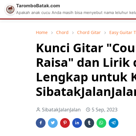
TaromboBatak.com
Matius Celcius Sinaga
Aplikasi Pa
Apakah anak cucu Anda masih bisa menyebut nama leluhur kelu
Home
Chord
Chord Gitar
Easy Guitar 
Kunci Gitar "Cou
Raisa" dan Lirik
Lengkap untuk 
SibatakJalanJala
SibatakJalanJalan
5 Sep, 2023