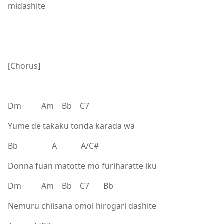
midashite
[Chorus]
Dm Am Bb C7
Yume de takaku tonda karada wa
Bb A A/C#
Donna fuan matotte mo furiharatte iku
Dm Am Bb C7 Bb
Nemuru chiisana omoi hirogari dashite