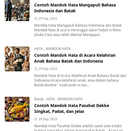
Contoh Mandok Hata Mangapuli Bahasa
Indonesia dan Batak
29 Sep, 2023
Mandok Hata Mangapuli Bahasa Indonesia dan Batak
Mandok hata di acara meninggal ulaon habot ni Roha
(Duka Cita) atau lebih dikenal Mangapul...
HATA
,
MANDOK HATA
Contoh Mandok Hata di Acara Kelahiran
Anak Bahasa Batak dan Indonesia
29 Sep, 2023
Mandok Hata di Acara Kelahiran Anak Bahasa Batak dan
Indonesia Acara kelahiran anak, atau dalam bahasa
Batak disebut " esek-esek ni nas...
Batak
,
HATA
,
MANDOK HATA
Contoh Mandok Hata Pasahat Dekke
Singkat, Padat, dan Jelas
29 Sep, 2023
Mandok Hata Pasahat Dekke adalah salah satu tradisi
budaya yang khas dalam masyarakat Batak . Acara ini