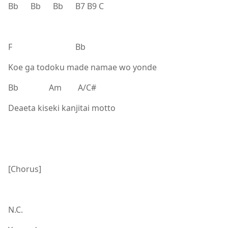
Bb Bb Bb B7 B9 C
F Bb
Koe ga todoku made namae wo yonde
Bb Am A/C#
Deaeta kiseki kanjitai motto
[Chorus]
N.C.