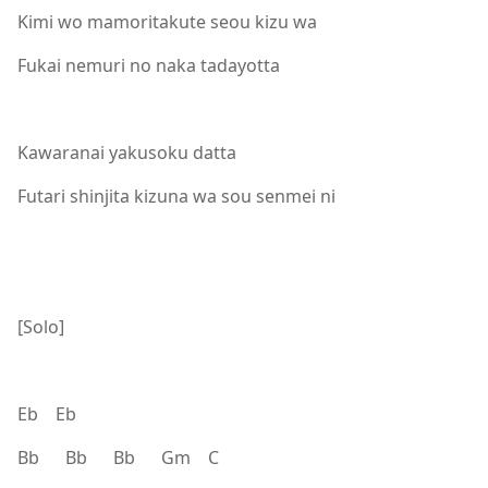
Kimi wo mamoritakute seou kizu wa
Fukai nemuri no naka tadayotta
Kawaranai yakusoku datta
Futari shinjita kizuna wa sou senmei ni
[Solo]
Eb Eb
Bb Bb Bb Gm C