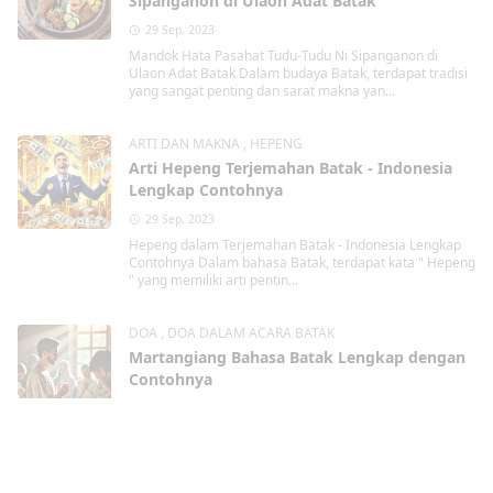
Sipanganon di Ulaon Adat Batak
29 Sep, 2023
Mandok Hata Pasahat Tudu-Tudu Ni Sipanganon di
Ulaon Adat Batak Dalam budaya Batak, terdapat tradisi
yang sangat penting dan sarat makna yan...
ARTI DAN MAKNA
,
HEPENG
Arti Hepeng Terjemahan Batak - Indonesia
Lengkap Contohnya
29 Sep, 2023
Hepeng dalam Terjemahan Batak - Indonesia Lengkap
Contohnya Dalam bahasa Batak, terdapat kata " Hepeng
" yang memiliki arti pentin...
DOA
,
DOA DALAM ACARA BATAK
Martangiang Bahasa Batak Lengkap dengan
Contohnya
29 Sep, 2023
Martangiang Bahasa Batak dalam berbagai
kondisi Lengkap dengan Contohnya Martangiang
Martangiang bahasa Batak merupakan tindakan berdoa
kepa...