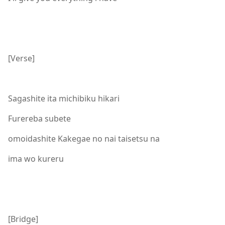
[Verse]
Sagashite ita michibiku hikari
Furereba subete
omoidashite Kakegae no nai taisetsu na
ima wo kureru
[Bridge]