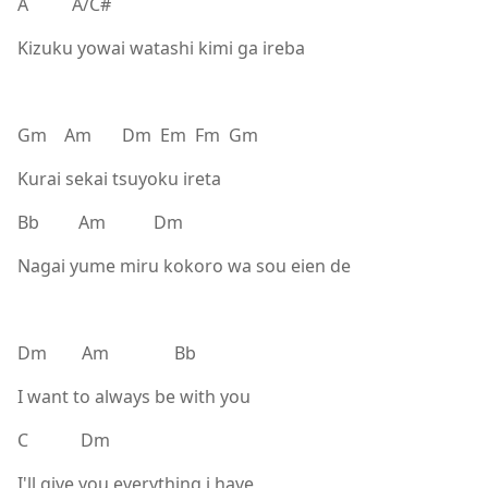
A A/C#
Kizuku yowai watashi kimi ga ireba
Gm Am Dm Em Fm Gm
Kurai sekai tsuyoku ireta
Bb Am Dm
Nagai yume miru kokoro wa sou eien de
Dm Am Bb
I want to always be with you
C Dm
I'll give you everything i have