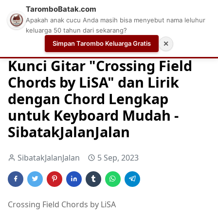
TaromboBatak.com
Apakah anak cucu Anda masih bisa menyebut nama leluhur
keluarga 50 tahun dari sekarang?
Simpan Tarombo Keluarga Gratis
✕
Home
Chord
Chord Gitar
Easy Guitar Tabs
Kunci Gitar "Crossing Field
Chords by LiSA" dan Lirik
dengan Chord Lengkap
untuk Keyboard Mudah -
SibatakJalanJalan
SibatakJalanJalan
5 Sep, 2023
Crossing Field Chords by LiSA