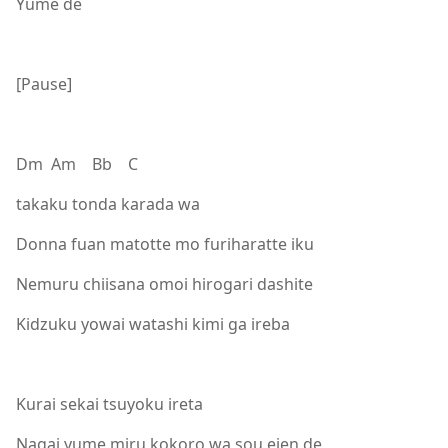
Yume de
[Pause]
Dm Am Bb C
takaku tonda karada wa
Donna fuan matotte mo furiharatte iku
Nemuru chiisana omoi hirogari dashite
Kidzuku yowai watashi kimi ga ireba
Kurai sekai tsuyoku ireta
Nagai yume miru kokoro wa sou eien de