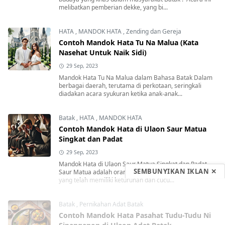
melibatkan pemberian dekke, yang bi...
HATA
,
MANDOK HATA
,
Zending dan Gereja
Contoh Mandok Hata Tu Na Malua (Kata
Nasehat Untuk Naik Sidi)
29 Sep, 2023
Mandok Hata Tu Na Malua dalam Bahasa Batak Dalam
berbagai daerah, terutama di perkotaan, seringkali
diadakan acara syukuran ketika anak-anak...
Batak
,
HATA
,
MANDOK HATA
Contoh Mandok Hata di Ulaon Saur Matua
Singkat dan Padat
29 Sep, 2023
Mandok Hata di Ulaon Saur Matua Singkat dan Padat
SEMBUNYIKAN IKLAN ✕
Saur Matua adalah orang yang telah meninggal dunia
yang telah memiliki keturunan dan cucu...
Batak
,
Pernikahan Adat Batak
Contoh Mandok Hata Pasahat Tudu-Tudu Ni