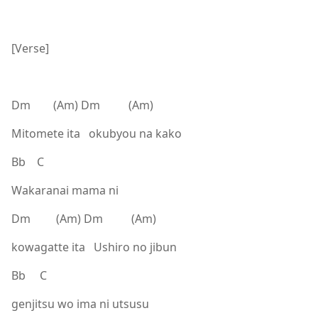
[Verse]
Dm (Am) Dm (Am)
Mitomete ita okubyou na kako
Bb C
Wakaranai mama ni
Dm (Am) Dm (Am)
kowagatte ita Ushiro no jibun
Bb C
genjitsu wo ima ni utsusu