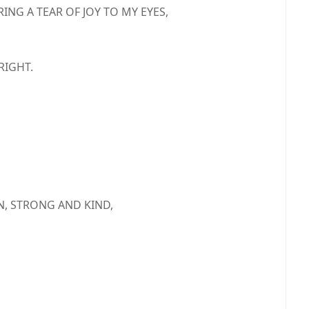
ING A TEAR OF JOY TO MY EYES,
RIGHT.
GN, STRONG AND KIND,