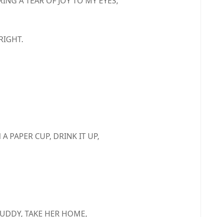
ING A TEAR OF JOY TO MY EYES,
RIGHT.
 PAPER CUP, DRINK IT UP,
BUDDY, TAKE HER HOME,