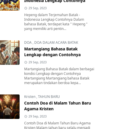
Indonesia Lengkap Contohnya
29 Sep, 2023
Hepeng dalam Terjemahan Batak -
Indonesia Lengkap Contohnya Dalam
bahasa Batak, terdapat kata " Hepeng "
yang memiliki arti pentin...
DOA
,
DOA DALAM ACARA BATAK
Martangiang Bahasa Batak
Lengkap dengan Contohnya
29 Sep, 2023
Martangiang Bahasa Batak dalam berbagai
kondisi Lengkap dengan Contohnya
Martangiang Martangiang bahasa Batak
merupakan tindakan berdoa kepa...
Kristen
,
TAHUN BARU
Contoh Doa di Malam Tahun Baru
Agama Kristen
29 Sep, 2023
Contoh Doa di Malam Tahun Baru Agama
Kristen Malam tahun baru selalu menjadi