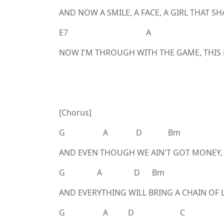
AND NOW A SMILE, A FACE, A GIRL THAT S
E7 A
NOW I'M THROUGH WITH THE GAME, THIS 
[Chorus]
G A D Bm
AND EVEN THOUGH WE AIN'T GOT MONEY, I
G A D Bm
AND EVERYTHING WILL BRING A CHAIN OF 
G A D C