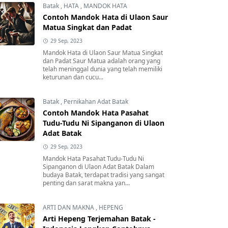
Batak
,
HATA
,
MANDOK HATA
Contoh Mandok Hata di Ulaon Saur
Matua Singkat dan Padat
29 Sep, 2023
Mandok Hata di Ulaon Saur Matua Singkat
dan Padat Saur Matua adalah orang yang
telah meninggal dunia yang telah memiliki
keturunan dan cucu...
Batak
,
Pernikahan Adat Batak
Contoh Mandok Hata Pasahat
Tudu-Tudu Ni Sipanganon di Ulaon
Adat Batak
29 Sep, 2023
Mandok Hata Pasahat Tudu-Tudu Ni
Sipanganon di Ulaon Adat Batak Dalam
budaya Batak, terdapat tradisi yang sangat
penting dan sarat makna yan...
ARTI DAN MAKNA
,
HEPENG
Arti Hepeng Terjemahan Batak -