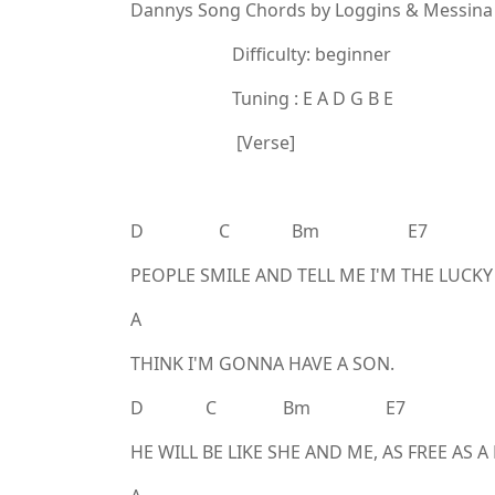
Dannys Song Chords by Loggins & Messina
Difficulty: beginner
Tuning : E A D G B E
[Verse]
D C Bm E7
PEOPLE SMILE AND TELL ME I'M THE LUCKY
A
THINK I'M GONNA HAVE A SON.
D C Bm E7
HE WILL BE LIKE SHE AND ME, AS FREE AS 