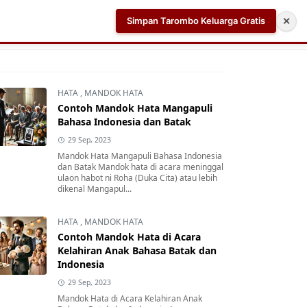
Simpan Tarombo Keluarga Gratis
✕
k
Aplikasi AI Teleprompter dan Pembuat Skrip Video 
HATA
,
MANDOK HATA
Contoh Mandok Hata Mangapuli
Bahasa Indonesia dan Batak
29 Sep, 2023
Mandok Hata Mangapuli Bahasa Indonesia
dan Batak Mandok hata di acara meninggal
ulaon habot ni Roha (Duka Cita) atau lebih
dikenal Mangapul...
HATA
,
MANDOK HATA
Contoh Mandok Hata di Acara
Kelahiran Anak Bahasa Batak dan
Indonesia
29 Sep, 2023
Mandok Hata di Acara Kelahiran Anak