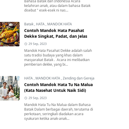
Bahasa Batak dan Indonesia Acara
kelahiran anak, atau dalam bahasa Batak
disebut " esek-esek ni nas...
Batak
,
HATA
,
MANDOK HATA
Contoh Mandok Hata Pasahat
Dekke Singkat, Padat, dan Jelas
29 Sep, 2023
Mandok Hata Pasahat Dekke adalah salah
satu tradisi budaya yang khas dalam
masyarakat Batak . Acara ini melibatkan
pemberian dekke, yang bi...
HATA
,
MANDOK HATA
,
Zending dan Gereja
Contoh Mandok Hata Tu Na Malua
(Kata Nasehat Untuk Naik Sidi)
29 Sep, 2023
Mandok Hata Tu Na Malua dalam Bahasa
Batak Dalam berbagai daerah, terutama di
perkotaan, seringkali diadakan acara
syukuran ketika anak-anak...