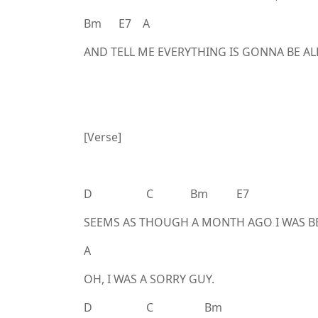
Bm E7 A
AND TELL ME EVERYTHING IS GONNA BE AL
[Verse]
D C Bm E7
SEEMS AS THOUGH A MONTH AGO I WAS BE
A
OH, I WAS A SORRY GUY.
D C Bm