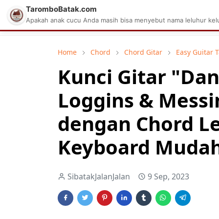
TaromboBatak.com
Matius Celcius Sinaga
Aplikasi Pa
Apakah anak cucu Anda masih bisa menyebut nama leluhur kelu
Home
Chord
Chord Gitar
Easy Guitar 
Kunci Gitar "Da
Loggins & Messin
dengan Chord L
Keyboard Mudah 
SibatakJalanJalan
9 Sep, 2023