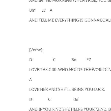
AND IN THE MORNING WHEN I RISE, YOU BR
Bm E7 A
AND TELL ME EVERYTHING IS GONNA BE AL
[Verse]
D C Bm E7
LOVE THE GIRL WHO HOLDS THE WORLD IN A
A
LOVE HER AND SHE'LL BRING YOU LUCK.
D C Bm
AND IF YOU FIND SHE HELPS YOUR MIND, 