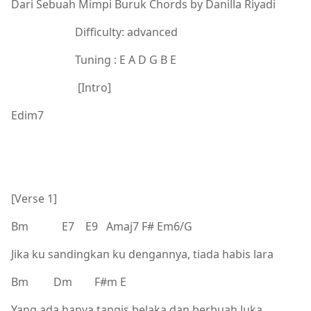
Dari Sebuah Mimpi Buruk Chords by Danilla Riyadi
Difficulty: advanced
Tuning : E A D G B E
[Intro]
Edim7
[Verse 1]
Bm E7 E9 Amaj7 F# Em6/G
Jika ku sandingkan ku dengannya, tiada habis lara
Bm Dm F#m E
Yang ada hanya tangis belaka dan berbuah luka