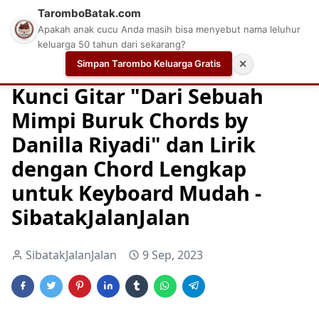
TaromboBatak.com
Apakah anak cucu Anda masih bisa menyebut nama leluhur
keluarga 50 tahun dari sekarang?
Simpan Tarombo Keluarga Gratis
✕
Home
Chord
Chord Gitar
Easy Guitar Tabs
Kunci Gitar "Dari Sebuah
Mimpi Buruk Chords by
Danilla Riyadi" dan Lirik
dengan Chord Lengkap
untuk Keyboard Mudah -
SibatakJalanJalan
SibatakJalanJalan
9 Sep, 2023