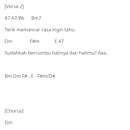
[Verse 2]
A7 A7/Bb Bm7
Terik memancar rasa ingin tahu
Dm F#m E A7
Sudahkah bercumbu hatinya dan hatimu? Aaa..
Bm Dm F# - E - F#m/D#
[Chorus]
Dm