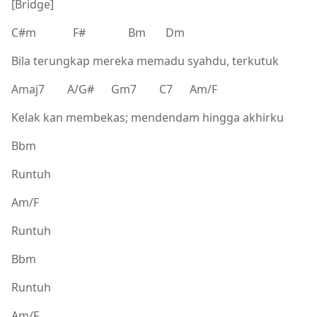
[Bridge]
C#m F# Bm Dm
Bila terungkap mereka memadu syahdu, terkutuk
Amaj7 A/G# Gm7 C7 Am/F
Kelak kan membekas; mendendam hingga akhirku
Bbm
Runtuh
Am/F
Runtuh
Bbm
Runtuh
Am/F