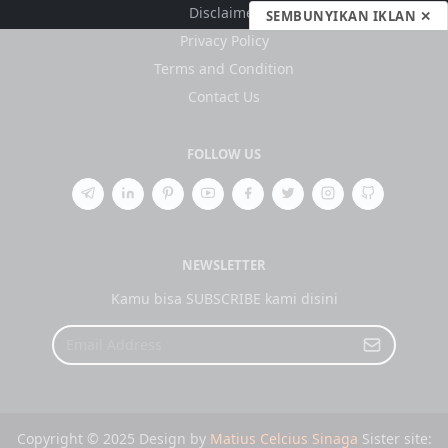
Disclaimer
SEMBUNYIKAN IKLAN ✕
Privacy Policy
Terms and Condition
Contact Us
FOLLOW US
NEWSLETTER
Kamu bisa SUBSCRIBE kami disini
Copyright © 2025 Design by
Matius Celcius Sinaga
Sister site: