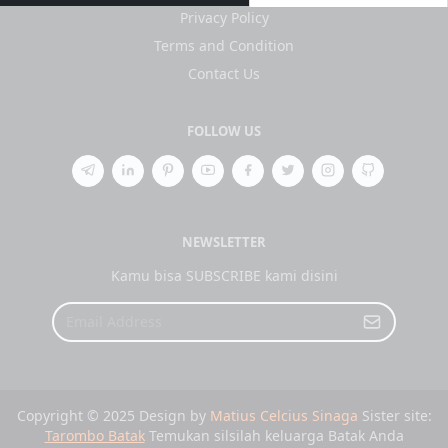
Privacy Policy
Terms and Condition
Contact Us
FOLLOW US
NEWSLETTER
Kamu bisa SUBSCRIBE kami disini
Copyright © 2025 Design by
Matius Celcius Sinaga
Sister site:
Tarombo Batak
Temukan silsilah keluarga Batak Anda