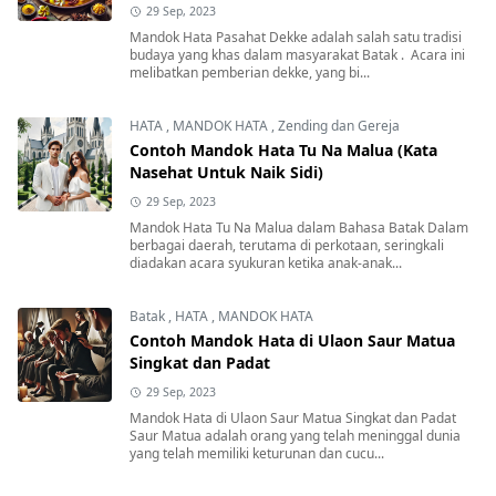
29 Sep, 2023
Mandok Hata Pasahat Dekke adalah salah satu tradisi
budaya yang khas dalam masyarakat Batak . Acara ini
melibatkan pemberian dekke, yang bi...
HATA
,
MANDOK HATA
,
Zending dan Gereja
Contoh Mandok Hata Tu Na Malua (Kata
Nasehat Untuk Naik Sidi)
29 Sep, 2023
Mandok Hata Tu Na Malua dalam Bahasa Batak Dalam
berbagai daerah, terutama di perkotaan, seringkali
diadakan acara syukuran ketika anak-anak...
Batak
,
HATA
,
MANDOK HATA
Contoh Mandok Hata di Ulaon Saur Matua
Singkat dan Padat
29 Sep, 2023
Mandok Hata di Ulaon Saur Matua Singkat dan Padat
Saur Matua adalah orang yang telah meninggal dunia
yang telah memiliki keturunan dan cucu...