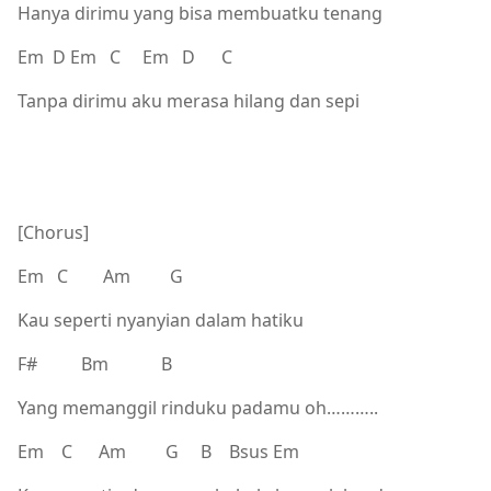
Hanya dirimu yang bisa membuatku tenang
Em D Em C Em D C
Tanpa dirimu aku merasa hilang dan sepi
[Chorus]
Em C Am G
Kau seperti nyanyian dalam hatiku
F# Bm B
Yang memanggil rinduku padamu oh………..
Em C Am G B Bsus Em