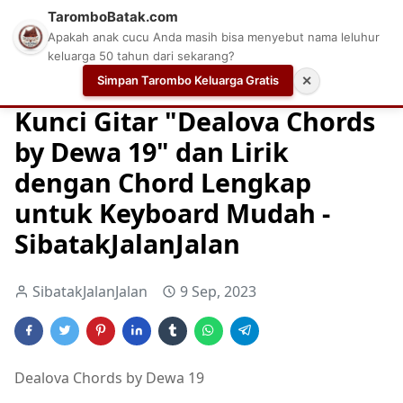
TaromboBatak.com
Apakah anak cucu Anda masih bisa menyebut nama leluhur
keluarga 50 tahun dari sekarang?
Simpan Tarombo Keluarga Gratis
✕
Home
Chord
Chord Gitar
Easy Guitar Tabs
Kunci Gitar "Dealova Chords
by Dewa 19" dan Lirik
dengan Chord Lengkap
untuk Keyboard Mudah -
SibatakJalanJalan
SibatakJalanJalan
9 Sep, 2023
Dealova Chords by Dewa 19