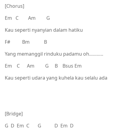
[Chorus]
Em C Am G
Kau seperti nyanyian dalam hatiku
F# Bm B
Yang memanggil rinduku padamu oh………..
Em C Am G B Bsus Em
Kau seperti udara yang kuhela kau selalu ada
[Bridge]
G D Em C G D Em D