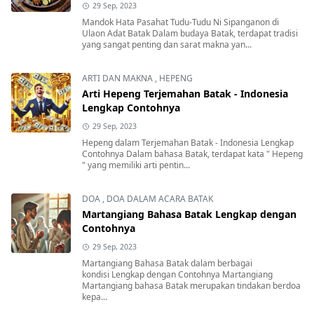
Contoh Mandok Hata Pasahat Tudu-Tudu Ni
Sipanganon di Ulaon Adat Batak
29 Sep, 2023
Mandok Hata Pasahat Tudu-Tudu Ni Sipanganon di
Ulaon Adat Batak Dalam budaya Batak, terdapat tradisi
yang sangat penting dan sarat makna yan...
ARTI DAN MAKNA
,
HEPENG
Arti Hepeng Terjemahan Batak - Indonesia
Lengkap Contohnya
29 Sep, 2023
Hepeng dalam Terjemahan Batak - Indonesia Lengkap
Contohnya Dalam bahasa Batak, terdapat kata " Hepeng
" yang memiliki arti pentin...
DOA
,
DOA DALAM ACARA BATAK
Martangiang Bahasa Batak Lengkap dengan
Contohnya
29 Sep, 2023
Martangiang Bahasa Batak dalam berbagai
kondisi Lengkap dengan Contohnya Martangiang