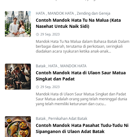
Mandok Hata Pasahat Dekke adalah salah satu tradisi
budaya yang khas dalam masyarakat Batak . Acara ini
melibatkan pemberian dekke, yang bi...
HATA
,
MANDOK HATA
,
Zending dan Gereja
Contoh Mandok Hata Tu Na Malua (Kata
Nasehat Untuk Naik Sidi)
29 Sep, 2023
Mandok Hata Tu Na Malua dalam Bahasa Batak Dalam
berbagai daerah, terutama di perkotaan, seringkali
diadakan acara syukuran ketika anak-anak...
Batak
,
HATA
,
MANDOK HATA
Contoh Mandok Hata di Ulaon Saur Matua
Singkat dan Padat
29 Sep, 2023
Mandok Hata di Ulaon Saur Matua Singkat dan Padat
Saur Matua adalah orang yang telah meninggal dunia
yang telah memiliki keturunan dan cucu...
Batak
,
Pernikahan Adat Batak