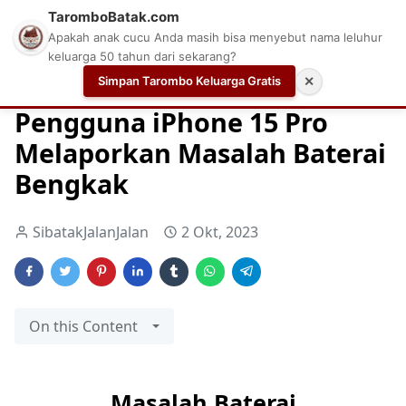
TaromboBatak.com
Apakah anak cucu Anda masih bisa menyebut nama leluhur
keluarga 50 tahun dari sekarang?
Simpan Tarombo Keluarga Gratis
✕
Home
iPhone
IPHONE 15
iPhone Bekas
Pengguna iPhone 15 Pro
Melaporkan Masalah Baterai
Bengkak
SibatakJalanJalan
2 Okt, 2023
On this Content
Masalah Baterai