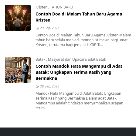
Martangiang bahasa Batak merupakan tindakan berdoa
kepa...
Kristen
,
TAHUN BARU
Contoh Doa di Malam Tahun Baru Agama
Kristen
29 Sep, 2023
Contoh Doa di Malam Tahun Baru Agama Kristen Malam
tahun baru selalu menjadi momen istimewa bagi umat
Kristen, terutama bagi jemaat HKBP. Tr...
Batak
,
Masyarat dan Upacara adat Batak
Contoh Mandok Hata Mangampu di Adat
Batak: Ungkapan Terima Kasih yang
Bermakna
29 Sep, 2023
Mandok Hata Mangampu di Adat Batak: Ungkapan
Terima Kasih yang Bermakna Dalam adat Batak,
Mangampu adalah tindakan menyampaikan ucapan
terim...