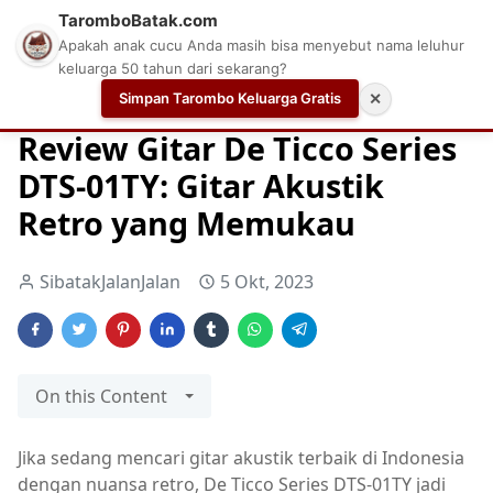
TaromboBatak.com
Apakah anak cucu Anda masih bisa menyebut nama leluhur
keluarga 50 tahun dari sekarang?
Simpan Tarombo Keluarga Gratis
✕
Home
Gitar
REVIEW GITAR
Review Gitar De Ticco Series
DTS-01TY: Gitar Akustik
Retro yang Memukau
SibatakJalanJalan
5 Okt, 2023
On this Content
Jika sedang mencari gitar akustik terbaik di Indonesia
dengan nuansa retro, De Ticco Series DTS-01TY jadi