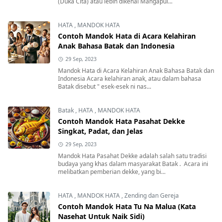
(Duka Cita) atau lebih dikenal Mangapul...
HATA
,
MANDOK HATA
Contoh Mandok Hata di Acara Kelahiran
Anak Bahasa Batak dan Indonesia
29 Sep, 2023
Mandok Hata di Acara Kelahiran Anak Bahasa Batak dan
Indonesia Acara kelahiran anak, atau dalam bahasa
Batak disebut " esek-esek ni nas...
Batak
,
HATA
,
MANDOK HATA
Contoh Mandok Hata Pasahat Dekke
Singkat, Padat, dan Jelas
29 Sep, 2023
Mandok Hata Pasahat Dekke adalah salah satu tradisi
budaya yang khas dalam masyarakat Batak . Acara ini
melibatkan pemberian dekke, yang bi...
HATA
,
MANDOK HATA
,
Zending dan Gereja
Contoh Mandok Hata Tu Na Malua (Kata
Nasehat Untuk Naik Sidi)