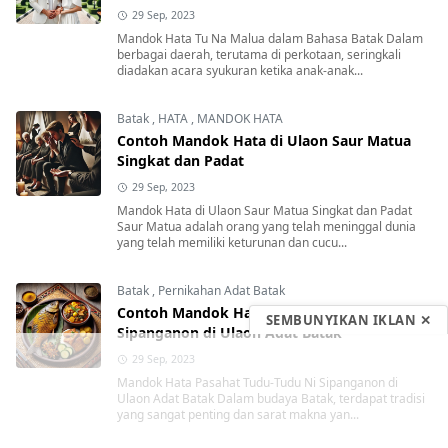
29 Sep, 2023
Mandok Hata Tu Na Malua dalam Bahasa Batak Dalam
berbagai daerah, terutama di perkotaan, seringkali
diadakan acara syukuran ketika anak-anak...
Batak
,
HATA
,
MANDOK HATA
Contoh Mandok Hata di Ulaon Saur Matua
Singkat dan Padat
29 Sep, 2023
Mandok Hata di Ulaon Saur Matua Singkat dan Padat
Saur Matua adalah orang yang telah meninggal dunia
yang telah memiliki keturunan dan cucu...
Batak
,
Pernikahan Adat Batak
Contoh Mandok Hata Pasahat Tudu-Tudu Ni
SEMBUNYIKAN IKLAN ✕
Sipanganon di Ulaon Adat Batak
29 Sep, 2023
Mandok Hata Pasahat Tudu-Tudu Ni Sipanganon di
Ulaon Adat Batak Dalam budaya Batak, terdapat tradisi
yang sangat penting dan sarat makna yan...