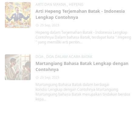
ARTI DAN MAKNA
,
HEPENG
Arti Hepeng Terjemahan Batak - Indonesia
Lengkap Contohnya
29 Sep, 2023
Hepeng dalam Terjemahan Batak - Indonesia Lengkap
Contohnya Dalam bahasa Batak, terdapat kata " Hepeng
" yang memiliki arti pentin...
DOA
,
DOA DALAM ACARA BATAK
Martangiang Bahasa Batak Lengkap dengan
Contohnya
29 Sep, 2023
Martangiang Bahasa Batak dalam berbagai
kondisi Lengkap dengan Contohnya Martangiang
Martangiang bahasa Batak merupakan tindakan berdoa
kepa...
Kristen
,
TAHUN BARU
Contoh Doa di Malam Tahun Baru Agama
Kristen
29 Sep, 2023