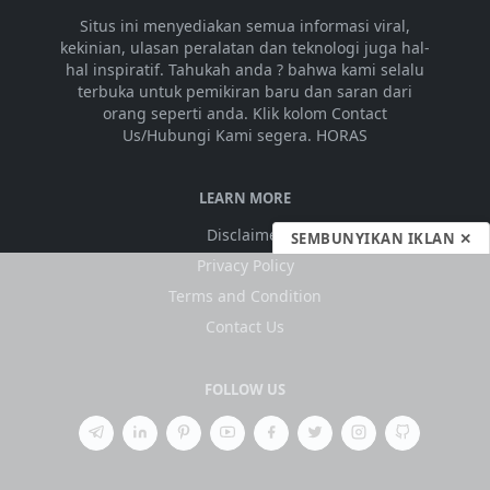
Situs ini menyediakan semua informasi viral,
kekinian, ulasan peralatan dan teknologi juga hal-
hal inspiratif. Tahukah anda ? bahwa kami selalu
terbuka untuk pemikiran baru dan saran dari
orang seperti anda. Klik kolom Contact
Us/Hubungi Kami segera. HORAS
LEARN MORE
Disclaimer
SEMBUNYIKAN IKLAN ✕
Privacy Policy
Terms and Condition
Contact Us
FOLLOW US