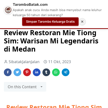
TaromboBatak.com
Apakah anak cucu Anda masih bisa menyebut nama leluhur
keluarga 50 tahun dari sekarang?
Simpan Tarombo Keluarga Gratis
✕
Home
RESTORAN
RESTORAN MEDAN
Review
Review Restoran Mie Tiong
Sim: Warisan Mi Legendaris
di Medan
SibatakJalanJalan
11 Okt, 2023
On this Content
Review Restoran Mie Tiong Sim