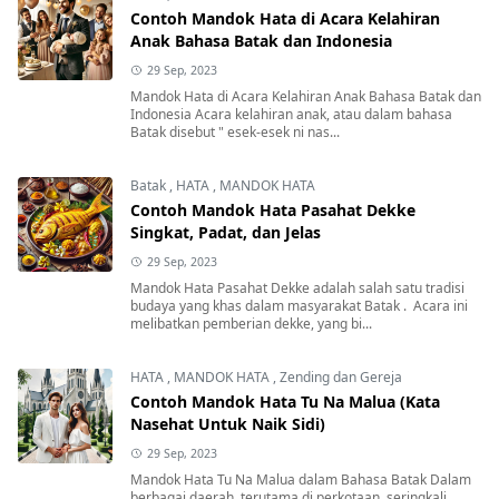
Contoh Mandok Hata di Acara Kelahiran
Anak Bahasa Batak dan Indonesia
29 Sep, 2023
Mandok Hata di Acara Kelahiran Anak Bahasa Batak dan
Indonesia Acara kelahiran anak, atau dalam bahasa
Batak disebut " esek-esek ni nas...
Batak
,
HATA
,
MANDOK HATA
Contoh Mandok Hata Pasahat Dekke
Singkat, Padat, dan Jelas
29 Sep, 2023
Mandok Hata Pasahat Dekke adalah salah satu tradisi
budaya yang khas dalam masyarakat Batak . Acara ini
melibatkan pemberian dekke, yang bi...
HATA
,
MANDOK HATA
,
Zending dan Gereja
Contoh Mandok Hata Tu Na Malua (Kata
Nasehat Untuk Naik Sidi)
29 Sep, 2023
Mandok Hata Tu Na Malua dalam Bahasa Batak Dalam
berbagai daerah, terutama di perkotaan, seringkali