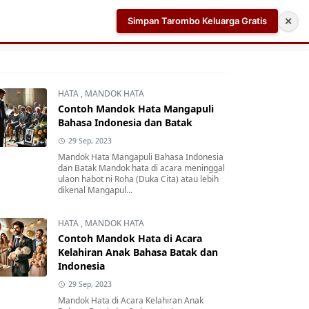
Simpan Tarombo Keluarga Gratis
✕
k
Aplikasi AI Teleprompter dan Pembuat Skrip Video 
HATA
,
MANDOK HATA
Contoh Mandok Hata Mangapuli
Bahasa Indonesia dan Batak
29 Sep, 2023
Mandok Hata Mangapuli Bahasa Indonesia
dan Batak Mandok hata di acara meninggal
ulaon habot ni Roha (Duka Cita) atau lebih
dikenal Mangapul...
HATA
,
MANDOK HATA
Contoh Mandok Hata di Acara
Kelahiran Anak Bahasa Batak dan
Indonesia
29 Sep, 2023
Mandok Hata di Acara Kelahiran Anak