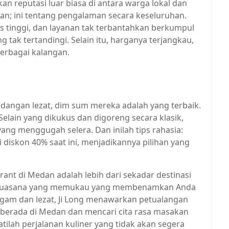
an reputasi luar biasa di antara warga lokal dan
an; ini tentang pengalaman secara keseluruhan.
 tinggi, dan layanan tak terbantahkan berkumpul
ak tertandingi. Selain itu, harganya terjangkau,
erbagai kalangan.
dangan lezat, dim sum mereka adalah yang terbaik.
ain yang dikukus dan digoreng secara klasik,
ng menggugah selera. Dan inilah tips rahasia:
i diskon 40% saat ini, menjadikannya pilihan yang
rant di Medan adalah lebih dari sekadar destinasi
ri suasana yang memukau yang membenamkan Anda
gam dan lezat, Ji Long menawarkan petualangan
nda berada di Medan dan mencari cita rasa masakan
atilah perjalanan kuliner yang tidak akan segera