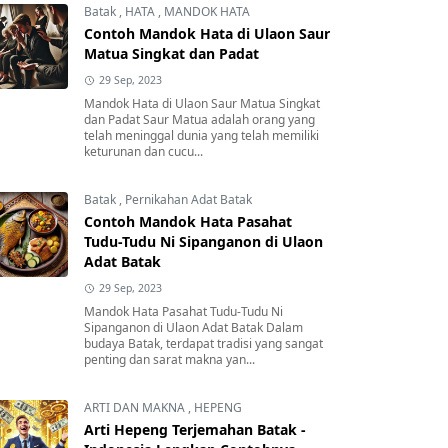
Batak
,
HATA
,
MANDOK HATA
Contoh Mandok Hata di Ulaon Saur
Matua Singkat dan Padat
29 Sep, 2023
Mandok Hata di Ulaon Saur Matua Singkat
dan Padat Saur Matua adalah orang yang
telah meninggal dunia yang telah memiliki
keturunan dan cucu...
Batak
,
Pernikahan Adat Batak
Contoh Mandok Hata Pasahat
Tudu-Tudu Ni Sipanganon di Ulaon
Adat Batak
29 Sep, 2023
Mandok Hata Pasahat Tudu-Tudu Ni
Sipanganon di Ulaon Adat Batak Dalam
budaya Batak, terdapat tradisi yang sangat
penting dan sarat makna yan...
ARTI DAN MAKNA
,
HEPENG
Arti Hepeng Terjemahan Batak -