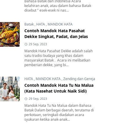
Bahasa Batak dan Indonesia Acara
kelahiran anak, atau dalam bahasa Batak
disebut " esek-esek ni nas...
Batak
,
HATA
,
MANDOK HATA
Contoh Mandok Hata Pasahat
Dekke Singkat, Padat, dan Jelas
29 Sep, 2023
Mandok Hata Pasahat Dekke adalah salah
satu tradisi budaya yang khas dalam
masyarakat Batak . Acara ini melibatkan
pemberian dekke, yang bi...
HATA
,
MANDOK HATA
,
Zending dan Gereja
Contoh Mandok Hata Tu Na Malua
(Kata Nasehat Untuk Naik Sidi)
29 Sep, 2023
Mandok Hata Tu Na Malua dalam Bahasa
Batak Dalam berbagai daerah, terutama di
perkotaan, seringkali diadakan acara
syukuran ketika anak-anak...