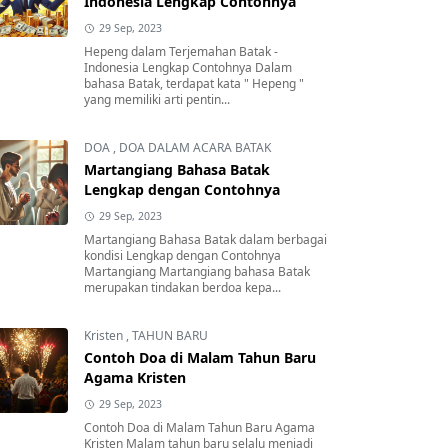
Indonesia Lengkap Contohnya
29 Sep, 2023
Hepeng dalam Terjemahan Batak -
Indonesia Lengkap Contohnya Dalam
bahasa Batak, terdapat kata " Hepeng "
yang memiliki arti pentin...
DOA
,
DOA DALAM ACARA BATAK
Martangiang Bahasa Batak
Lengkap dengan Contohnya
29 Sep, 2023
Martangiang Bahasa Batak dalam berbagai
kondisi Lengkap dengan Contohnya
Martangiang Martangiang bahasa Batak
merupakan tindakan berdoa kepa...
Kristen
,
TAHUN BARU
Contoh Doa di Malam Tahun Baru
Agama Kristen
29 Sep, 2023
Contoh Doa di Malam Tahun Baru Agama
Kristen Malam tahun baru selalu menjadi