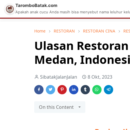
TaromboBatak.com
Matius Celcius Sinaga
Aplikasi Pa
Apakah anak cucu Anda masih bisa menyebut nama leluhur kelu
Home
RESTORAN
RESTORAN CINA
RE
Ulasan Restoran 
Medan, Indones
SibatakJalanJalan
8 Okt, 2023
On this Content