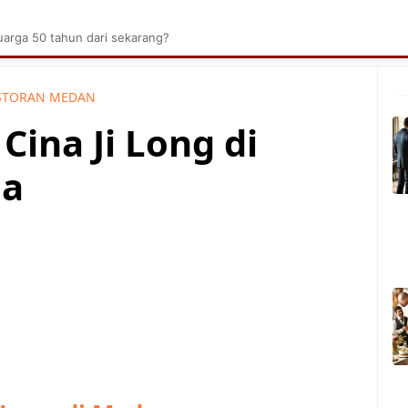
brik Kelapa Sawit
Tarombo Batak
Umpasa Bata
arga 50 tahun dari sekarang?
STORAN MEDAN
Cina Ji Long di
ia