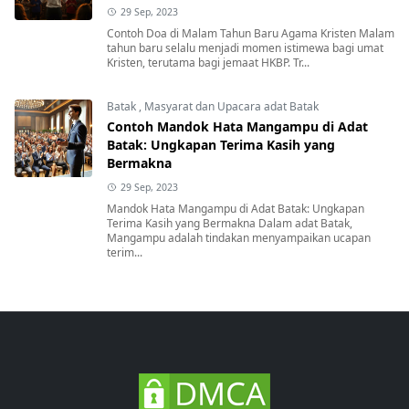
29 Sep, 2023
Contoh Doa di Malam Tahun Baru Agama Kristen Malam
tahun baru selalu menjadi momen istimewa bagi umat
Kristen, terutama bagi jemaat HKBP. Tr...
Batak
,
Masyarat dan Upacara adat Batak
Contoh Mandok Hata Mangampu di Adat
Batak: Ungkapan Terima Kasih yang
Bermakna
29 Sep, 2023
Mandok Hata Mangampu di Adat Batak: Ungkapan
Terima Kasih yang Bermakna Dalam adat Batak,
Mangampu adalah tindakan menyampaikan ucapan
terim...