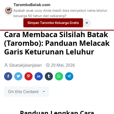
TaromboBatak.com
Apakah anak cucu Anda masih bisa menyebut nama leluhur
keluarga 50 tahun dari sekarang?
Simpan Tarombo Keluarga Gratis
✕
Home
Cara Baca Silsilah Batak
Cara Mengetahui Silsilah
Cara Membaca Silsilah Batak
(Tarombo): Panduan Melacak
Garis Keturunan Leluhur
SibatakJalanJalan
29 Mei, 2026
On this Content
Panduan Lengkap Cara