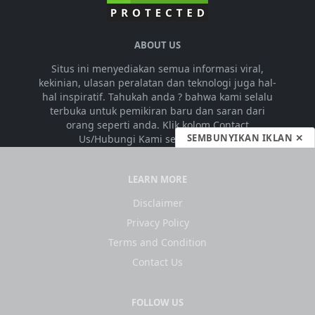
ABOUT US
Situs ini menyediakan semua informasi viral,
kekinian, ulasan peralatan dan teknologi juga hal-
hal inspiratif. Tahukah anda ? bahwa kami selalu
terbuka untuk pemikiran baru dan saran dari
orang seperti anda. Klik kolom Contact
SEMBUNYIKAN IKLAN ✕
Us/Hubungi Kami segera. HORAS
LEARN MORE
Disclaimer
Privacy Policy
Terms and Condition
Contact Us
FOLLOW US