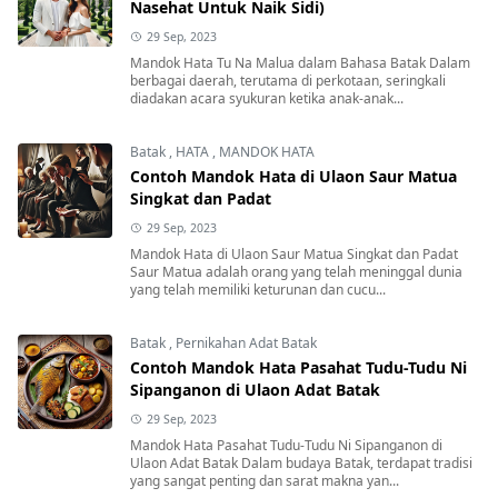
Nasehat Untuk Naik Sidi)
29 Sep, 2023
Mandok Hata Tu Na Malua dalam Bahasa Batak Dalam
berbagai daerah, terutama di perkotaan, seringkali
diadakan acara syukuran ketika anak-anak...
Batak
,
HATA
,
MANDOK HATA
Contoh Mandok Hata di Ulaon Saur Matua
Singkat dan Padat
29 Sep, 2023
Mandok Hata di Ulaon Saur Matua Singkat dan Padat
Saur Matua adalah orang yang telah meninggal dunia
yang telah memiliki keturunan dan cucu...
Batak
,
Pernikahan Adat Batak
Contoh Mandok Hata Pasahat Tudu-Tudu Ni
Sipanganon di Ulaon Adat Batak
29 Sep, 2023
Mandok Hata Pasahat Tudu-Tudu Ni Sipanganon di
Ulaon Adat Batak Dalam budaya Batak, terdapat tradisi
yang sangat penting dan sarat makna yan...