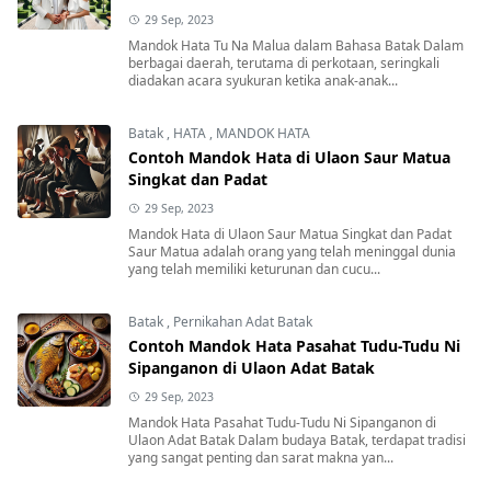
29 Sep, 2023
Mandok Hata Tu Na Malua dalam Bahasa Batak Dalam
berbagai daerah, terutama di perkotaan, seringkali
diadakan acara syukuran ketika anak-anak...
Batak
,
HATA
,
MANDOK HATA
Contoh Mandok Hata di Ulaon Saur Matua
Singkat dan Padat
29 Sep, 2023
Mandok Hata di Ulaon Saur Matua Singkat dan Padat
Saur Matua adalah orang yang telah meninggal dunia
yang telah memiliki keturunan dan cucu...
Batak
,
Pernikahan Adat Batak
Contoh Mandok Hata Pasahat Tudu-Tudu Ni
Sipanganon di Ulaon Adat Batak
29 Sep, 2023
Mandok Hata Pasahat Tudu-Tudu Ni Sipanganon di
Ulaon Adat Batak Dalam budaya Batak, terdapat tradisi
yang sangat penting dan sarat makna yan...