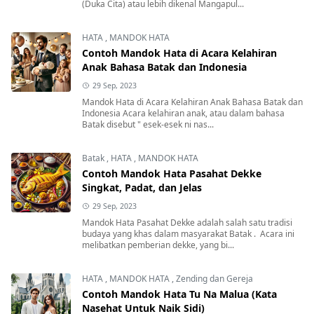
(Duka Cita) atau lebih dikenal Mangapul...
HATA
,
MANDOK HATA
Contoh Mandok Hata di Acara Kelahiran
Anak Bahasa Batak dan Indonesia
29 Sep, 2023
Mandok Hata di Acara Kelahiran Anak Bahasa Batak dan
Indonesia Acara kelahiran anak, atau dalam bahasa
Batak disebut " esek-esek ni nas...
Batak
,
HATA
,
MANDOK HATA
Contoh Mandok Hata Pasahat Dekke
Singkat, Padat, dan Jelas
29 Sep, 2023
Mandok Hata Pasahat Dekke adalah salah satu tradisi
budaya yang khas dalam masyarakat Batak . Acara ini
melibatkan pemberian dekke, yang bi...
HATA
,
MANDOK HATA
,
Zending dan Gereja
Contoh Mandok Hata Tu Na Malua (Kata
Nasehat Untuk Naik Sidi)