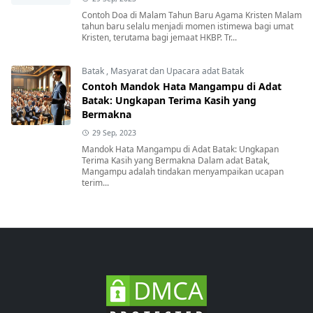
Contoh Doa di Malam Tahun Baru Agama Kristen Malam
tahun baru selalu menjadi momen istimewa bagi umat
Kristen, terutama bagi jemaat HKBP. Tr...
Batak
,
Masyarat dan Upacara adat Batak
Contoh Mandok Hata Mangampu di Adat
Batak: Ungkapan Terima Kasih yang
Bermakna
29 Sep, 2023
Mandok Hata Mangampu di Adat Batak: Ungkapan
Terima Kasih yang Bermakna Dalam adat Batak,
Mangampu adalah tindakan menyampaikan ucapan
terim...