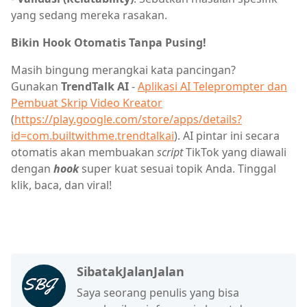
yang sedang mereka rasakan.
Bikin Hook Otomatis Tanpa Pusing!
Masih bingung merangkai kata pancingan?
Gunakan
TrendTalk AI
-
Aplikasi AI Teleprompter dan
Pembuat Skrip Video Kreator
(
https://play.google.com/store/apps/details?
id=com.builtwithme.trendtalkai
). AI pintar ini secara
otomatis akan membuakan
script
TikTok yang diawali
dengan
hook
super kuat sesuai topik Anda. Tinggal
klik, baca, dan viral!
SibatakJalanJalan
Saya seorang penulis yang bisa