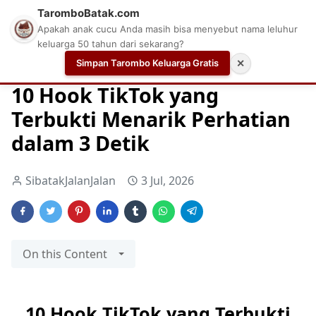
TaromboBatak.com
Apakah anak cucu Anda masih bisa menyebut nama leluhur
keluarga 50 tahun dari sekarang?
Simpan Tarombo Keluarga Gratis
✕
Home
hook tiktok
kalimat pembuka tiktok
opening tik
10 Hook TikTok yang
Terbukti Menarik Perhatian
dalam 3 Detik
SibatakJalanJalan
3 Jul, 2026
On this Content
10 Hook TikTok yang Terbukti