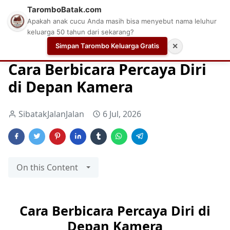
TaromboBatak.com
Apakah anak cucu Anda masih bisa menyebut nama leluhur
keluarga 50 tahun dari sekarang?
Simpan Tarombo Keluarga Gratis
✕
Home
mengatasi gugup
percaya diri bicara
percaya 
Cara Berbicara Percaya Diri
di Depan Kamera
SibatakJalanJalan
6 Jul, 2026
On this Content
Cara Berbicara Percaya Diri di
Depan Kamera