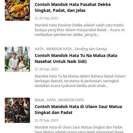
Contoh Mandok Hata Pasahat Dekke
Singkat, Padat, dan Jelas
29 Sep, 2023
Mandok Hata Pasahat Dekke adalah salah satu tradisi
budaya yang khas dalam masyarakat Batak . Acara ini
melibatkan pemberian dekke, yang bi...
HATA
,
MANDOK HATA
,
Zending dan Gereja
Contoh Mandok Hata Tu Na Malua (Kata
Nasehat Untuk Naik Sidi)
29 Sep, 2023
Mandok Hata Tu Na Malua dalam Bahasa Batak Dalam
berbagai daerah, terutama di perkotaan, seringkali
diadakan acara syukuran ketika anak-anak...
Batak
,
HATA
,
MANDOK HATA
Contoh Mandok Hata di Ulaon Saur Matua
Singkat dan Padat
29 Sep, 2023
Mandok Hata di Ulaon Saur Matua Singkat dan Padat
Saur Matua adalah orang yang telah meninggal dunia