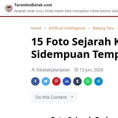
TaromboBatak.com
Matius Celcius Sinaga
Aplikasi Pa
Apakah anak cucu Anda masih bisa menyebut nama leluhur kelu
Home
Artificial Intelligence
Batang Toru
15 Foto Sejarah
Sidempuan Temp
SibatakJalanJalan
12 Jun, 2020
On this Content