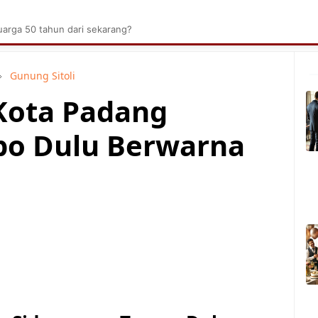
brik Kelapa Sawit
Tarombo Batak
Umpasa Bata
arga 50 tahun dari sekarang?
Gunung Sitoli
 Kota Padang
o Dulu Berwarna