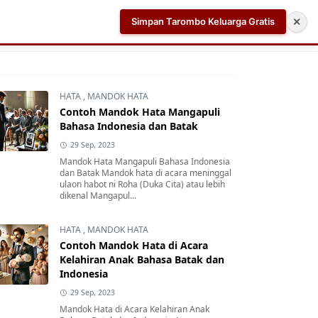
Simpan Tarombo Keluarga Gratis
✕
k
Aplikasi AI Teleprompter dan Pembuat Skrip Video 
HATA
,
MANDOK HATA
Contoh Mandok Hata Mangapuli
Bahasa Indonesia dan Batak
29 Sep, 2023
Mandok Hata Mangapuli Bahasa Indonesia
dan Batak Mandok hata di acara meninggal
ulaon habot ni Roha (Duka Cita) atau lebih
dikenal Mangapul...
HATA
,
MANDOK HATA
Contoh Mandok Hata di Acara
Kelahiran Anak Bahasa Batak dan
Indonesia
29 Sep, 2023
Mandok Hata di Acara Kelahiran Anak