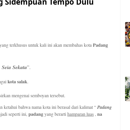
ng Sidempuan Tempo Dulu
Padang
n yang terkhusus untuk kali ini akan membahas kota
 Seia Sekata
”.
kota salak
agai
.
fsirkan mengenai semboyan tersebut.
an ketahui bahwa nama kota ini berasal dari kalimat “
Padang
padang
na
adi seperti ini,
yang berarti
hamparan luas
,