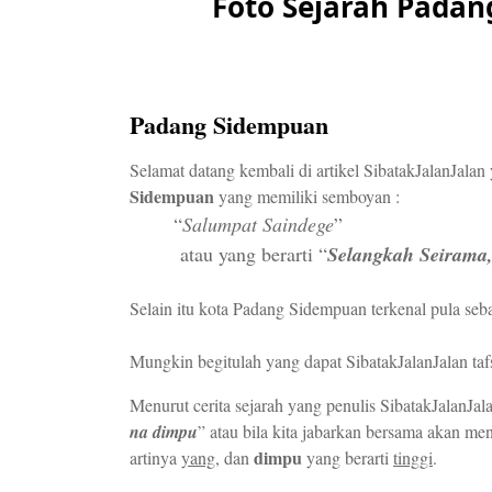
Foto Sejarah Pada
Padang Sidempuan
Selamat datang kembali di artikel SibatakJalanJala
Sidempuan
yang memiliki semboyan :
“
Salumpat Saindege
”
atau yang berarti “
Selangkah Seirama,
Selain itu kota Padang Sidempuan terkenal pula seb
Mungkin begitulah yang dapat SibatakJalanJalan ta
Menurut cerita sejarah yang penulis SibatakJalanJal
na dimpu
” atau bila kita jabarkan bersama akan menj
dimpu
artinya
­yang
, dan
yang berarti
tinggi
.