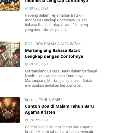
Indonesia Lengkap Contohnya
29 Sep, 2023
Hepeng dalam Terjemahan Batak -
Indonesia Lengkap Contohnya Dalam
bahasa Batak, terdapat kata " Hepeng "
yang memiliki arti pentin...
DOA
,
DOA DALAM ACARA BATAK
Martangiang Bahasa Batak
Lengkap dengan Contohnya
29 Sep, 2023
Martangiang Bahasa Batak dalam berbagai
kondisi Lengkap dengan Contohnya
Martangiang Martangiang bahasa Batak
merupakan tindakan berdoa kepa...
Kristen
,
TAHUN BARU
Contoh Doa di Malam Tahun Baru
Agama Kristen
29 Sep, 2023
Contoh Doa di Malam Tahun Baru Agama
Kristen Malam tahun baru selalu menjadi