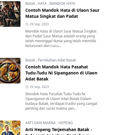
Batak
,
HATA
,
MANDOK HATA
Contoh Mandok Hata di Ulaon Saur
Matua Singkat dan Padat
29 Sep, 2023
Mandok Hata di Ulaon Saur Matua Singkat
dan Padat Saur Matua adalah orang yang
telah meninggal dunia yang telah memiliki
keturunan dan cucu...
Batak
,
Pernikahan Adat Batak
Contoh Mandok Hata Pasahat
Tudu-Tudu Ni Sipanganon di Ulaon
Adat Batak
29 Sep, 2023
Mandok Hata Pasahat Tudu-Tudu Ni
Sipanganon di Ulaon Adat Batak Dalam
budaya Batak, terdapat tradisi yang sangat
penting dan sarat makna yan...
ARTI DAN MAKNA
,
HEPENG
Arti Hepeng Terjemahan Batak -