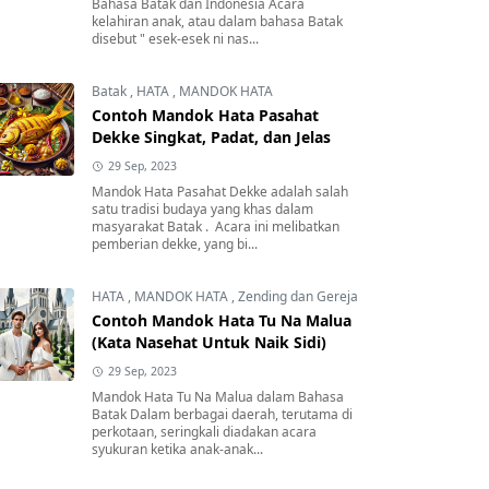
Bahasa Batak dan Indonesia Acara
kelahiran anak, atau dalam bahasa Batak
disebut " esek-esek ni nas...
Batak
,
HATA
,
MANDOK HATA
Contoh Mandok Hata Pasahat
Dekke Singkat, Padat, dan Jelas
29 Sep, 2023
Mandok Hata Pasahat Dekke adalah salah
satu tradisi budaya yang khas dalam
masyarakat Batak . Acara ini melibatkan
pemberian dekke, yang bi...
HATA
,
MANDOK HATA
,
Zending dan Gereja
Contoh Mandok Hata Tu Na Malua
(Kata Nasehat Untuk Naik Sidi)
29 Sep, 2023
Mandok Hata Tu Na Malua dalam Bahasa
Batak Dalam berbagai daerah, terutama di
perkotaan, seringkali diadakan acara
syukuran ketika anak-anak...