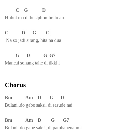
C G D
Huhut ma di husiphon ho tu au
C D G C
Na so jadi sirang, hita na dua
G D G G7
Mancai sonang tahe di tikki i
Chorus
Bm Am D G D
Bulani..do gabe saksi, di sasude nai
Bm Am D G G7
Bulani..do gabe saksi, di pambahenanmi