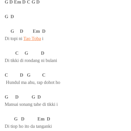
G D Em D C G D
G D
G D Em D
Di topi ni
Tao Toba
i
C G D
Di tikki di rondang ni bulani
C D G C
Hundul ma ahu, rap dohot ho
G D G D
Mansai sonang tahe di tikki i
G D Em D
Di tiop ho ito da tanganki