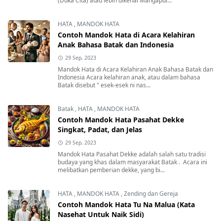
(Duka Cita) atau lebih dikenal Mangapul...
HATA
,
MANDOK HATA
Contoh Mandok Hata di Acara Kelahiran
Anak Bahasa Batak dan Indonesia
29 Sep, 2023
Mandok Hata di Acara Kelahiran Anak Bahasa Batak dan
Indonesia Acara kelahiran anak, atau dalam bahasa
Batak disebut " esek-esek ni nas...
Batak
,
HATA
,
MANDOK HATA
Contoh Mandok Hata Pasahat Dekke
Singkat, Padat, dan Jelas
29 Sep, 2023
Mandok Hata Pasahat Dekke adalah salah satu tradisi
budaya yang khas dalam masyarakat Batak . Acara ini
melibatkan pemberian dekke, yang bi...
HATA
,
MANDOK HATA
,
Zending dan Gereja
Contoh Mandok Hata Tu Na Malua (Kata
Nasehat Untuk Naik Sidi)