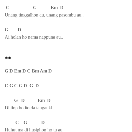
C G Em D
Unang tinggalhon au, unang pasombu au..
G D
Ai holan ho nama nappuna au..
**
G D Em D C Bm Am D
C G C G D G D
G D Em D
Di tiop ho ito da tanganki
C G D
Huhut ma di husiphon ho tu au