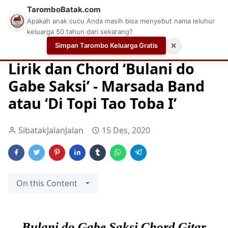
TaromboBatak.com
Apakah anak cucu Anda masih bisa menyebut nama leluhur
keluarga 50 tahun dari sekarang?
Simpan Tarombo Keluarga Gratis
✕
Home
Chord Gitar
Chord gitar mudah pemula
Chord 
Lirik dan Chord ‘Bulani do
Gabe Saksi’ - Marsada Band
atau ‘Di Topi Tao Toba I’
SibatakJalanJalan
15 Des, 2020
On this Content
Bulani do Gabe Saksi Chord Gitar