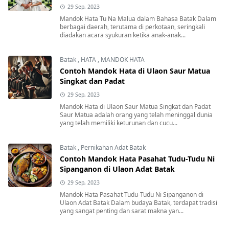
29 Sep, 2023
Mandok Hata Tu Na Malua dalam Bahasa Batak Dalam
berbagai daerah, terutama di perkotaan, seringkali
diadakan acara syukuran ketika anak-anak...
Batak
,
HATA
,
MANDOK HATA
Contoh Mandok Hata di Ulaon Saur Matua
Singkat dan Padat
29 Sep, 2023
Mandok Hata di Ulaon Saur Matua Singkat dan Padat
Saur Matua adalah orang yang telah meninggal dunia
yang telah memiliki keturunan dan cucu...
Batak
,
Pernikahan Adat Batak
Contoh Mandok Hata Pasahat Tudu-Tudu Ni
Sipanganon di Ulaon Adat Batak
29 Sep, 2023
Mandok Hata Pasahat Tudu-Tudu Ni Sipanganon di
Ulaon Adat Batak Dalam budaya Batak, terdapat tradisi
yang sangat penting dan sarat makna yan...