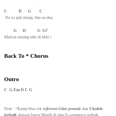
C D G C
Na so jadi sirang, hita na dua
G D G G7
Mancai sonang tahe di tikki i
Back To * Chorus
Outro
C G Em D C G
Ukulele
Note : *Kamu bisa cek
referensi Gitar pemula
dan
terbaik
dengan harga Murah di situs E-commerce terbaik