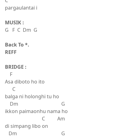
C
pargaulantai i
MUSIK :
G F C Dm G
Back To *.
REFF
BRIDGE :
F
Asa diboto ho ito
C
balga ni holonghi tu ho
Dm G
ikkon paimaonhu nama ho
C Am
di simpang libo on
Dm G