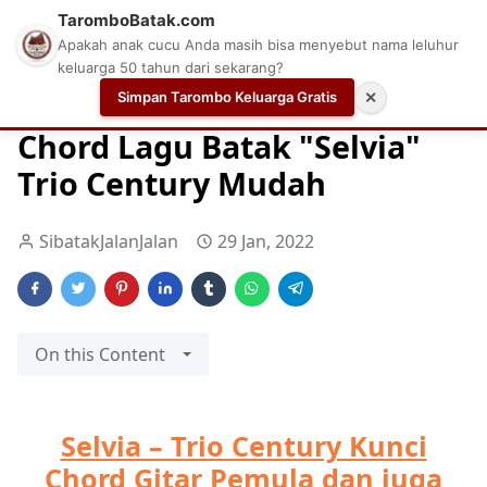
TaromboBatak.com
Apakah anak cucu Anda masih bisa menyebut nama leluhur
keluarga 50 tahun dari sekarang?
Simpan Tarombo Keluarga Gratis
✕
Home
Chord Gitar
Chord Gitar 2022
Chord gitar mud
Chord Lagu Batak "Selvia"
Trio Century Mudah
SibatakJalanJalan
29 Jan, 2022
On this Content
Selvia – Trio Century Kunci
Chord Gitar Pemula dan juga