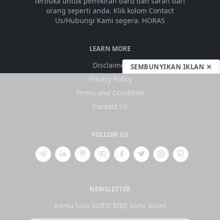
terbuka untuk pemikiran baru dan saran dari
orang seperti anda. Klik kolom Contact
Us/Hubungi Kami segera. HORAS
LEARN MORE
Disclaimer
SEMBUNYIKAN IKLAN ✕
Privacy Policy
Terms and Condition
Contact Us
FOLLOW US
NEWSLETTER
Kamu bisa SUBSCRIBE kami disini