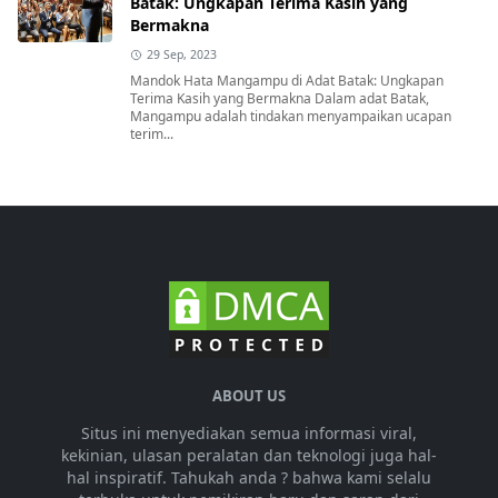
Batak: Ungkapan Terima Kasih yang
Bermakna
29 Sep, 2023
Mandok Hata Mangampu di Adat Batak: Ungkapan
Terima Kasih yang Bermakna Dalam adat Batak,
Mangampu adalah tindakan menyampaikan ucapan
terim...
ABOUT US
Situs ini menyediakan semua informasi viral,
kekinian, ulasan peralatan dan teknologi juga hal-
hal inspiratif. Tahukah anda ? bahwa kami selalu