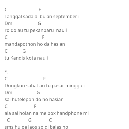
C F
Tanggal sada di bulan september i
Dm G
ro do au tu pekanbaru nauli
C F
mandapothon ho da hasian
C G
tu Kandis kota nauli
*.
C F
Dungkon sahat au tu pasar minggu i
Dm G
sai hutelepon do ho hasian
C F
ala sai holan na melbox handphone mi
C G C
sms hu pe laos so di balas ho