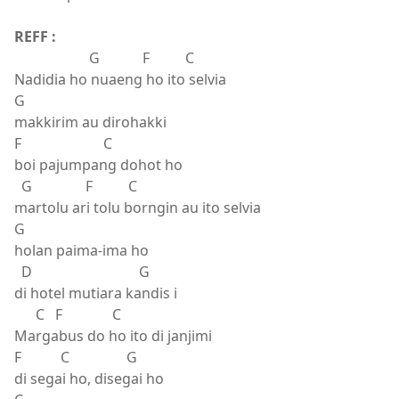
REFF :
G F C
Nadidia ho nuaeng ho ito selvia
G
makkirim au dirohakki
F C
boi pajumpang dohot ho
G F C
martolu ari tolu borngin au ito selvia
G
holan paima-ima ho
D G
di hotel mutiara kandis i
C F C
Margabus do ho ito di janjimi
F C G
di segai ho, disegai ho