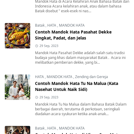
Mandok Hata di Acara Kelahiran Anak Bahasa Batak dan
Indonesia Acara kelahiran anak, atau dalam bahasa
Batak disebut " esek-esek ni nas...
Batak
,
HATA
,
MANDOK HATA
Contoh Mandok Hata Pasahat Dekke
Singkat, Padat, dan Jelas
29 Sep, 2023
Mandok Hata Pasahat Dekke adalah salah satu tradisi
budaya yang khas dalam masyarakat Batak . Acara ini
melibatkan pemberian dekke, yang bi...
HATA
,
MANDOK HATA
,
Zending dan Gereja
Contoh Mandok Hata Tu Na Malua (Kata
Nasehat Untuk Naik Sidi)
29 Sep, 2023
Mandok Hata Tu Na Malua dalam Bahasa Batak Dalam
berbagai daerah, terutama di perkotaan, seringkali
diadakan acara syukuran ketika anak-anak...
Batak
,
HATA
,
MANDOK HATA