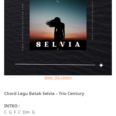
Selvia - Trio Century
Chord Lagu Batak Selvia – Trio Century
INTRO :
C G F C Dm G