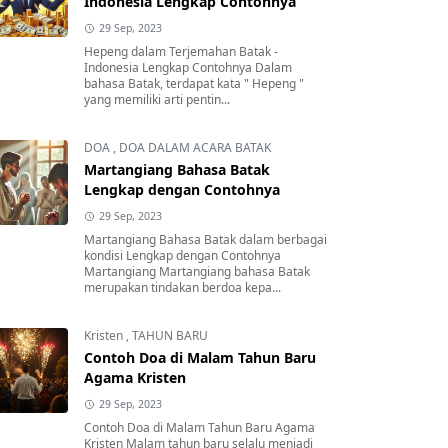
Indonesia Lengkap Contohnya
29 Sep, 2023
Hepeng dalam Terjemahan Batak -
Indonesia Lengkap Contohnya Dalam
bahasa Batak, terdapat kata " Hepeng "
yang memiliki arti pentin...
DOA
,
DOA DALAM ACARA BATAK
Martangiang Bahasa Batak
Lengkap dengan Contohnya
29 Sep, 2023
Martangiang Bahasa Batak dalam berbagai
kondisi Lengkap dengan Contohnya
Martangiang Martangiang bahasa Batak
merupakan tindakan berdoa kepa...
Kristen
,
TAHUN BARU
Contoh Doa di Malam Tahun Baru
Agama Kristen
29 Sep, 2023
Contoh Doa di Malam Tahun Baru Agama
Kristen Malam tahun baru selalu menjadi