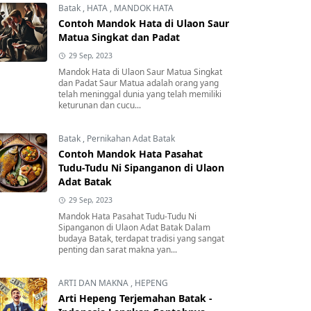
Batak
,
HATA
,
MANDOK HATA
Contoh Mandok Hata di Ulaon Saur
Matua Singkat dan Padat
29 Sep, 2023
Mandok Hata di Ulaon Saur Matua Singkat
dan Padat Saur Matua adalah orang yang
telah meninggal dunia yang telah memiliki
keturunan dan cucu...
Batak
,
Pernikahan Adat Batak
Contoh Mandok Hata Pasahat
Tudu-Tudu Ni Sipanganon di Ulaon
Adat Batak
29 Sep, 2023
Mandok Hata Pasahat Tudu-Tudu Ni
Sipanganon di Ulaon Adat Batak Dalam
budaya Batak, terdapat tradisi yang sangat
penting dan sarat makna yan...
ARTI DAN MAKNA
,
HEPENG
Arti Hepeng Terjemahan Batak -