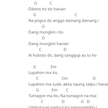
G C
Diboto ho do hasian
G C
Na pogos do anggo damang dainang i
G
Dang mungkin i ito
D
Dang mungkin hasian
C D
Ai huboto do, dang sanggup au tu ho
G Em
Lupahon ma ito,
C Cm D
Lupahon ma sude, akka naung salpu i hasi
G Em C
Tumagon ma ito, Na tumagon na mai
C D G D
Umbulusan nama lului panggantikki i..