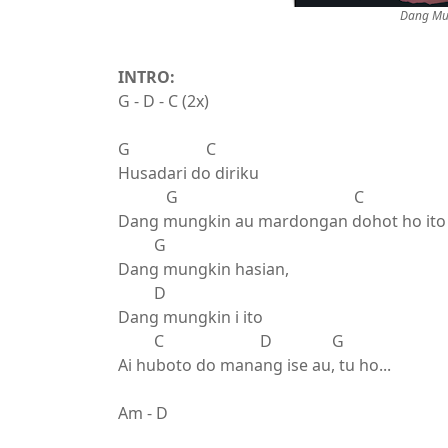
Dang Mun
INTRO:
G - D - C (2x)
G C
Husadari do diriku
G C
Dang mungkin au mardongan dohot ho ito
G
Dang mungkin hasian,
D
Dang mungkin i ito
C D G
Ai huboto do manang ise au, tu ho...
Am - D