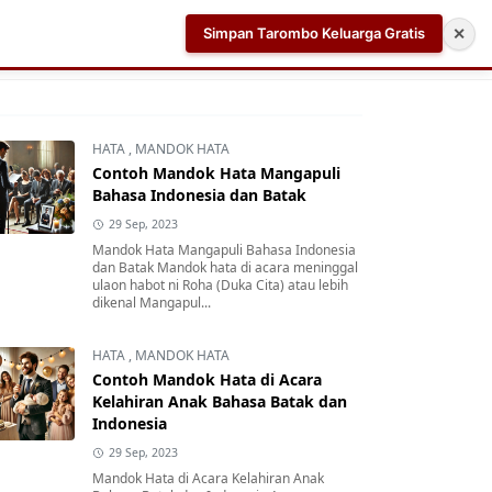
Simpan Tarombo Keluarga Gratis
✕
k
Aplikasi AI Teleprompter dan Pembuat Skrip Video 
HATA
,
MANDOK HATA
Contoh Mandok Hata Mangapuli
Bahasa Indonesia dan Batak
29 Sep, 2023
Mandok Hata Mangapuli Bahasa Indonesia
dan Batak Mandok hata di acara meninggal
ulaon habot ni Roha (Duka Cita) atau lebih
dikenal Mangapul...
HATA
,
MANDOK HATA
Contoh Mandok Hata di Acara
Kelahiran Anak Bahasa Batak dan
Indonesia
29 Sep, 2023
Mandok Hata di Acara Kelahiran Anak