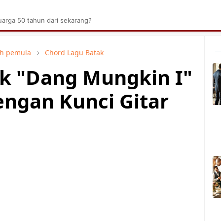
brik Kelapa Sawit
Tarombo Batak
Umpasa Bata
arga 50 tahun dari sekarang?
ah pemula
Chord Lagu Batak
k "Dang Mungkin I"
engan Kunci Gitar