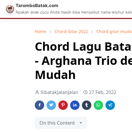
TaromboBatak.com
Matius Celcius Sinaga
Aplikasi Pa
Apakah anak cucu Anda masih bisa menyebut nama leluhur kelu
Home
Chord Gitar 2022
Chord gitar mud
Chord Lagu Bata
- Arghana Trio d
Mudah
SibatakJalanJalan
27 Feb, 2022
On this Content