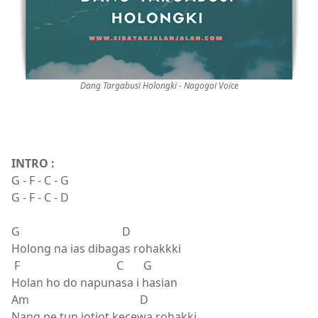
Dang Targabusi Holongki - Nagogoi Voice
INTRO :
G - F - C - G
G - F - C - D
G D
Holong na ias dibagas rohakkki
F C G
Holan ho do napunasa i hasian
Am D
Nang pe tun jotjot kecewa rohakki