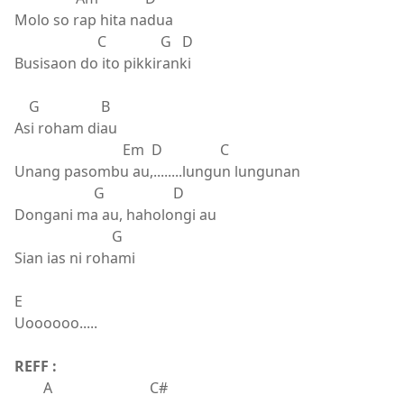
Molo so rap hita nadua
C G D
Busisaon do ito pikkiranki
G B
Asi roham diau
Em D C
Unang pasombu au,........lungun lungunan
G D
Dongani ma au, haholongi au
G
Sian ias ni rohami
E
Uoooooo.....
REFF :
A C#