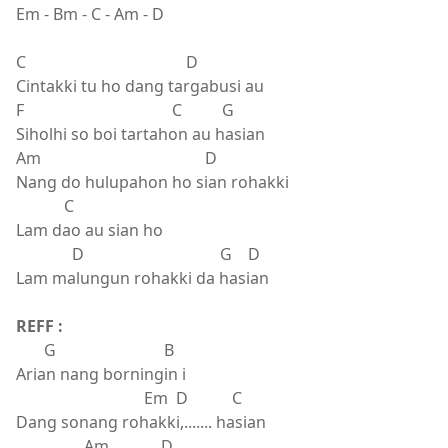
Em - Bm - C - Am - D
C D
Cintakki tu ho dang targabusi au
F C G
Siholhi so boi tartahon au hasian
Am D
Nang do hulupahon ho sian rohakki
C
Lam dao au sian ho
D G D
Lam malungun rohakki da hasian
REFF :
G B
Arian nang borningin i
Em D C
Dang sonang rohakki,....... hasian
Am D