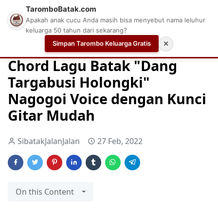
TaromboBatak.com
Apakah anak cucu Anda masih bisa menyebut nama leluhur
keluarga 50 tahun dari sekarang?
Simpan Tarombo Keluarga Gratis
✕
Home
Chord Gitar 2021
Chord gitar mudah pemula
C
Chord Lagu Batak "Dang
Targabusi Holongki"
Nagogoi Voice dengan Kunci
Gitar Mudah
SibatakJalanJalan
27 Feb, 2022
On this Content