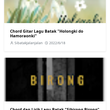
Chord Gitar Lagu Batak "Holongki do
Hamoraonki"
SibatakJalanJalan
2022/6/18
Chord dan Lirik Lagu Batak "Sibirong Birong"