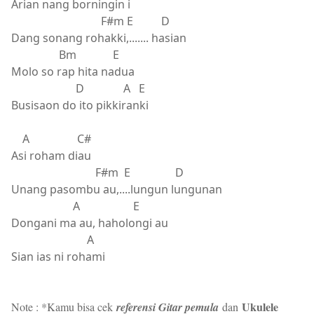
Arian nang borningin i
F#m E D
Dang sonang rohakki,....... hasian
Bm E
Molo so rap hita nadua
D A E
Busisaon do ito pikkiranki
A C#
Asi roham diau
F#m E D
Unang pasombu au,....lungun lungunan
A E
Dongani ma au, haholongi au
A
Sian ias ni rohami
Ukulele
Note : *Kamu bisa cek
referensi Gitar pemula
dan