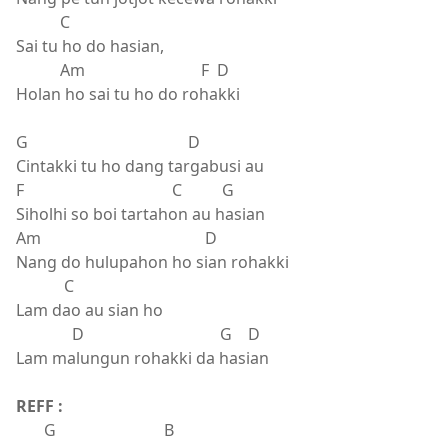
C
Sai tu ho do hasian,
Am F D
Holan ho sai tu ho do rohakki
G D
Cintakki tu ho dang targabusi au
F C G
Siholhi so boi tartahon au hasian
Am D
Nang do hulupahon ho sian rohakki
C
Lam dao au sian ho
D G D
Lam malungun rohakki da hasian
REFF :
G B