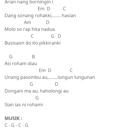
Arian nang borningin i
Em D C
Dang sonang rohakki,....... hasian
Am D
Molo so rap hita nadua
C G D
Busisaon do ito pikkiranki
G B
Asi roham diau
Em D C
Unang pasombu au,........lungun lungunan
G D
Dongani ma au, haholongi au
G
Sian ias ni rohami
MUSIK :
C - G - C - G