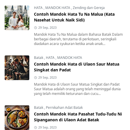
HATA
,
MANDOK HATA
,
Zending dan Gereja
Contoh Mandok Hata Tu Na Malua (Kata
Nasehat Untuk Naik Sidi)
29 Sep, 2023
Mandok Hata Tu Na Malua dalam Bahasa Batak Dalam
berbagai daerah, terutama di perkotaan, seringkali
diadakan acara syukuran ketika anak-anak...
Batak
,
HATA
,
MANDOK HATA
Contoh Mandok Hata di Ulaon Saur Matua
Singkat dan Padat
29 Sep, 2023
Mandok Hata di Ulaon Saur Matua Singkat dan Padat
Saur Matua adalah orang yang telah meninggal dunia
yang telah memiliki keturunan dan cucu...
Batak
,
Pernikahan Adat Batak
Contoh Mandok Hata Pasahat Tudu-Tudu Ni
Sipanganon di Ulaon Adat Batak
29 Sep, 2023