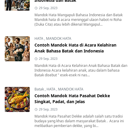
Indonesia dan Batak
29 Sep, 2023
Mandok Hata Mangapuli Bahasa Indonesia dan Batak
Mandok hata di acara meninggal ulaon habot ni Roha
(Duka Cita) atau lebih dikenal Mangapul...
HATA
,
MANDOK HATA
Contoh Mandok Hata di Acara Kelahiran
Anak Bahasa Batak dan Indonesia
29 Sep, 2023
Mandok Hata di Acara Kelahiran Anak Bahasa Batak dan
Indonesia Acara kelahiran anak, atau dalam bahasa
Batak disebut " esek-esek ni nas...
Batak
,
HATA
,
MANDOK HATA
Contoh Mandok Hata Pasahat Dekke
Singkat, Padat, dan Jelas
29 Sep, 2023
Mandok Hata Pasahat Dekke adalah salah satu tradisi
budaya yang khas dalam masyarakat Batak . Acara ini
melibatkan pemberian dekke, yang bi...