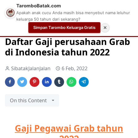
TaromboBatak.com
Apakah anak cucu Anda masih bisa menyebut nama leluhur
keluarga 50 tahun dari sekarang?
Simpan Tarombo Keluarga Gratis
✕
Home
Aplikasi Cek Gaji
Cek Gaji
Daftar Gaji Karyawan
Daftar Gaji perusahaan Grab
di Indonesia tahun 2022
SibatakJalanJalan
6 Feb, 2022
On this Content
Gaji Pegawai Grab tahun