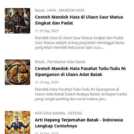
Batak
,
HATA
,
MANDOK HATA
Contoh Mandok Hata di Ulaon Saur Matua
Singkat dan Padat
29 Sep, 2023
Mandok Hata di Ulaon Saur Matua Singkat dan Padat
Saur Matua adalah orang yang telah meninggal dunia
yang telah memiliki keturunan dan cucu...
Batak
,
Pernikahan Adat Batak
Contoh Mandok Hata Pasahat Tudu-Tudu Ni
Sipanganon di Ulaon Adat Batak
29 Sep, 2023
Mandok Hata Pasahat Tudu-Tudu Ni Sipanganon di
Ulaon Adat Batak Dalam budaya Batak, terdapat tradisi
yang sangat penting dan sarat makna yan...
ARTI DAN MAKNA
,
HEPENG
Arti Hepeng Terjemahan Batak - Indonesia
Lengkap Contohnya
29 Sep, 2023