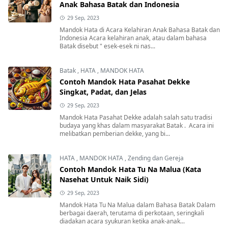
Anak Bahasa Batak dan Indonesia
29 Sep, 2023
Mandok Hata di Acara Kelahiran Anak Bahasa Batak dan
Indonesia Acara kelahiran anak, atau dalam bahasa
Batak disebut " esek-esek ni nas...
Batak
,
HATA
,
MANDOK HATA
Contoh Mandok Hata Pasahat Dekke
Singkat, Padat, dan Jelas
29 Sep, 2023
Mandok Hata Pasahat Dekke adalah salah satu tradisi
budaya yang khas dalam masyarakat Batak . Acara ini
melibatkan pemberian dekke, yang bi...
HATA
,
MANDOK HATA
,
Zending dan Gereja
Contoh Mandok Hata Tu Na Malua (Kata
Nasehat Untuk Naik Sidi)
29 Sep, 2023
Mandok Hata Tu Na Malua dalam Bahasa Batak Dalam
berbagai daerah, terutama di perkotaan, seringkali
diadakan acara syukuran ketika anak-anak...