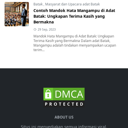
Batak
,
Masyarat dan Upacara adat Batak
Contoh Mandok Hata Mangampu di Adat
Batak: Ungkapan Terima Kasih yang
Bermakna
29 Sep, 2023
Mandok Hata Mangampu di Adat Batak: Ungkapan
Terima Kasih yang Bermakna Dalam adat Batak,
Mangampu adalah tindakan menyampaikan ucapan
terim...
ABOUT US
Situs ini menyediakan semua informasi viral,