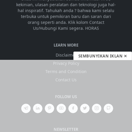
kekinian, ulasan peralatan dan teknologi juga hal-
hal inspiratif. Tahukah anda ? bahwa kami selalu
terbuka untuk pemikiran baru dan saran dari
orang seperti anda. Klik kolom Contact
Us/Hubungi Kami segera. HORAS
LEARN MORE
Disclaimer
SEMBUNYIKAN IKLAN ✕
Privacy Policy
Terms and Condition
Contact Us
FOLLOW US
NEWSLETTER