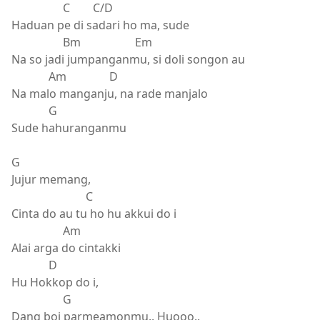
C C/D
Haduan pe di sadari ho ma, sude
Bm Em
Na so jadi jumpanganmu, si doli songon au
Am D
Na malo manganju, na rade manjalo
G
Sude hahuranganmu
G
Jujur memang,
C
Cinta do au tu ho hu akkui do i
Am
Alai arga do cintakki
D
Hu Hokkop do i,
G
Dang boi parmeamonmu.. Huooo..