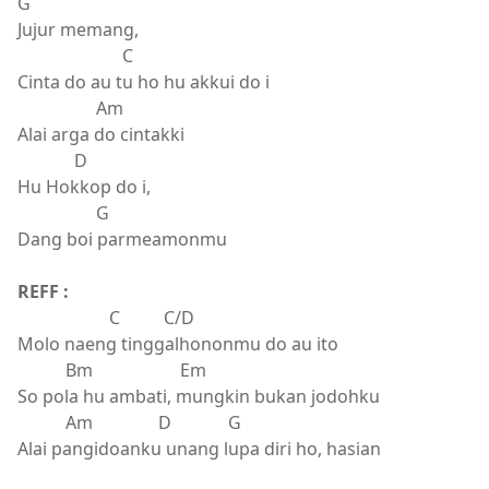
G
Jujur memang,
C
Cinta do au tu ho hu akkui do i
Am
Alai arga do cintakki
D
Hu Hokkop do i,
G
Dang boi parmeamonmu
REFF :
C C/D
Molo naeng tinggalhononmu do au ito
Bm Em
So pola hu ambati, mungkin bukan jodohku
Am D G
Alai pangidoanku unang lupa diri ho, hasian