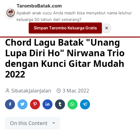
TaromboBatak.com
Apakah anak cucu Anda masih bisa menyebut nama leluhur
keluarga 50 tahun dari sekarang?
Simpan Tarombo Keluarga Gratis
✕
Home
Chord Gitar
Chord Lagu Batak
Lagu
Chord Lagu Batak "Unang
Lupa Diri Ho" Nirwana Trio
dengan Kunci Gitar Mudah
2022
SibatakJalanJalan
3 Mar, 2022
On this Content