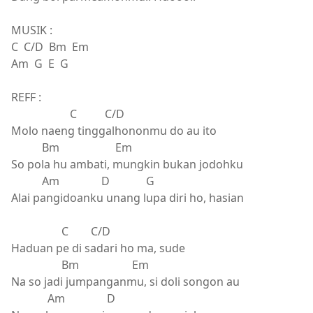
MUSIK :
C C/D Bm Em
Am G E G
REFF :
C C/D
Molo naeng tinggalhononmu do au ito
Bm Em
So pola hu ambati, mungkin bukan jodohku
Am D G
Alai pangidoanku unang lupa diri ho, hasian
C C/D
Haduan pe di sadari ho ma, sude
Bm Em
Na so jadi jumpanganmu, si doli songon au
Am D