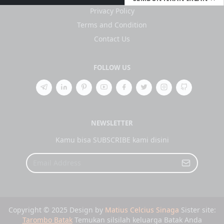
Privacy Policy
Terms and Condition
Contact Us
FOLLOW US
NEWSLETTER
Kamu bisa SUBSCRIBE kami disini
Copyright © 2025 Design by
Matius Celcius Sinaga
Sister site:
Tarombo Batak
Temukan silsilah keluarga Batak Anda