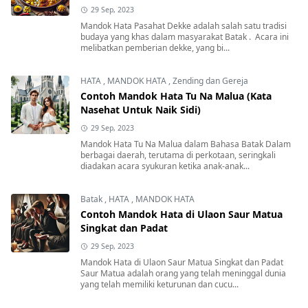
29 Sep, 2023
Mandok Hata Pasahat Dekke adalah salah satu tradisi
budaya yang khas dalam masyarakat Batak . Acara ini
melibatkan pemberian dekke, yang bi...
HATA
,
MANDOK HATA
,
Zending dan Gereja
Contoh Mandok Hata Tu Na Malua (Kata
Nasehat Untuk Naik Sidi)
29 Sep, 2023
Mandok Hata Tu Na Malua dalam Bahasa Batak Dalam
berbagai daerah, terutama di perkotaan, seringkali
diadakan acara syukuran ketika anak-anak...
Batak
,
HATA
,
MANDOK HATA
Contoh Mandok Hata di Ulaon Saur Matua
Singkat dan Padat
29 Sep, 2023
Mandok Hata di Ulaon Saur Matua Singkat dan Padat
Saur Matua adalah orang yang telah meninggal dunia
yang telah memiliki keturunan dan cucu...